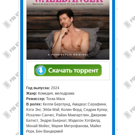
Год выпуска:
2024
Жанр:
Комедия, мелодрама
Режиссер:
Тоска Маск
В ролях:
Келли Берглунд, Амадеус Серафини,
Кэти Энг, Эбби Мэй, Колин Форд, Седрик Купер,
Розалин Санчес, Райан Макпартлин, Джереми
Батист, Эндрю Бьернат, Мэдисон Хэтфилд,
Монай Мойес, Мария Митрофанова, Майкл
Рорк, Бен Вандермей