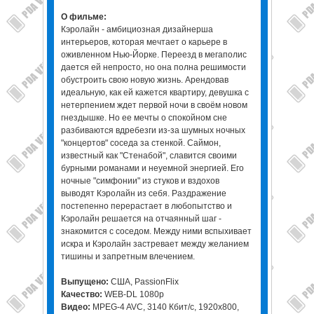
О фильме:
Кэролайн - амбициозная дизайнерша
интерьеров, которая мечтает о карьере в
оживленном Нью-Йорке. Переезд в мегаполис
дается ей непросто, но она полна решимости
обустроить свою новую жизнь. Арендовав
идеальную, как ей кажется квартиру, девушка с
нетерпением ждет первой ночи в своём новом
гнездышке. Но ее мечты о спокойном сне
разбиваются вдребезги из-за шумных ночных
"концертов" соседа за стенкой. Саймон,
известный как "Стенабой", славится своими
бурными романами и неуемной энергией. Его
ночные "симфонии" из стуков и вздохов
выводят Кэролайн из себя. Раздражение
постепенно перерастает в любопытство и
Кэролайн решается на отчаянный шаг -
знакомится с соседом. Между ними вспыхивает
искра и Кэролайн застревает между желанием
тишины и запретным влечением.
Выпущено:
США, PassionFlix
Качество:
WEB-DL 1080p
Видео:
MPEG-4 AVC, 3140 Кбит/с, 1920x800,