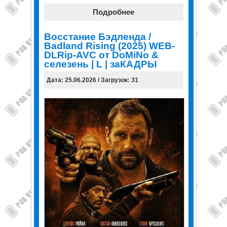
Подробнее
Восстание Бэдленда /
Badland Rising (2025) WEB-
DLRip-AVC от DoMiNo &
селезень | L | заКАДРЫ
Дата: 25.06.2026 / Загрузок: 31