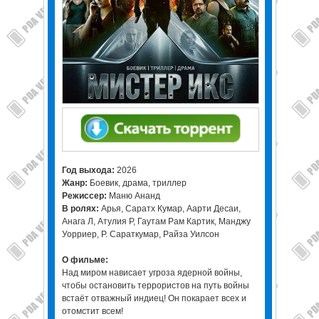
Год выхода:
2026
Жанр:
Боевик, драма, триллер
Режиссер:
Маню Ананд
В ролях:
Арья, Саратх Кумар, Аарти Десаи,
Анага Л, Атулия Р, Гаутам Рам Картик, Манджу
Уорриер, Р. Сараткумар, Райза Уилсон
О фильме:
Над миром нависает угроза ядерной войны,
чтобы остановить террористов на путь войны
встаёт отважный индиец! Он покарает всех и
отомстит всем!