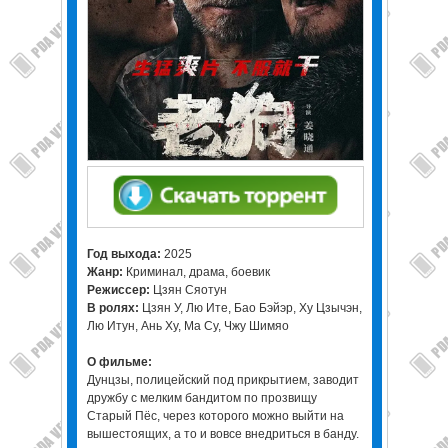
Год выхода:
2025
Жанр:
Криминал, драма, боевик
Режиссер:
Цзян Сяотун
В ролях:
Цзян У, Лю Ите, Бао Бэйэр, Ху Цзычэн,
Лю Итун, Ань Ху, Ма Су, Чжу Шимяо
О фильме:
Дунцзы, полицейский под прикрытием, заводит
дружбу с мелким бандитом по прозвищу
Старый Пёс, через которого можно выйти на
вышестоящих, а то и вовсе внедриться в банду.