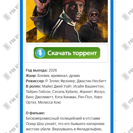
Год выхода:
2026
Жанр:
Боевик, криминал, драма
Режиссер:
Р. Эллис Фрэзиер, Джастин Несбитт
В ролях:
Майкл Джей Уайт, Исайя Вашингтон,
Тайриз Гибсон, Сесиль Кубило, Жаннет Жозуэ,
Винс Джоливетт, Кэти Кинман, Рич Пол, Хиро
Ортиз, Мелисса Кокс
О фильме:
Бескомпромиссный полицейский в отставке
Оскар Шоу узнаёт, что его бывшего напарника
жестоко убили. Вернувшись в Филадельфию,