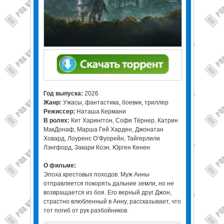
Год выпуска:
2026
Жанр:
Ужасы, фантастика, боевик, триллер
Режиссер:
Наташа Кермани
В ролях:
Кит Харингтон, Софи Тёрнер, Катрин
МакДонаф, Марша Гей Харден, Джонатан
Ховард, Лоуренс О’Фуорейн, Тайгерлили
Лэнгфорд, Закари Коэн, Юрген Кенен
О фильме:
Эпоха крестовых походов. Муж Анны
отправляется покорять дальние земли, но не
возвращается из боя. Его верный друг Джон,
страстно влюбленный в Анну, рассказывает, что
тот погиб от рук разбойников.