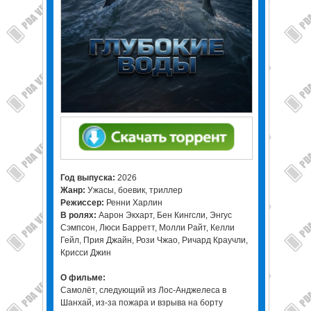
Год выпуска:
2026
Жанр:
Ужасы, боевик, триллер
Режиссер:
Ренни Харлин
В ролях:
Аарон Экхарт, Бен Кингсли, Энгус
Сэмпсон, Люси Барретт, Молли Райт, Келли
Гейл, Прия Джайн, Рози Чжао, Ричард Краучли,
Крисси Джин
О фильме:
Самолёт, следующий из Лос-Анджелеса в
Шанхай, из-за пожара и взрыва на борту