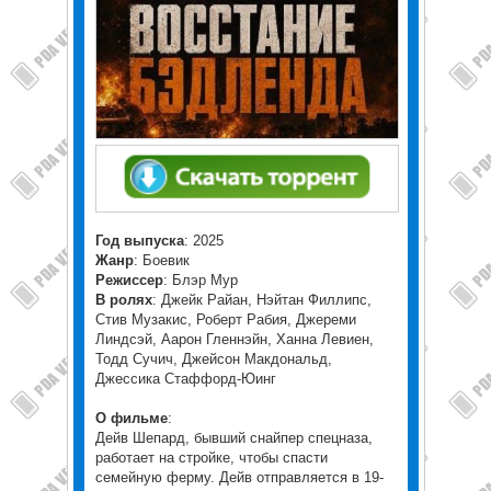
Год выпуска
: 2025
Жанр
: Боевик
Режиссер
: Блэр Мур
В ролях
: Джейк Райан, Нэйтан Филлипс,
Стив Музакис, Роберт Рабия, Джереми
Линдсэй, Аарон Гленнэйн, Ханна Левиен,
Тодд Сучич, Джейсон Макдональд,
Джессика Стаффорд-Юинг
О фильме
:
Дейв Шепард, бывший снайпер спецназа,
работает на стройке, чтобы спасти
семейную ферму. Дейв отправляется в 19-