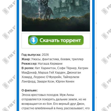
Год выпуска:
2026
Жанр:
Ужасы, фантастика, боевик, триллер
Режиссер:
Наташа Кермани
В ролях:
Кит Харингтон, Софи Тёрнер, Катрин
МакДонаф, Марша Гей Харден, Джонатан
Ховард, Лоуренс О’Фуорейн, Тайгерлили
Лэнгфорд, Закари Коэн, Юрген Кенен
О фильме:
Эпоха крестовых походов. Муж Анны
отправляется покорять дальние земли, но не
возвращается из боя. Его верный друг Джон,
страстно влюбленный в Анну, рассказывает, что