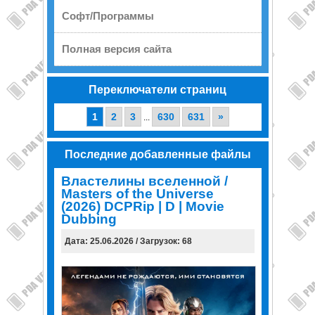
Софт/Программы
Полная версия сайта
Переключатели страниц
1
2
3
630
631
»
...
Последние добавленные файлы
Властелины вселенной /
Masters of the Universe
(2026) DCPRip | D | Movie
Dubbing
Дата: 25.06.2026 / Загрузок: 68