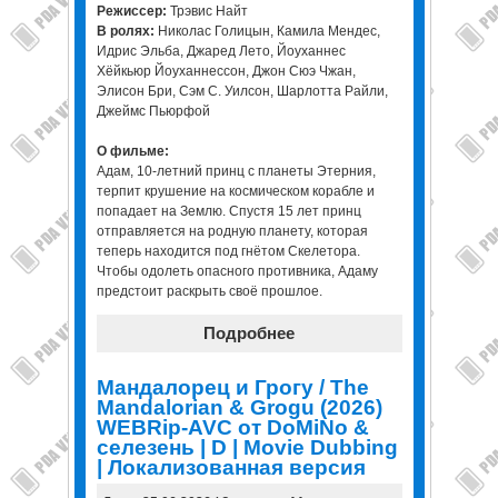
Режиссер:
Трэвис Найт
В ролях:
Николас Голицын, Камила Мендес,
Идрис Эльба, Джаред Лето, Йоуханнес
Хёйкьюр Йоуханнессон, Джон Сюэ Чжан,
Элисон Бри, Сэм С. Уилсон, Шарлотта Райли,
Джеймс Пьюрфой
О фильме:
Адам, 10-летний принц с планеты Этерния,
терпит крушение на космическом корабле и
попадает на Землю. Спустя 15 лет принц
отправляется на родную планету, которая
теперь находится под гнётом Скелетора.
Чтобы одолеть опасного противника, Адаму
предстоит раскрыть своё прошлое.
Подробнее
Мандалорец и Грогу / The
Mandalorian & Grogu (2026)
WEBRip-AVC от DoMiNo &
селезень | D | Movie Dubbing
| Локализованная версия