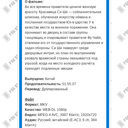
О фильме:
Во все времена правители ценили женскую
красоту. Красавица Си Ши — соблазнительная
шпионка, обученная искусству обмана и
посланная государством Юэ в царство У в
качестве мести за военное поражение. Она
проникает во дворец в составе группы
танцовщиц и очаровывает правителя Фу Чайя,
отвлекая его от государственного управления и
задач обороны. Си Ши лавирует среди
дворцовых интриг, но план по внутреннему
развалу вражеской страны оказывается под
угрозой, когда на место холодного расчёта
приходят подлинные эмоции.
Выпущено:
Китай
Продолжительность:
01:55:37
Перевод:
Дублированный
Файл
Формат:
MKV
Качество:
WEB-DL 1080p
Видео:
MPEG-4 AVC, 3987 Кбит/с, 1920x720
Аудио:
Русский, китайский (E-AC3, 6 ch, 384
Кбит/с)