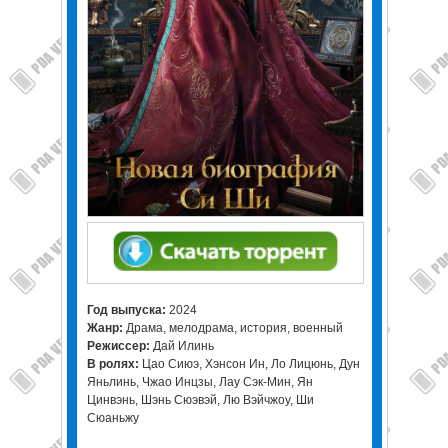
Год выпуска:
2024
Жанр:
Драма, мелодрама, история, военный
Режиссер:
Дай Илинь
В ролях:
Цао Сиюэ, Хэнсон Ин, Ло Лицюнь, Дун
Яньлинь, Чжао Инцзы, Лау Сэк-Мин, Ян
Цинвэнь, Шэнь Сюэвэй, Лю Вэйчжоу, Ши
Сюаньжу