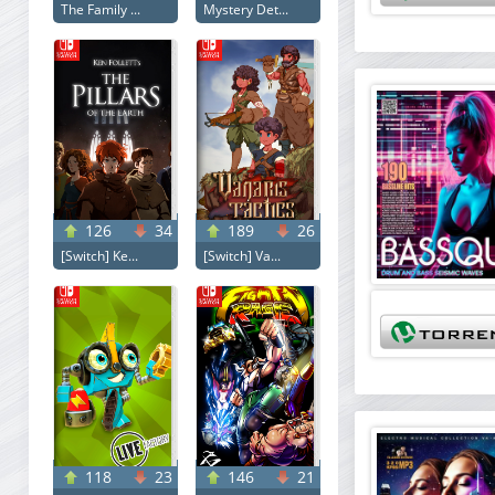
The Family ...
Mystery Det...
126
34
189
26
[Switch] Ke...
[Switch] Va...
118
23
146
21