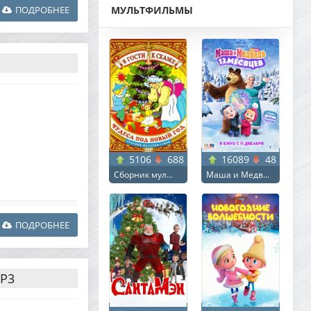
ПОДРОБНЕЕ
МУЛЬТФИЛЬМЫ
5106
688
16089
48
Сборник мул...
Маша и Медв...
ПОДРОБНЕЕ
MP3