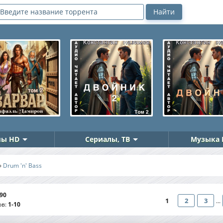
ы HD
Сериалы, ТВ
Музыка 
»
Drum 'n' Bass
90
1
2
3
...
ов
:
1-10