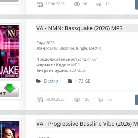
17.06.2026
26
18
VA - NMN: Bassquake (2026) MP3
Год:
2026
Жанр:
DnB, Bassline, Jungle, Electro
Продолжительность:
12:47:07
Формат / Кодек:
MP3
Битрейт аудио:
320 kbps
Electro
1.73 GB
09.04.2026
126
75
VA - Progressive Bassline Vibe (2026) 