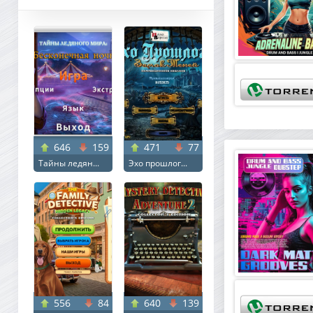
646
159
471
77
Тайны ледян...
Эхо прошлог...
556
84
640
139