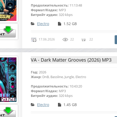
Продолжительность:
11:13:48
Формат/Кодек:
MP3
Битрейт аудио:
320 kbps
Electro
1.52 GB
17.06.2026
22
22
VA - Dark Matter Grooves (2026) MP3
Год:
2026
Жанр:
DnB, Bassline, Jungle, Electro
Продолжительность:
10:43:20
Формат/Кодек:
MP3
Битрейт аудио:
320 kbps
Electro
1.45 GB