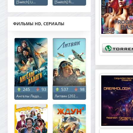
[Switch] Li...
[Switch] Fi...
ФИЛЬМЫ HD, СЕРИАЛЫ
245
93
537
98
Ангелы Ладо...
Литвяк (202...