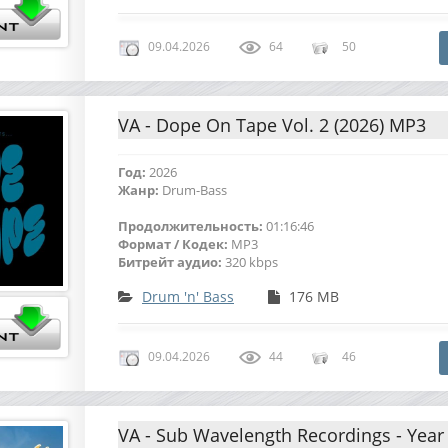
09.04.2026
64
50
VA - Dope On Tape Vol. 2 (2026) MP3
Год:
2026
Жанр:
Drum-Bass
Продолжительность:
01:16:46
Формат / Кодек:
MP3
Битрейт аудио:
320 kbps
Drum 'n' Bass
176 MB
09.04.2026
44
46
VA - Sub Wavelength Recordings - Year 