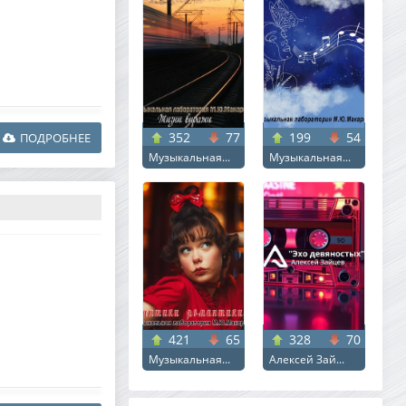
352
77
199
54
ПОДРОБНЕЕ
Музыкальная...
Музыкальная...
421
65
328
70
Музыкальная...
Алексей Зай...