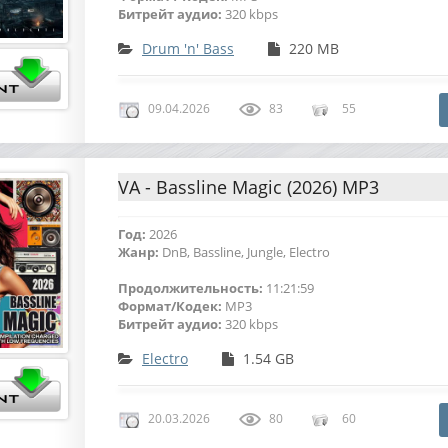
Битрейт аудио:
320 kbps
Drum 'n' Bass
220 MB
09.04.2026
83
55
VA - Bassline Magic (2026) MP3
Год:
2026
Жанр:
DnB, Bassline, Jungle, Electro
Продолжительность:
11:21:59
Формат/Кодек:
MP3
Битрейт аудио:
320 kbps
Electro
1.54 GB
20.03.2026
80
60