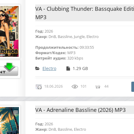
VA - Clubbing Thunder: Bassquake Edit
MP3
Год:
2026
Жанр:
DnB, Bassline, Jungle, Electro
Продолжительность:
09:33:55
Формат/Кодек:
MP3
Битрейт аудио:
320 kbps
Electro
1.29 GB
18.06.2026
101
44
VA - Adrenaline Bassline (2026) MP3
Год:
2026
Жанр:
DnB, Bassline, Electro