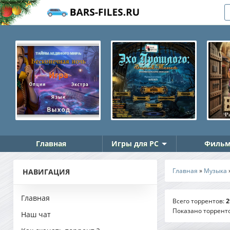
Главная
Игры для PC
Фильм
Главная
»
Музыка
НАВИГАЦИЯ
Главная
Всего торрентов
:
2
Показано торрент
Наш чат