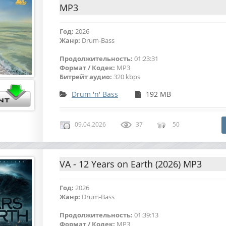
MP3
Год:
2026
Жанр:
Drum-Bass
Продолжительность:
01:23:31
Формат / Кодек:
MP3
Битрейт аудио:
320 kbps
Drum 'n' Bass
192 MB
09.04.2026
37
50
VA - 12 Years on Earth (2026) MP3
Год:
2026
Жанр:
Drum-Bass
Продолжительность:
01:39:13
Формат / Кодек:
MP3