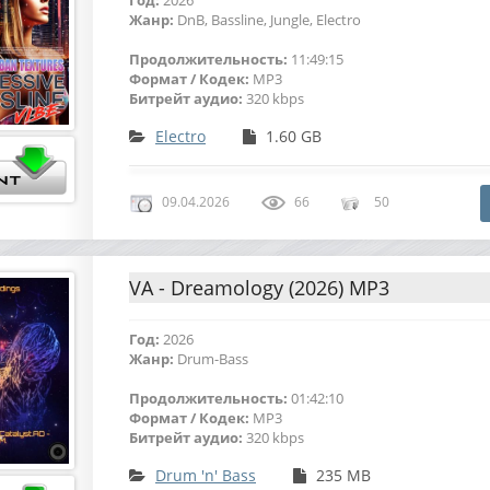
Год:
2026
Жанр:
DnB, Bassline, Jungle, Electro
Продолжительность:
11:49:15
Формат / Кодек:
MP3
Битрейт аудио:
320 kbps
Electro
1.60 GB
09.04.2026
66
50
VA - Dreamology (2026) MP3
Год:
2026
Жанр:
Drum-Bass
Продолжительность:
01:42:10
Формат / Кодек:
MP3
Битрейт аудио:
320 kbps
Drum 'n' Bass
235 MB