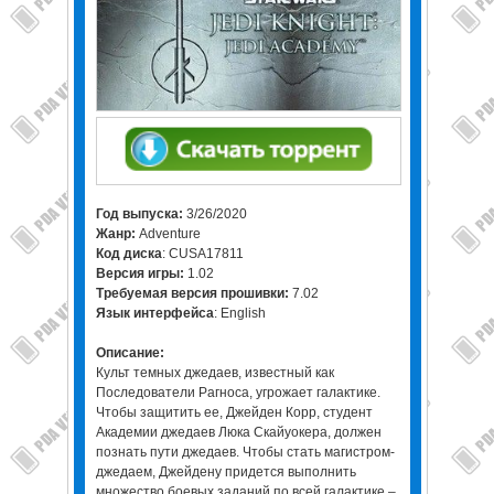
Год выпуска:
3/26/2020
Жанр:
Adventure
Код диска
: CUSA17811
Версия игры:
1.02
Требуемая версия прошивки:
7.02
Язык интерфейса
: English
Описание:
Культ темных джедаев, известный как
Последователи Рагноса, угрожает галактике.
Чтобы защитить ее, Джейден Корр, студент
Академии джедаев Люка Скайуокера, должен
познать пути джедаев. Чтобы стать магистром-
джедаем, Джейдену придется выполнить
множество боевых заданий по всей галактике –