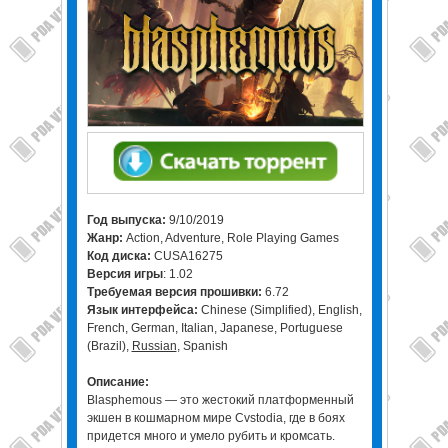
Год выпуска:
9/10/2019
Жанр:
Action, Adventure, Role Playing Games
Код диска:
CUSA16275
Версия игры
: 1.02
Требуемая версия прошивки:
6.72
Язык интерфейса:
Chinese (Simplified), English,
French, German, Italian, Japanese, Portuguese
(Brazil),
Russian
, Spanish
Описание:
Blasphemous — это жестокий платформенный
экшен в кошмарном мире Cvstodia, где в боях
придется много и умело рубить и кромсать.