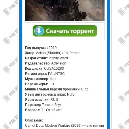
Год выпуска:
2019
Жанр
: Action (Shooter) / 1st Person
Разработчик:
Infinity Ward
Издательство
: Activision
Код диска
: CUSA15283
Регион игры:
PAL/NTSC
Мультиплеер
: Нет
Версия игры:
1.01
Минимальная версия прошивки
: 6.72
Язык интерфейса игры:
RUS
Язык озвучки:
RUS
Перевод:
Текст и Звук
Возраст:
T - От 13 лет
Описание:
Call of Duty: Modern Warfare (2019) — это мягкий