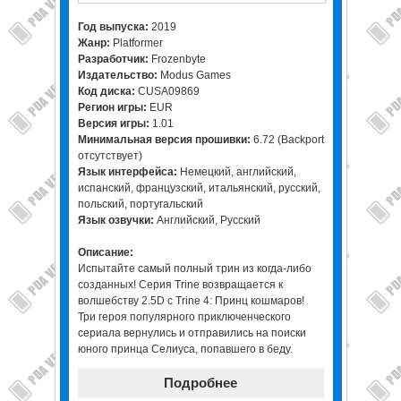
Год выпуска:
2019
Жанр:
Platformer
Разработчик:
Frozenbyte
Издательство:
Modus Games
Код диска:
CUSA09869
Регион игры:
EUR
Версия игры:
1.01
Минимальная версия прошивки:
6.72 (Backport
отсутствует)
Язык интерфейса:
Немецкий, английский,
испанский, французский, итальянский, русский,
польский, португальский
Язык озвучки:
Английский, Русский
Описание:
Испытайте самый полный трин из когда-либо
созданных! Серия Trine возвращается к
волшебству 2.5D с Trine 4: Принц кошмаров!
Три героя популярного приключенческого
сериала вернулись и отправились на поиски
юного принца Селиуса, попавшего в беду.
Подробнее