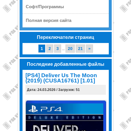
Софт/Программы
Полная версия сайта
Переключатели страниц
1
2
3
20
21
»
...
Последние добавленные файлы
[PS4] Deliver Us The Moon
(2019) (CUSA16761) [1.01]
Дата: 24.03.2026 / Загрузок: 51