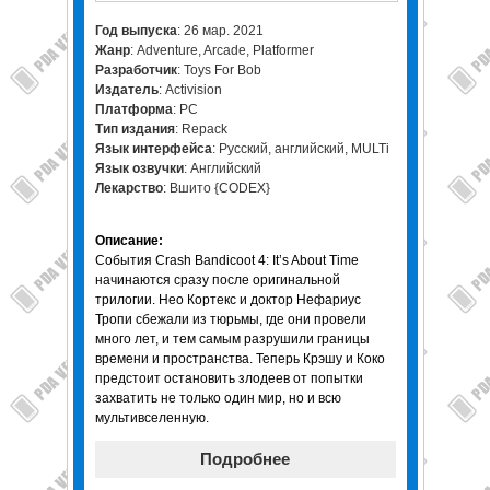
Год выпуска
: 26 мар. 2021
Жанр
: Adventure, Arcade, Platformer
Разработчик
: Toys For Bob
Издатель
: Activision
Платформа
: PC
Тип издания
: Repack
Язык интерфейса
: Русский, английский, MULTi
Язык озвучки
: Английский
Лекарство
: Вшито {CODEX}
Описание:
События Crash Bandicoot 4: It’s About Time
начинаются сразу после оригинальной
трилогии. Нео Кортекс и доктор Нефариус
Тропи сбежали из тюрьмы, где они провели
много лет, и тем самым разрушили границы
времени и пространства. Теперь Крэшу и Коко
предстоит остановить злодеев от попытки
захватить не только один мир, но и всю
мультивселенную.
Подробнее