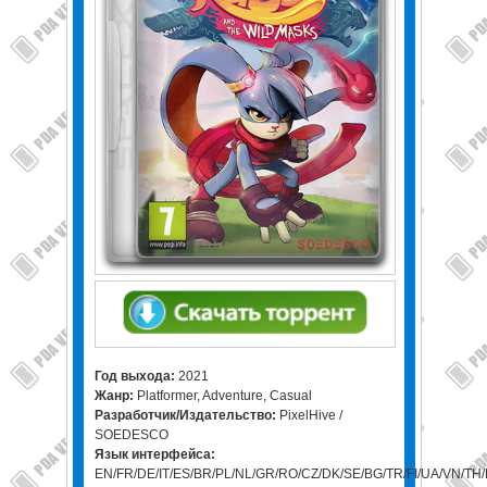
Год выхода:
2021
Жанр:
Platformer, Adventure, Casual
Разработчик/Издательство:
PixelHive /
SOEDESCO
Язык интерфейса:
EN/FR/DE/IT/ES/BR/PL/NL/GR/RO/CZ/DK/SE/BG/TR/FI/UA/VN/TH