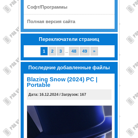
Софт/Программы
Полная версия сайта
Переключатели страниц
1
2
3
48
49
»
...
Последние добавленные файлы
Blazing Snow (2024) PC |
Portable
Дата: 16.12.2024 / Загрузок: 167