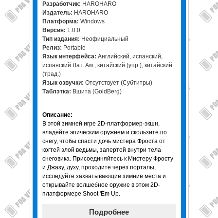
Разработчик
:
HAROHARO
Издатель
:
HAROHARO
Платформа
:
Windows
Версия
:
1.0.0
Тип издания
:
Неофициальный
Релиз
:
Portable
Язык интерфейса
:
Английский, испанский,
испанский Лат. Ам., китайский (упр.), китайский
(трад.)
Язык озвучки
:
Отсутствует (Субтитры)
Таблэтка
:
Вшита (GoldBerg)
Описание
:
В этой зимней игре 2D-платформер-экшн,
владейте эпическим оружием и скользите по
снегу, чтобы спасти дочь мистера Фроста от
когтей злой ведьмы, запертой внутри тела
снеговика.
Присоединяйтесь к Мистеру Фросту
и Джазу, духу, проходите через порталы,
исследуйте захватывающие зимние места и
открывайте волшебное оружие в этом 2D-
платформере Shoot 'Em Up.
Подробнее