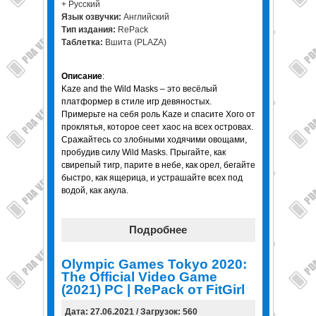
+ Русский
Язык озвучки:
Английский
Тип издания:
RePack
Таблетка:
Вшита (PLAZA)
Описание
:
Kaze and the Wild Masks – это весёлый
платформер в стиле игр девяностых.
Примерьте на себя роль Kaze и спасите Хого от
проклятья, которое сеет хаос на всех островах.
Сражайтесь со злобными ходячими овощами,
пробудив силу Wild Masks. Прыгайте, как
свирепый тигр, парите в небе, как орел, бегайте
быстро, как ящерица, и устрашайте всех под
водой, как акула.
Подробнее
Olympic Games Tokyo 2020:
The Official Video Game
(2021) PC | RePack от FitGirl
Дата: 27.06.2021 / Загрузок: 560