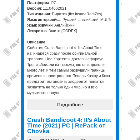
Платформа
: PC
Версия
: 1.1.04062021
Тип издания
: Пиратка (thx InsaneRamZes)
Язык интерфейса
: Русский, английский, MULTi
Язык озвучки
: Английский
Лекарство
: Вшито {CODEX}
Описание
:
События Crash Bandicoot 4: It’s About Time
начинаются сразу после оригинальной
трилогии. Нео Кортекс и доктор Нефариус
Тропи сбежали из тюрьмы, где они провели
много лет, и тем самым разрушили границы
времени и пространства. Теперь Крэшу и Коко
предстоит остановить злодеев от попытки
захватить не только один мир, но и всю
мультивселенную.
Подробнее
Crash Bandicoot 4: It’s About
Time (2021) PC | RePack от
Chovka