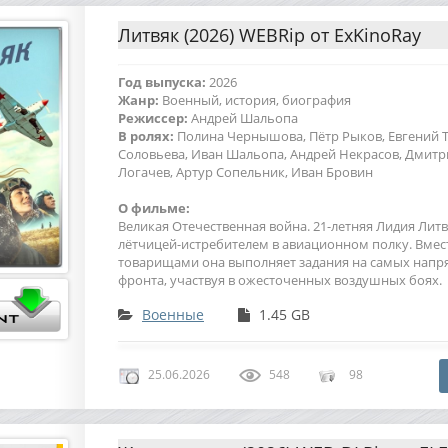
Литвяк (2026) WEBRip от ExKinoRay
Год выпуска:
2026
Жанр:
Военный, история, биография
Режиссер:
Андрей Шальопа
В ролях:
Полина Чернышова, Пётр Рыков, Евгений Т
Соловьева, Иван Шальопа, Андрей Некрасов, Дмитр
Логачев, Артур Сопельник, Иван Бровин
О фильме:
Великая Отечественная война. 21-летняя Лидия Лит
лётчицей-истребителем в авиационном полку. Вмес
товарищами она выполняет задания на самых напр
фронта, участвуя в ожесточенных воздушных боях.
Военные
1.45 GB
25.06.2026
548
98