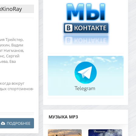
xKinoRay
ия Трейстер,
дихин, Вадим
ат Нигманов,
нс, Сергей
ева, Ева
 когда вокруг
дых спортсменов-
МУЗЫКА MP3
ПОДРОБНЕЕ