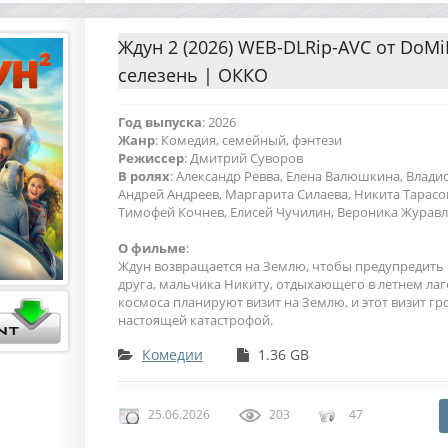
Ждун 2 (2026) WEB-DLRip-AVC от DoM
селезень | ОККО
Год выпуска
: 2026
Жанр
: Комедия, семейный, фэнтези
Режиссер
: Дмитрий Суворов
В ролях
: Александр Ревва, Елена Валюшкина, Владис
Андрей Андреев, Маргарита Силаева, Никита Тарасо
Тимофей Кочнев, Елисей Чучилин, Вероника Журавл
О фильме
:
Ждун возвращается на Землю, чтобы предупредить 
друга, мальчика Никиту, отдыхающего в летнем лаг
космоса планируют визит на Землю, и этот визит г
настоящей катастрофой.
Комедии
1.36 GB
25.06.2026
203
47