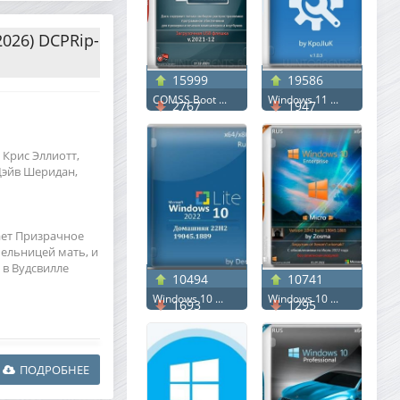
2026) DCPRip-
15999
19586
COMSS Boot ...
Windows 11 ...
2767
1947
 Крис Эллиотт,
Дэйв Шеридан,
ает Призрачное
ельницей мать, и
 в Вудсвилле
10494
10741
Windows 10 ...
Windows 10 ...
1693
1295
ПОДРОБНЕЕ