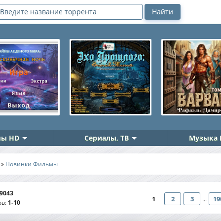
ы HD
Сериалы, ТВ
Музыка 
»
Новинки Фильмы
9043
1
2
3
19
...
ов
:
1-10