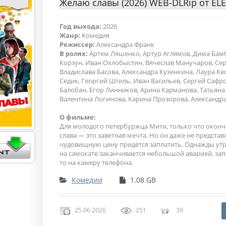
Желаю славы (2026) WEB-DLRip от EL
Год выхода:
2026
Жанр:
Комедия
Режиссер:
Александра Франк
В ролях:
Артем Ляшенко, Артур Аглямов, Дима Бам
Корзун, Иван Охлобыстин, Вячеслав Манучаров, Сер
Владислава Басова, Александра Кузенкина, Лаура Ке
Седик, Георгий Штиль, Иван Васильев, Сергей Сафр
Балобан, Егор Линников, Арина Карманова, Татьян
Валентина Логинова, Карина Прозорова, Александр
О фильме:
Для молодого петербуржца Мити, только что окон
слава — это заветная мечта. Но он даже не представ
чудовищную цену придётся заплатить. Однажды утр
на самокате заканчивается небольшой аварией, за
то на камеру телефона.
Комедии
1.08 GB
25.06.2026
251
39