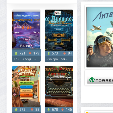
721
179
573
84
Тайны ледян...
Эхо прошлог...
573
88
678
146