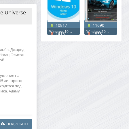
e Universe
10817
11690
Windows 10 ...
Windows 10 ...
1416
1553
Эльба, Джаред
Чжан, Элисон
фой
рушение на
15 лет принц
ходится под
ника, Адаму
ПОДРОБНЕЕ