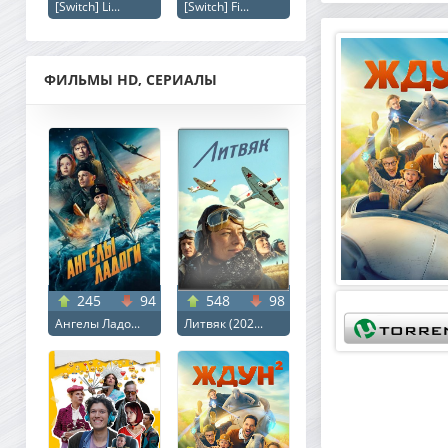
[Switch] Li...
[Switch] Fi...
ФИЛЬМЫ HD, СЕРИАЛЫ
245
94
548
98
Ангелы Ладо...
Литвяк (202...