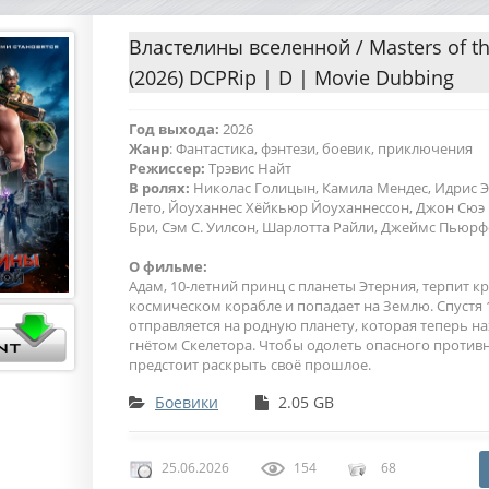
Властелины вселенной / Masters of th
(2026) DCPRip | D | Movie Dubbing
Год выхода:
2026
Жанр
: Фантастика, фэнтези, боевик, приключения
Режиссер:
Трэвис Найт
В ролях:
Николас Голицын, Камила Мендес, Идрис 
Лето, Йоуханнес Хёйкьюр Йоуханнессон, Джон Сюэ 
Бри, Сэм С. Уилсон, Шарлотта Райли, Джеймс Пьюр
О фильме:
Адам, 10-летний принц с планеты Этерния, терпит к
космическом корабле и попадает на Землю. Спустя 
отправляется на родную планету, которая теперь на
гнётом Скелетора. Чтобы одолеть опасного против
предстоит раскрыть своё прошлое.
Боевики
2.05 GB
25.06.2026
154
68