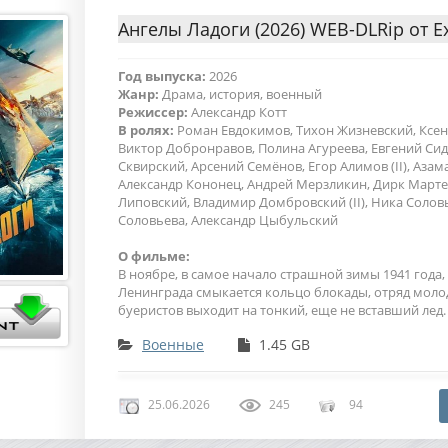
Ангелы Ладоги (2026) WEB-DLRip от E
Год выпуска:
2026
Жанр:
Драма, история, военный
Режиссер:
Александр Котт
В ролях:
Роман Евдокимов, Тихон Жизневский, Ксен
Виктор Добронравов, Полина Агуреева, Евгений Си
Сквирский, Арсений Семёнов, Егор Алимов (II), Азам
Александр Кононец, Андрей Мерзликин, Дирк Марте
Липовский, Владимир Домбровский (II), Ника Соловь
Соловьева, Александр Цыбульский
О фильме:
В ноябре, в самое начало страшной зимы 1941 года,
Ленинграда смыкается кольцо блокады, отряд моло
буеристов выходит на тонкий, еще не вставший лед.
Военные
1.45 GB
25.06.2026
245
94