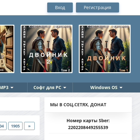
Вход
Регистрация
MP3
Софт для PC
Windows OS
МЫ В СОЦ.СЕТЯХ, ДОНАТ
Номер карты Sber:
04
1905
»
2202208449255539