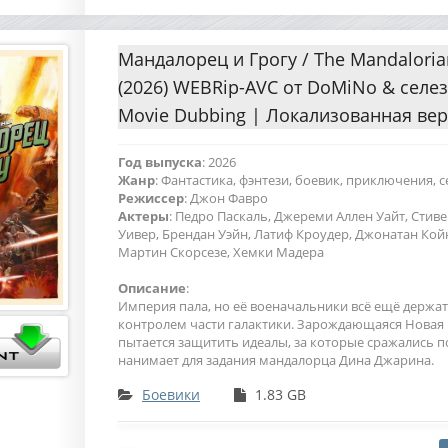
Мандалорец и Грогу / The Mandaloria
(2026) WEBRip-AVC от DoMiNo & селез
Movie Dubbing | Локализованная ве
Год выпуска
: 2026
Жанр
: Фантастика, фэнтези, боевик, приключения,
Режиссер
: Джон Фавро
Актеры
: Педро Паскаль, Джереми Аллен Уайт, Стив
Уивер, Брендан Уэйн, Латиф Кроудер, Джонатан Кой
Мартин Скорсезе, Хемки Мадера
Описание
:
Империя пала, но её военачальники всё ещё держат
контролем части галактики. Зарождающаяся Новая
пытается защитить идеалы, за которые сражались п
нанимает для задания мандалорца Дина Джарина.
Боевики
1.83 GB