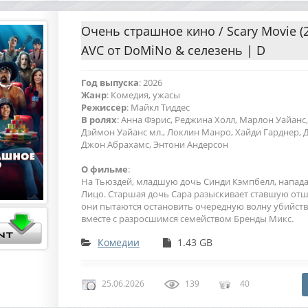
Очень страшное кино / Scary Movie (
AVC от DoMiNo & селезень | D
Год выпуска
: 2026
Жанр
: Комедия, ужасы
Режиссер
: Майкл Тиддес
В ролях
: Анна Фэрис, Реджина Холл, Марлон Уайанс,
Дэймон Уайанс мл., Локлин Манро, Хайди Гарднер, 
Джон Абрахамс, Энтони Андерсон
О фильме
:
На Тьюздей, младшую дочь Синди Кэмпбелл, напад
Лицо. Старшая дочь Сара разыскивает ставшую отш
они пытаются остановить очередную волну убийств
вместе с разросшимся семейством Бренды Микс.
Комедии
1.43 GB
25.06.2026
139
40