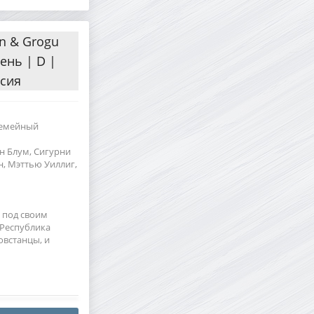
n & Grogu
ень | D |
рсия
 семейный
ен Блум, Сигурни
н, Мэттью Уиллиг,
 под своим
 Республика
овстанцы, и