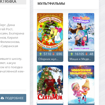
EKTRI4KA
МУЛЬТФИЛЬМЫ
берг, Дина
гей Рост,
осаян, Екатерина
онов, Кирилл
а Филимонова,
а Савранская
5110
690
16105
48
чившего школу,
Сборник мул...
Маша и Медв...
ляет, какую
ом его поездка
печатлённой кем-
ПОДРОБНЕЕ