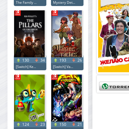
The Family ...
Mystery Det...
130
34
193
26
[Switch] Ke...
[Switch] Va...
124
23
150
21