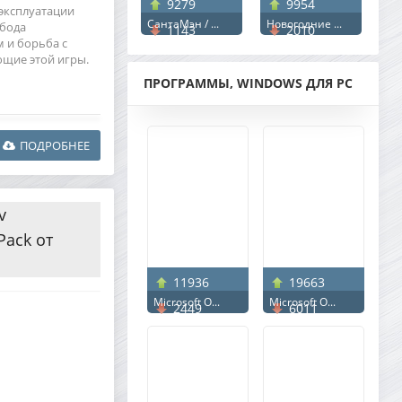
9279
9954
и эксплуатации
СантаМэн / ...
Новогодние ...
обода
1143
2010
 и борьба с
ющие этой игры.
ПРОГРАММЫ, WINDOWS ДЛЯ PC
ПОДРОБНЕЕ
v
Pack от
11936
19663
Microsoft O...
Microsoft O...
2449
6011