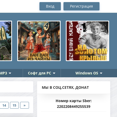
Вход
Регистрация
MP3
Софт для PC
Windows OS
МЫ В СОЦ.СЕТЯХ, ДОНАТ
Номер карты Sber:
14
15
»
2202208449255539