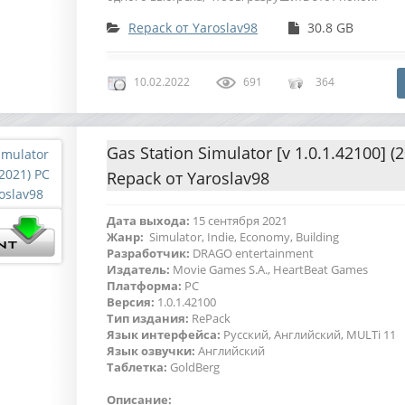
Repack от Yaroslav98
30.8 GB
10.02.2022
691
364
Gas Station Simulator [v 1.0.1.42100] (
Repack от Yaroslav98
Дата выхода:
15 сентября 2021
Жанр:
Simulator, Indie, Economy, Building
Разработчик:
DRAGO entertainment
Издатель:
Movie Games S.A., HeartBeat Games
Платформа:
PC
Версия:
1.0.1.42100
Тип издания:
RePack
Язык интерфейса:
Русский, Английский, MULTi 11
Язык озвучки:
Английский
Таблетка:
GoldBerg
Описание: