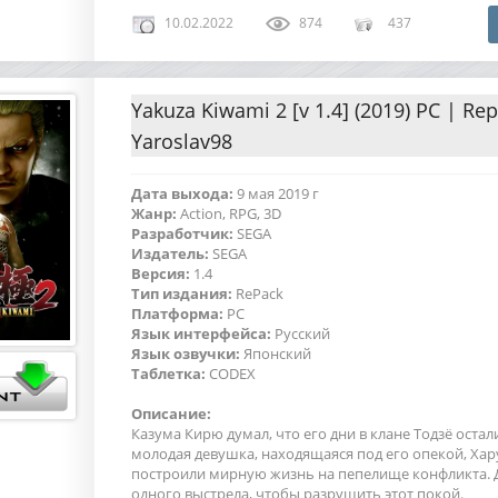
10.02.2022
874
437
Yakuza Kiwami 2 [v 1.4] (2019) PC | Re
Yaroslav98
Дата выхода:
9 мая 2019 г
Жанр:
Action, RPG, 3D
Разработчик:
SEGA
Издатель:
SEGA
Версия:
1.4
Тип издания:
RePack
Платформа:
PC
Язык интерфейса:
Русский
Язык озвучки:
Японский
Таблетка:
CODEX
Описание:
Казума Кирю думал, что его дни в клане Тодзё остал
молодая девушка, находящаяся под его опекой, Хар
построили мирную жизнь на пепелище конфликта. 
одного выстрела, чтобы разрушить этот покой.