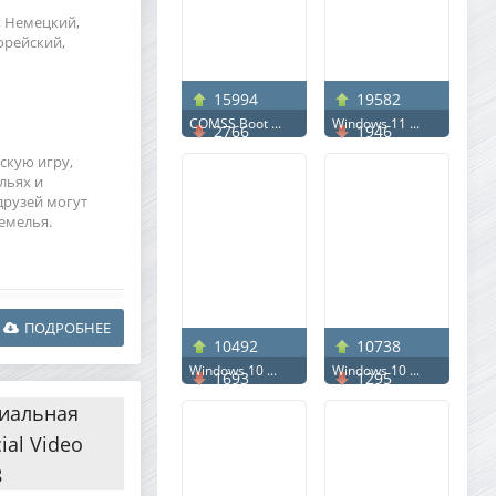
, Немецкий,
орейский,
15994
19582
COMSS Boot ...
Windows 11 ...
2766
1946
скую игру,
льях и
друзей могут
емелья.
ПОДРОБНЕЕ
10492
10738
Windows 10 ...
Windows 10 ...
1693
1295
циальная
ial Video
8