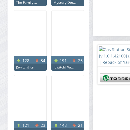
The Family ...
Mystery Det...
128
34
191
26
[Switch] Ke...
[Switch] Va...
121
23
148
21