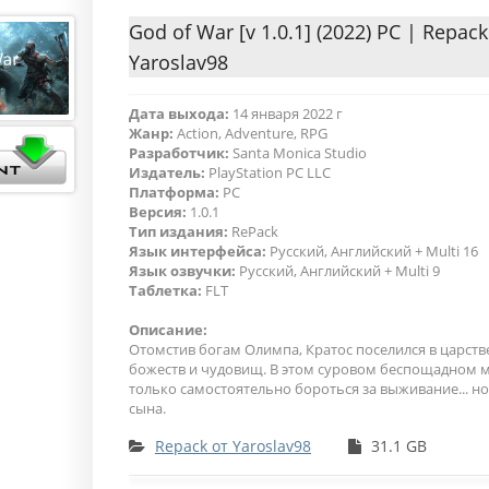
God of War [v 1.0.1] (2022) PC | Repack
Yaroslav98
Дата выхода:
14 января 2022 г
Жанр:
Action, Adventure, RPG
Разработчик:
Santa Monica Studio
Издатель:
PlayStation PC LLC
Платформа:
PC
Версия:
1.0.1
Тип издания:
RePack
Язык интерфейса:
Русский, Английский + Multi 16
Язык озвучки:
Русский, Английский + Multi 9
Таблетка:
FLT
Описание:
Отомстив богам Олимпа, Кратос поселился в царств
божеств и чудовищ. В этом суровом беспощадном м
только самостоятельно бороться за выживание... но
сына.
Repack от Yaroslav98
31.1 GB