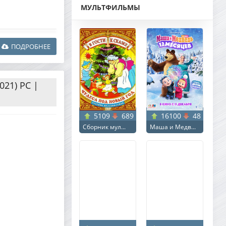
МУЛЬТФИЛЬМЫ
ПОДРОБНЕЕ
2021) PC |
5109
689
16100
48
Сборник мул...
Маша и Медв...