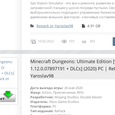
Gas Station Simulator - это все о ремонте, развитии 
заправочной станции у шоссе посреди пустыни. Св
выбора,несколько подходов к управлению бизнесом
давлением внешних факторов - ключевые составля
Repack от Yaroslav98
4.91 GB
10.02.2022
555
303
Minecraft Dungeons: Ultimate Edition [
1.12.0.07897191 + DLCs] (2020) PC | Re
Yaroslav98
Дата выхода игры:
26 мая 2020
Жанр:
Action, Приключение, RPG
Разработчик:
Mojang Studios, Double Eleven
Издатель:
Xbox Game Studios
Платформа:
PC
Тип издания:
RePack