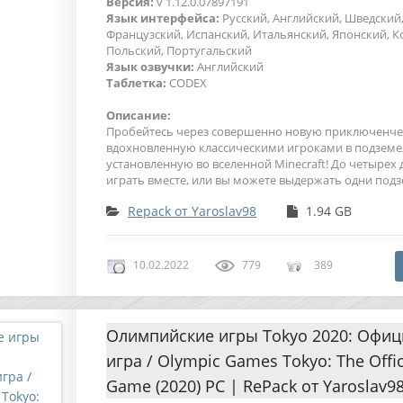
Версия:
v 1.12.0.07897191
Язык интерфейса:
Русский, Английский, Шведский
Французский, Испанский, Итальянский, Японский, К
Польский, Португальский
Язык озвучки:
Английский
Таблетка:
CODEX
Описание:
Пробейтесь через совершенно новую приключенче
вдохновленную классическими игроками в подземе
установленную во вселенной Minecraft! До четырех 
играть вместе, или вы можете выдержать одни подз
Repack от Yaroslav98
1.94 GB
10.02.2022
779
389
Олимпийские игры Tokyo 2020: Офи
игра / Olympic Games Tokyo: The Offic
Game (2020) PC | RePack от Yaroslav9