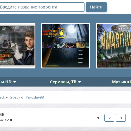
ы HD
Сериалы, ТВ
Музыка 
ack
»
Repack от Yaroslav98
46
1
2
3
...
ов
:
1-10