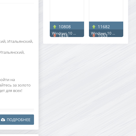
10808
11682
Windows 10 ...
Windows 10 ...
1416
1553
кий, Итальянский,
Итальянский,
ойти на
йтесь за золото
ет для всех!
ПОДРОБНЕЕ