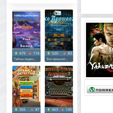
679
174
520
83
Тайны ледян...
Эхо прошлог...
565
87
663
145