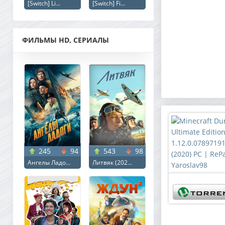
[Switch] Li...
[Switch] Fi...
ФИЛЬМЫ HD, СЕРИАЛЫ
245
94
543
98
Ангелы Ладо...
Литвяк (202...