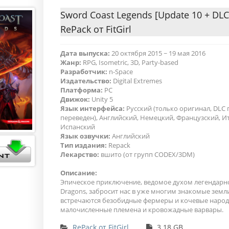
Sword Coast Legends [Update 10 + DLC]
RePack от FitGirl
Дата выпуска:
20 октября 2015 ~ 19 мая 2016
Жанр:
RPG, Isometric, 3D, Party-based
Разработчик:
n-Space
Издательство:
Digital Extremes
Платформа:
PC
Движок:
Unity 5
Язык интерфейса:
Русский (только оригинал, DLC 
переведен), Английский, Немецкий, Французский, И
Испанский
Язык озвучки:
Английский
Тип издания:
Repack
Лекарство:
вшито (от групп CODEX/3DM)
Описание:
Эпическое приключение, ведомое духом легендарн
Dragons, забросит нас в уже многим знакомые земли
встречаются безобидные фермеры и кочевые народ
малочисленные племена и кровожадные варвары.
RePack от FitGirl
3.18 GB