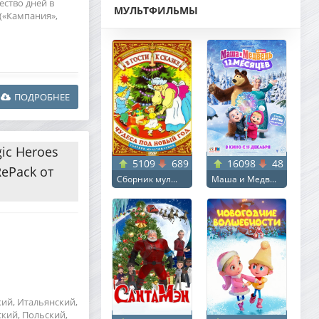
ество дней в
МУЛЬТФИЛЬМЫ
(«Кампания»,
ПОДРОБНЕЕ
ic Heroes
5109
689
16098
48
 RePack от
Сборник мул...
Маша и Медв...
кий, Итальянский,
кий, Польский,