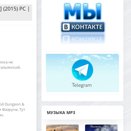
 (2015) PC |
пока не
тальянский,
ой Dungeon &
 Фаэруна. Тут
МУЗЫКА MP3
ы,