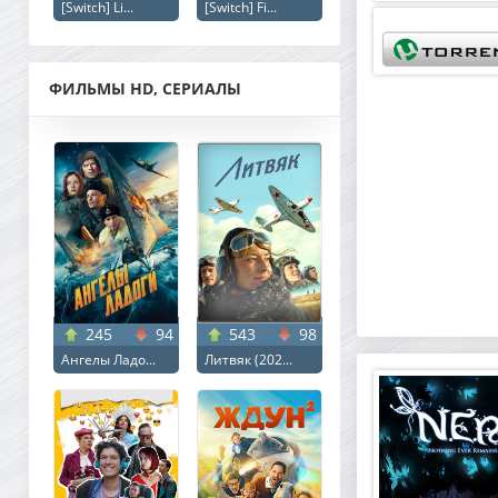
[Switch] Li...
[Switch] Fi...
ФИЛЬМЫ HD, СЕРИАЛЫ
245
94
543
98
Ангелы Ладо...
Литвяк (202...