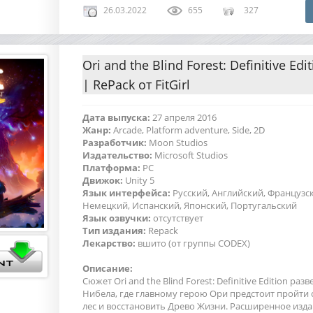
26.03.2022
655
327
Ori and the Blind Forest: Definitive Edi
| RePack от FitGirl
Дата выпуска:
27 апреля 2016
Жанр:
Arcade, Platform adventure, Side, 2D
Разработчик:
Moon Studios
Издательство:
Microsoft Studios
Платформа:
PC
Движок:
Unity 5
Язык интерфейса:
Русский, Английский, Французс
Немецкий, Испанский, Японский, Португальский
Язык озвучки:
отсутствует
Тип издания:
Repack
Лекарство:
вшито (от группы CODEX)
Описание:
Сюжет Ori and the Blind Forest: Definitive Edition раз
Нибела, где главному герою Ори предстоит пройти
лес и восстановить Древо Жизни. Расширенное изд