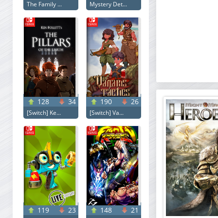
The Family ...
Mystery Det...
128
34
190
26
[Switch] Ke...
[Switch] Va...
119
23
148
21