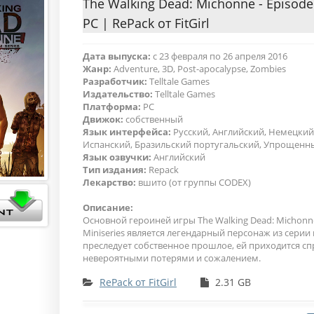
The Walking Dead: Michonne - Episode 
PC | RePack от FitGirl
Дата выпуска:
с 23 февраля по 26 апреля 2016
Жанр:
Adventure, 3D, Post-apocalypse, Zombies
Разработчик:
Telltale Games
Издательство:
Telltale Games
Платформа:
PC
Движок:
собственный
Язык интерфейса:
Русский, Английский, Немецкий
Испанский, Бразильский португальский, Упрощенн
Язык озвучки:
Английский
Тип издания:
Repack
Лекарство:
вшито (от группы CODEX)
Описание:
Основной героиней игры The Walking Dead: Michonne -
Miniseries является легендарный персонаж из серии 
преследует собственное прошлое, ей приходится сп
невероятными потерями и сожалением.
RePack от FitGirl
2.31 GB