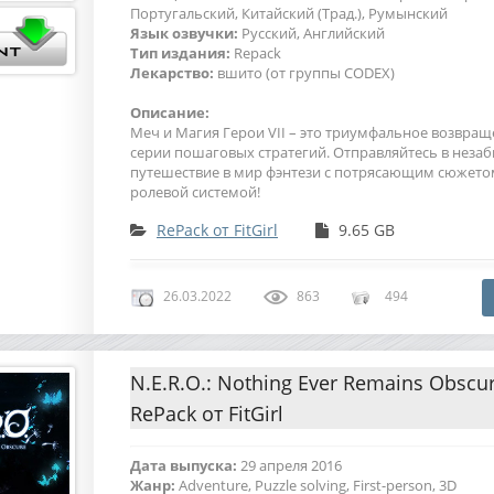
Португальский, Китайский (Трад.), Румынский
Язык озвучки:
Русский, Английский
Тип издания:
Repack
Лекарство:
вшито (от группы CODEX)
Описание:
Меч и Магия Герои VII – это триумфальное возвра
серии пошаговых стратегий. Отправляйтесь в неза
путешествие в мир фэнтези с потрясающим сюжето
ролевой системой!
RePack от FitGirl
9.65 GB
26.03.2022
863
494
N.E.R.O.: Nothing Ever Remains Obscur
RePack от FitGirl
Дата выпуска:
29 апреля 2016
Жанр:
Adventure, Puzzle solving, First-person, 3D