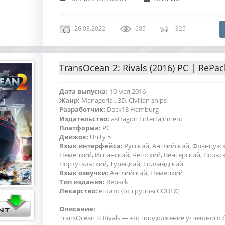
26.03.2022
605
325
TransOcean 2: Rivals (2016) PC | RePack
Дата выпуска:
10 мая 2016
Жанр:
Managerial, 3D, Civilian ships
Разработчик:
Deck13 Hamburg
Издательство:
astragon Entertainment
Платформа:
PC
Движок:
Unity 5
Язык интерфейса:
Русский, Английский, Французс
Немецкий, Испанский, Чешский, Венгерский, Польс
Португальский, Турецкий, Голландский
Язык озвучки:
Английский, Немецкий
Тип издания:
Repack
Лекарство:
вшито (от группы CODEX)
Описание:
TransOcean 2: Rivals — это продолжение успешного 