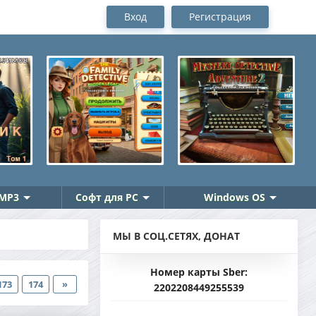
Вход
Регистрация
MP3
Софт для PC
Windows OS
МЫ В СОЦ.СЕТЯХ, ДОНАТ
Номер карты Sber:
173
174
»
2202208449255539