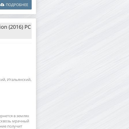
ПОДРОБНЕЕ
tion (2016) PC
кий, Итальянский,
вернется в землях
 сквозь мрачный
ание получит