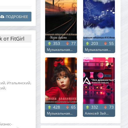
ПОДРОБНЕЕ
 от FitGirl
353
77
203
55
Музыкальная...
Музыкальная...
кий, Итальянский,
кий,
428
65
332
73
Музыкальная...
Алексей Зай...
бизнес-