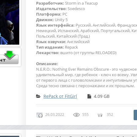
Разработчик:
Storm in a Teacup
Издательство:
Soedesco
Платформа:
PC
Движок:
Unity 5
Язык интерфейса:
Русский, Английский, Французс
Немецкий, Испанский, Арабский, Португальский, Кит
Польский, Китайский (Трад.)
Язык озвучки:
Английский
Тип издания:
Repack
Лекарство:
вшито (от группы RELOADED)
Описание:
N.E.R.O.: Nothing Ever Remains Obscure - это чудесно
удивительный мир, где ребенок - ключ ко всему. Ув
от первого лица с головоломками и интуитивным у
Среда тесно связана с персонажами и их прошлым.
RePack от FitGirl
4.09 GB
26.03.2022
555
352