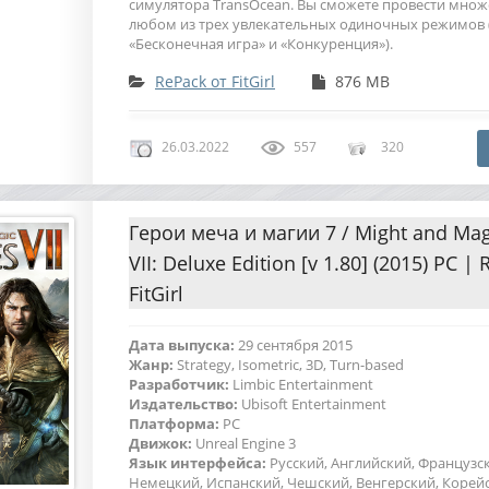
симулятора TransOcean. Вы сможете провести множ
любом из трех увлекательных одиночных режимов 
«Бесконечная игра» и «Конкуренция»).
RePack от FitGirl
876 MB
26.03.2022
557
320
Герои меча и магии 7 / Might and Mag
VII: Deluxe Edition [v 1.80] (2015) PC |
FitGirl
Дата выпуска:
29 сентября 2015
Жанр:
Strategy, Isometric, 3D, Turn-based
Разработчик:
Limbic Entertainment
Издательство:
Ubisoft Entertainment
Платформа:
PC
Движок:
Unreal Engine 3
Язык интерфейса:
Русский, Английский, Французс
Немецкий, Испанский, Чешский, Венгерский, Корейс