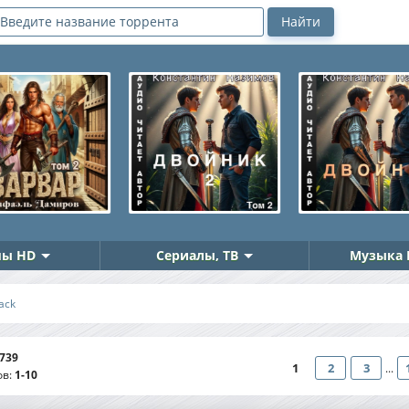
ы HD
Сериалы, ТВ
Музыка 
ack
739
1
2
3
...
ов
:
1-10