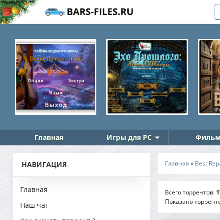
Главная
Игры для PC
Фильм
Главная
»
Best Rep
НАВИГАЦИЯ
Главная
Всего торрентов
:
1
Показано торрент
Наш чат