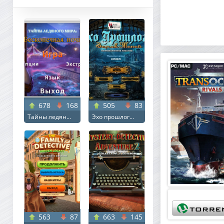
678
168
505
83
Тайны ледян...
Эхо прошлог...
563
87
663
145