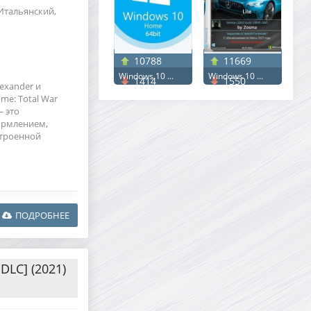
Итальянский,
10788
11669
Windows 10 ...
Windows 10 ...
1414
1550
exander и
me: Total War
— это
ормлением,
строенной
ПОДРОБНЕЕ
DLC] (2021)