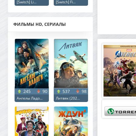
[Switch] Li...
[Switch] Fi...
ФИЛЬМЫ HD, СЕРИАЛЫ
245
90
537
98
Ангелы Ладо...
Литвяк (202...