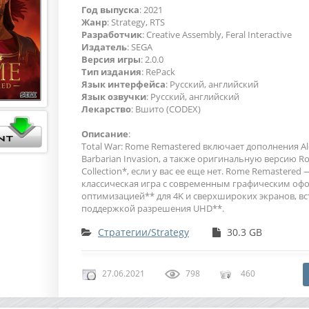
Год выпуска
: 2021
Жанр
: Strategy, RTS
Разработчик
: Creative Assembly, Feral Interactive
Издатель
: SEGA
Версия игры
: 2.0.0
Тип издания
: RePack
Язык интерфейса
: Русский, английский
Язык озвучки
: Русский, английский
Лекарство
: Вшито (CODEX)
Описание
:
Total War: Rome Remastered включает дополнения Al
Barbarian Invasion, а также оригинальную версию Ro
Collection*, если у вас ее еще нет. Rome Remastered 
классическая игра с современным графическим оф
оптимизацией** для 4K и сверхшироких экранов, в
поддержкой разрешения UHD**.
Стратегии/Strategy
30.3 GB
27.06.2021
798
460