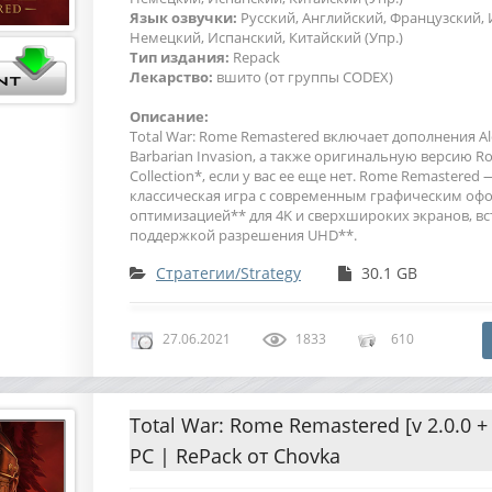
Язык озвучки:
Русский, Английский, Французский, 
Немецкий, Испанский, Китайский (Упр.)
Тип издания:
Repack
Лекарство:
вшито (от группы CODEX)
Описание:
Total War: Rome Remastered включает дополнения Al
Barbarian Invasion, а также оригинальную версию Ro
Collection*, если у вас ее еще нет. Rome Remastered 
классическая игра с современным графическим оф
оптимизацией** для 4K и сверхшироких экранов, в
поддержкой разрешения UHD**.
Стратегии/Strategy
30.1 GB
27.06.2021
1833
610
Total War: Rome Remastered [v 2.0.0 + 
PC | RePack от Chovka