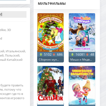
МУЛЬТФИЛЬМЫ
rl
like, 3D
ed
кий, Итальянский,
5102
686
16081
48
ий, Польский,
нный Китайский
Сборник мул...
Маша и Медв...
 будете править
ле, потому что
сходят где-то в
ментов игрового