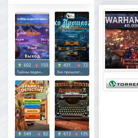
602
150
431
72
Тайны ледян...
Эхо прошлог...
549
82
613
135