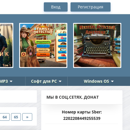
Вход
Регистрация
MP3
Софт для PC
Windows OS
МЫ В СОЦ.СЕТЯХ, ДОНАТ
Номер карты Sber:
64
65
»
2202208449255539