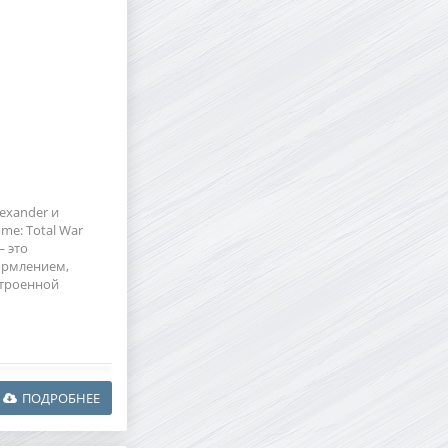
exander и
me: Total War
— это
ормлением,
строенной
ПОДРОБНЕЕ