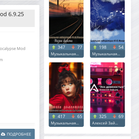
od 6.9.25
347
77
198
54
Apocalypse Mod
Музыкальная...
Музыкальная...
am
417
65
325
69
Музыкальная...
Алексей Зай...
ПОДРОБНЕЕ