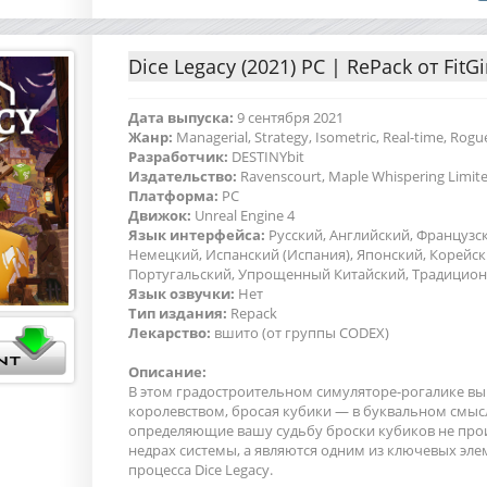
Dice Legacy (2021) PC | RePack от FitGi
Дата выпуска:
9 сентября 2021
Жанр:
Managerial, Strategy, Isometric, Real-time, Rogue
Разработчик:
DESTINYbit
Издательство:
Ravenscourt, Maple Whispering Limit
Платформа:
PC
Движок:
Unreal Engine 4
Язык интерфейса:
Русский, Английский, Французс
Немецкий, Испанский (Испания), Японский, Корейск
Португальский, Упрощенный Китайский, Традицио
Язык озвучки:
Нет
Тип издания:
Repack
Лекарство:
вшито (от группы CODEX)
Описание:
В этом градостроительном симуляторе-рогалике вы
королевством, бросая кубики — в буквальном смыс
определяющие вашу судьбу броски кубиков не прои
недрах системы, а являются одним из ключевых эле
процесса Dice Legacy.