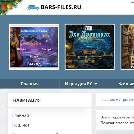
Главная
Игры для PC
Фильм
Главная
»
Игры дл
НАВИГАЦИЯ
Главная
Всего торрентов
:
6
Показано торрент
Наш чат