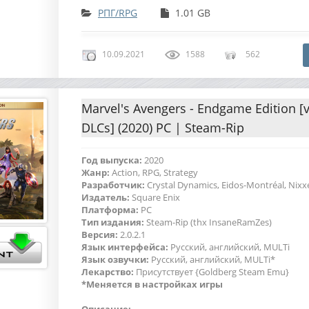
РПГ/RPG
1.01 GB
10.09.2021
1588
562
Marvel's Avengers - Endgame Edition [v 
DLCs] (2020) PC | Steam-Rip
Год выпуска:
2020
Жанр:
Action, RPG, Strategy
Разработчик:
Crystal Dynamics, Eidos-Montréal, Nixx
Издатель:
Square Enix
Платформа:
PC
Тип издания:
Steam-Rip (thx InsaneRamZes)
Версия:
2.0.2.1
Язык интерфейса:
Русский, английский, MULTi
Язык озвучки:
Русский, английский, MULTi*
Лекарство:
Присутствует {Goldberg Steam Emu}
*Меняется в настройках игры