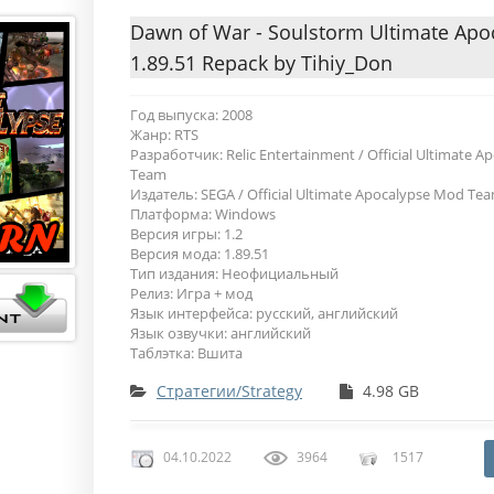
Dawn of War - Soulstorm Ultimate Ap
1.89.51 Repack by Tihiy_Don
Год выпуска: 2008
Жанр: RTS
Разработчик: Relic Entertainment / Official Ultimate 
Team
Издатель: SEGA / Official Ultimate Apocalypse Mod Te
Платформа: Windows
Версия игры: 1.2
Версия мода: 1.89.51
Тип издания: Неофициальный
Релиз: Игра + мод
Язык интерфейса: русский, английский
Язык озвучки: английский
Таблэтка: Вшита
Стратегии/Strategy
4.98 GB
04.10.2022
3964
1517