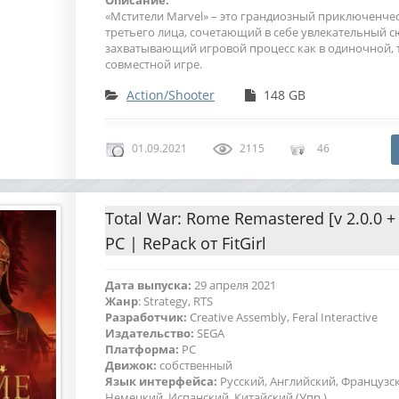
Описание:
«Мстители Marvel» – это грандиозный приключенче
третьего лица, сочетающий в себе увлекательный с
захватывающий игровой процесс как в одиночной, т
совместной игре.
Action/Shooter
148 GB
01.09.2021
2115
46
Total War: Rome Remastered [v 2.0.0 + 
PC | RePack от FitGirl
Дата выпуска:
29 апреля 2021
Жанр
: Strategy, RTS
Разработчик:
Creative Assembly, Feral Interactive
Издательство:
SEGA
Платформа:
PC
Движок:
собственный
Язык интерфейса:
Русский, Английский, Французс
Немецкий, Испанский, Китайский (Упр.)