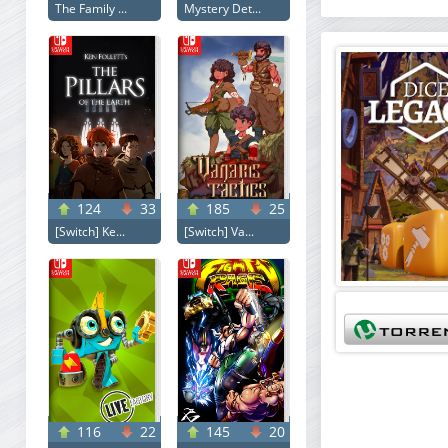
The Family ...
Mystery Det...
124
33
185
25
[Switch] Ke...
[Switch] Va...
116
22
145
20