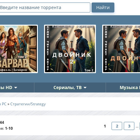
ы HD
Сериалы, ТВ
Музыка 
я PC
»
Стратегии/Strategy
44
1
2
3
...
ов
:
1-10