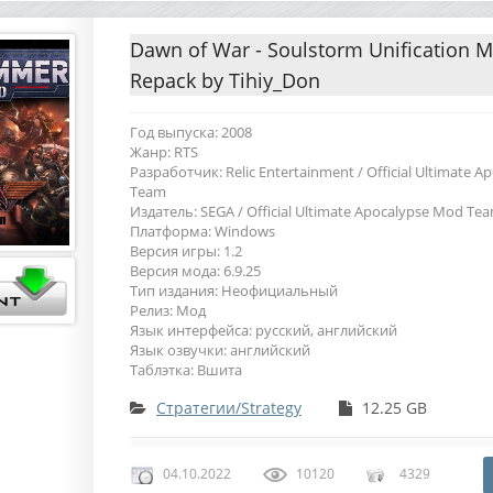
Dawn of War - Soulstorm Unification M
Repack by Tihiy_Don
Год выпуска: 2008
Жанр: RTS
Разработчик: Relic Entertainment / Official Ultimate 
Team
Издатель: SEGA / Official Ultimate Apocalypse Mod Te
Платформа: Windows
Версия игры: 1.2
Версия мода: 6.9.25
Тип издания: Неофициальный
Релиз: Мод
Язык интерфейса: русский, английский
Язык озвучки: английский
Таблэтка: Вшита
Стратегии/Strategy
12.25 GB
04.10.2022
10120
4329