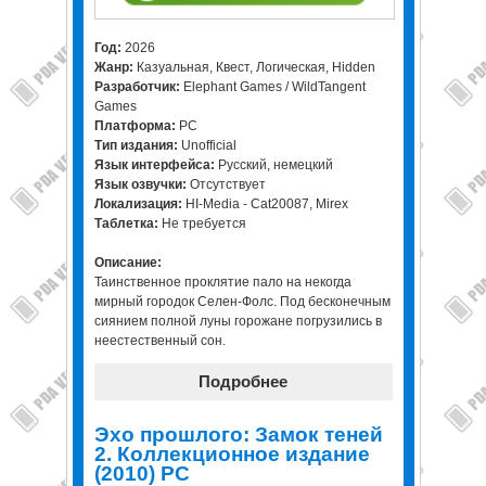
Год:
2026
Жанр:
Казуальная, Квест, Логическая, Hidden
Разработчик:
Elephant Games / WildTangent
Games
Платформа:
PC
Тип издания:
Unofficial
Язык интерфейса:
Русский, немецкий
Язык озвучки:
Отсутствует
Локализация:
HI-Media - Cat20087, Mirex
Таблетка:
Не требуется
Описание:
Таинственное проклятие пало на некогда
мирный городок Селен-Фолс. Под бесконечным
сиянием полной луны горожане погрузились в
неестественный сон.
Подробнее
Эхо прошлого: Замок теней
2. Коллекционное издание
(2010) PC