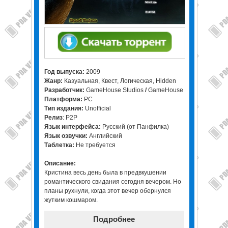
Год выпуска:
2009
Жанр:
Казуальная, Квест, Логическая, Hidden
Разработчик:
GameHouse Studios
/
GameHouse
Платформа:
PC
Тип издания:
Unofficial
Релиз
: P2P
Язык интерфейса:
Русский (от Панфилка)
Язык озвучки:
Английский
Таблетка:
Не требуется
Описание:
Кристина весь день была в предвкушении
романтического свидания сегодня вечером. Но
планы рухнули, когда этот вечер обернулся
жутким кошмаром.
Подробнее