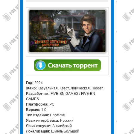
Год:
2024
Жанр:
Казуальная, Квест, Логическая, Hidden
Разработчик:
FIVE-BN GAMES / FIVE-BN
GAMES
Платформа:
PC
Версия:
1.0
Тип издания:
Unofficial
Язык интерфейса:
Русский
Язык озвучки:
Английский
Локализация:
Шмель Большой