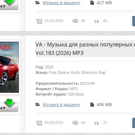
Музыка в машину
427 MB
09.04.2026
80
44
VA - Музыка для разных популярных
Vol.183 (2026) MP3
Год:
2026
Жанр:
Pop, Dance, Rock, Shanson, Rap
Продолжительность:
02:53:40
Формат / Кодек:
MP3
Битрейт аудио:
320 kbps
Музыка в машину
406 MB
09.04.2026
44
37