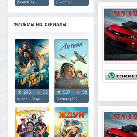
[Switch] Li...
[Switch] Fi...
ФИЛЬМЫ HD, СЕРИАЛЫ
245
93
537
98
Ангелы Ладо...
Литвяк (202...