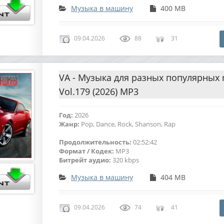
Музыка в машину
400 MB
09.04.2026
88
31
VA - Музыка для разных популярных
Vol.179 (2026) MP3
Год:
2026
Жанр:
Pop, Dance, Rock, Shanson, Rap
Продолжительность:
02:52:42
Формат / Кодек:
MP3
Битрейт аудио:
320 kbps
Музыка в машину
404 MB
09.04.2026
74
41