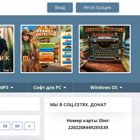
Вход
Регистрация
MP3
Софт для PC
Windows OS
МЫ В СОЦ.СЕТЯХ, ДОНАТ
Номер карты Sber:
58
59
»
2202208449255539