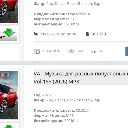
Жанр:
Pop, Dance, Rock, Shanson, Rap
Продолжительность:
02:50:14
Формат / Кодек:
MP3
Битрейт аудио:
320 kbps
Музыка в машину
397 MB
09.04.2026
149
46
VA - Музыка для разных популярных
Vol.185 (2026) MP3
Год:
2026
Жанр:
Pop, Dance, Rock, Shanson, Rap
Продолжительность:
03:02:54
Формат / Кодек:
MP3
Битрейт аудио:
320 kbps