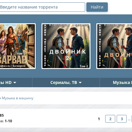
ы HD
Сериалы, ТВ
Музыка 
»
Музыка в машину
85
1
2
3
...
ов
:
1-10