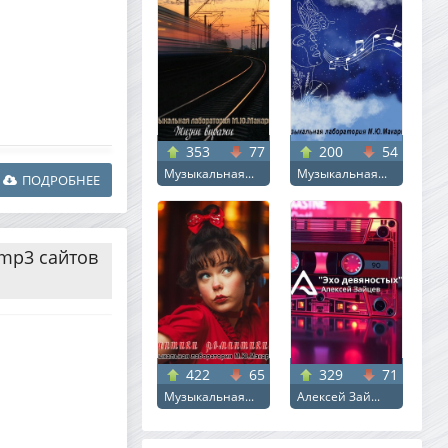
353
77
200
54
Музыкальная...
Музыкальная...
ПОДРОБНЕЕ
 mp3 сайтов
422
65
329
71
Музыкальная...
Алексей Зай...