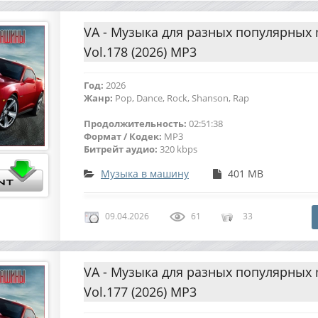
VA - Музыка для разных популярных
Vol.178 (2026) MP3
Год:
2026
Жанр:
Pop, Dance, Rock, Shanson, Rap
Продолжительность:
02:51:38
Формат / Кодек:
MP3
Битрейт аудио:
320 kbps
Музыка в машину
401 MB
09.04.2026
61
33
VA - Музыка для разных популярных
Vol.177 (2026) MP3