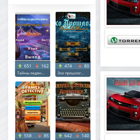
651
162
474
80
Тайны ледян...
Эхо прошлог...
558
85
642
140