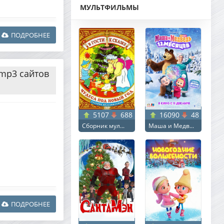
МУЛЬТФИЛЬМЫ
ПОДРОБНЕЕ
 mp3 сайтов
5107
688
16090
48
Сборник мул...
Маша и Медв...
ПОДРОБНЕЕ