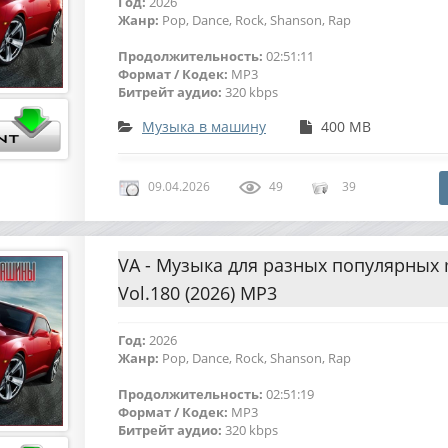
Год:
2026
Жанр:
Pop, Dance, Rock, Shanson, Rap
Продолжительность:
02:51:11
Формат / Кодек:
MP3
Битрейт аудио:
320 kbps
Музыка в машину
400 MB
09.04.2026
49
39
VA - Музыка для разных популярных
Vol.180 (2026) MP3
Год:
2026
Жанр:
Pop, Dance, Rock, Shanson, Rap
Продолжительность:
02:51:19
Формат / Кодек:
MP3
Битрейт аудио:
320 kbps