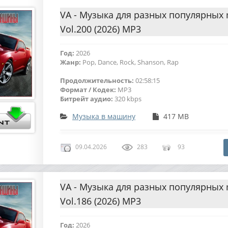
VA - Музыка для разных популярных
Vol.200 (2026) MP3
Год:
2026
Жанр:
Pop, Dance, Rock, Shanson, Rap
Продолжительность:
02:58:15
Формат / Кодек:
MP3
Битрейт аудио:
320 kbps
Музыка в машину
417 MB
09.04.2026
283
93
VA - Музыка для разных популярных
Vol.186 (2026) MP3
Год:
2026