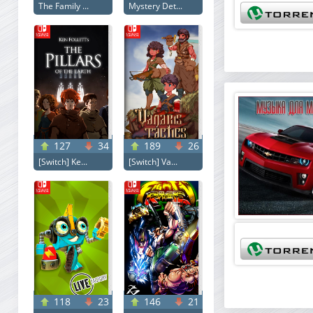
The Family ...
Mystery Det...
127
34
189
26
[Switch] Ke...
[Switch] Va...
118
23
146
21