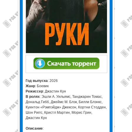
Год выпуска
: 2026
Жанр
: Боевик
Режиссер
: Джастин Кун
В ролях
: Эшли А. Уильямс, Танджарин Томас,
Дональд Гибб, Джеймс М. Блэк, Билли Блэнкс,
Куинтон «Рэмпэйдж» Джексон, Кортни Стодден,
Шон Риггс, Кристл Мартин, Морис Грин,
Джастин Кун
Описание
: