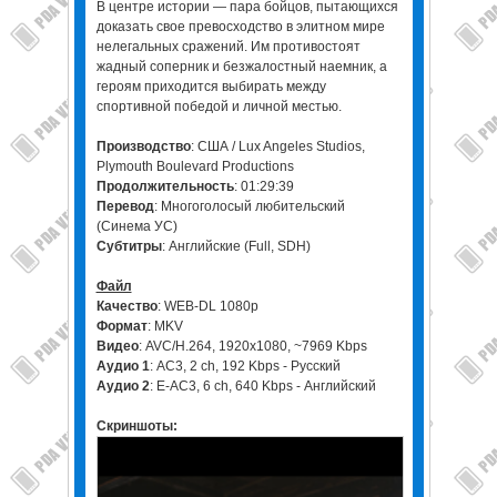
В центре истории — пара бойцов, пытающихся
доказать свое превосходство в элитном мире
нелегальных сражений. Им противостоят
жадный соперник и безжалостный наемник, а
героям приходится выбирать между
спортивной победой и личной местью.
Производство
: США / Lux Angeles Studios,
Plymouth Boulevard Productions
Продолжительность
: 01:29:39
Перевод
: Многоголосый любительский
(Синема УС)
Субтитры
: Английские (Full, SDH)
Файл
Качество
: WEB-DL 1080p
Формат
: MKV
Видео
: AVC/H.264, 1920x1080, ~7969 Kbps
Аудио 1
: AC3, 2 ch, 192 Kbps - Русский
Аудио 2
: E-AC3, 6 ch, 640 Kbps - Английский
Скриншоты: