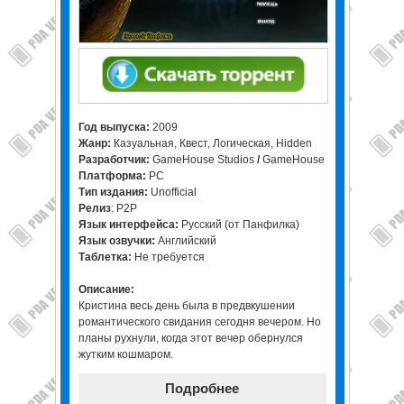
Год выпуска:
2009
Жанр:
Казуальная, Квест, Логическая, Hidden
Разработчик:
GameHouse Studios
/
GameHouse
Платформа:
PC
Тип издания:
Unofficial
Релиз
: P2P
Язык интерфейса:
Русский (от Панфилка)
Язык озвучки:
Английский
Таблетка:
Не требуется
Описание:
Кристина весь день была в предвкушении
романтического свидания сегодня вечером. Но
планы рухнули, когда этот вечер обернулся
жутким кошмаром.
Подробнее