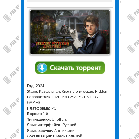
Год:
2024
Жанр:
Казуальная, Квест, Логическая, Hidden
Разработчик:
FIVE-BN GAMES / FIVE-BN
GAMES
Платформа:
PC
Версия:
1.0
Тип издания:
Unofficial
Язык интерфейса:
Русский
Язык озвучки:
Английский
Локализация:
Шмель Большой