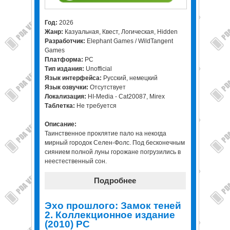
Год:
2026
Жанр:
Казуальная, Квест, Логическая, Hidden
Разработчик:
Elephant Games / WildTangent
Games
Платформа:
PC
Тип издания:
Unofficial
Язык интерфейса:
Русский, немецкий
Язык озвучки:
Отсутствует
Локализация:
HI-Media - Cat20087, Mirex
Таблетка:
Не требуется
Описание:
Таинственное проклятие пало на некогда
мирный городок Селен-Фолс. Под бесконечным
сиянием полной луны горожане погрузились в
неестественный сон.
Подробнее
Эхо прошлого: Замок теней
2. Коллекционное издание
(2010) PC