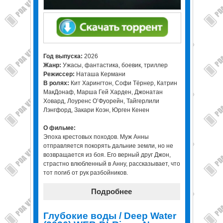
Год выпуска:
2026
Жанр:
Ужасы, фантастика, боевик, триллер
Режиссер:
Наташа Кермани
В ролях:
Кит Харингтон, Софи Тёрнер, Катрин
МакДонаф, Марша Гей Харден, Джонатан
Ховард, Лоуренс О’Фуорейн, Тайгерлили
Лэнгфорд, Закари Коэн, Юрген Кенен
О фильме:
Эпоха крестовых походов. Муж Анны
отправляется покорять дальние земли, но не
возвращается из боя. Его верный друг Джон,
страстно влюбленный в Анну, рассказывает, что
тот погиб от рук разбойников.
Подробнее
Глубокие воды / Deep Water