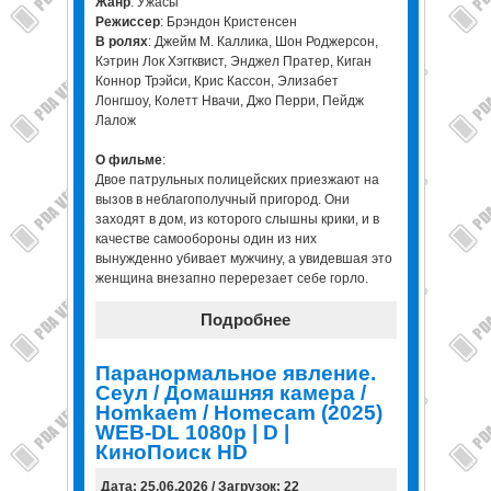
Жанр
: Ужасы
Режиссер
: Брэндон Кристенсен
В ролях
: Джейм М. Каллика, Шон Роджерсон,
Кэтрин Лок Хэггквист, Энджел Пратер, Киган
Коннор Трэйси, Крис Кассон, Элизабет
Лонгшоу, Колетт Нвачи, Джо Перри, Пейдж
Лалож
О фильме
:
Двое патрульных полицейских приезжают на
вызов в неблагополучный пригород. Они
заходят в дом, из которого слышны крики, и в
качестве самообороны один из них
вынужденно убивает мужчину, а увидевшая это
женщина внезапно перерезает себе горло.
Подробнее
Паранормальное явление.
Сеул / Домашняя камера /
Homkaem / Homecam (2025)
WEB-DL 1080p | D |
КиноПоиск HD
Дата: 25.06.2026 / Загрузок: 22