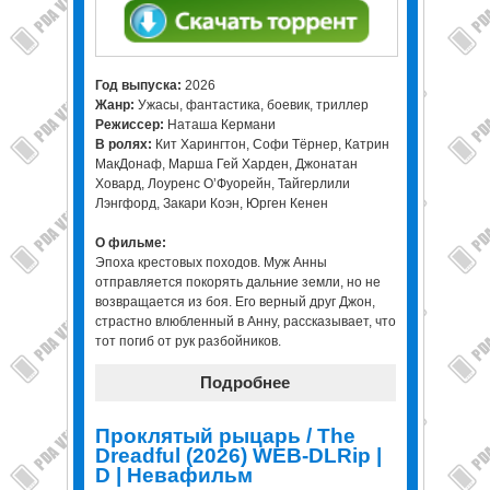
Год выпуска:
2026
Жанр:
Ужасы, фантастика, боевик, триллер
Режиссер:
Наташа Кермани
В ролях:
Кит Харингтон, Софи Тёрнер, Катрин
МакДонаф, Марша Гей Харден, Джонатан
Ховард, Лоуренс О’Фуорейн, Тайгерлили
Лэнгфорд, Закари Коэн, Юрген Кенен
О фильме:
Эпоха крестовых походов. Муж Анны
отправляется покорять дальние земли, но не
возвращается из боя. Его верный друг Джон,
страстно влюбленный в Анну, рассказывает, что
тот погиб от рук разбойников.
Подробнее
Проклятый рыцарь / The
Dreadful (2026) WEB-DLRip |
D | Невафильм