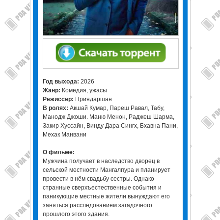
Год выхода:
2026
Жанр:
Комедия, ужасы
Режиссер:
Приядаршан
В ролях:
Акшай Кумар, Пареш Равал, Табу,
Манодж Джоши. Маню Менон, Раджеш Шарма,
Закир Хуссайн, Винду Дара Сингх, Бхавна Пани,
Мехак Манвани
О фильме:
Мужчина получает в наследство дворец в
сельской местности Мангалпура и планирует
провести в нём свадьбу сестры. Однако
странные сверхъестественные события и
паникующие местные жители вынуждают его
заняться расследованием загадочного
прошлого этого здания.