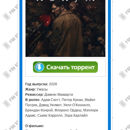
Год выпуска:
2026
Жанр:
Ужасы
Режиссер:
Дэмиэн Маккарти
В ролях:
Адам Скотт, Питер Кунан, Майкл
Патрик, Дэвид Уилмот, Уилл О’Коннелл,
Брендан Конрой, Флоренс Ордеш, Мэллори
Адамс, Сьюкс Кэрролл, Эзра Карлайл
О фильме: