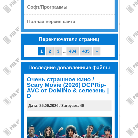
Софт/Программы
Полная версия сайта
Переключатели страниц
1
2
3
434
435
»
...
Последние добавленные файлы
Очень страшное кино /
Scary Movie (2026) DCPRip-
AVC от DoMiNo & селезень |
D
Дата: 25.06.2026 / Загрузок: 40