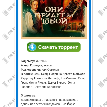
Год выпуска:
2026
Жанр:
Комедия, ужасы
Режиссер:
Кирилл Соколов
В ролях:
Зази Битц, Патриша Аркетт, Майхала
Херролд, Пэтерсон Джозеф, Том Фелтон, Хизер
Грэм, Уилли Людик, Дэвид Вивьер, Элла
Гэбриел, Виктория Короткова
О фильме:
Домработница откликается на вакансию в
одном из престижных домов Нью-Йорка.