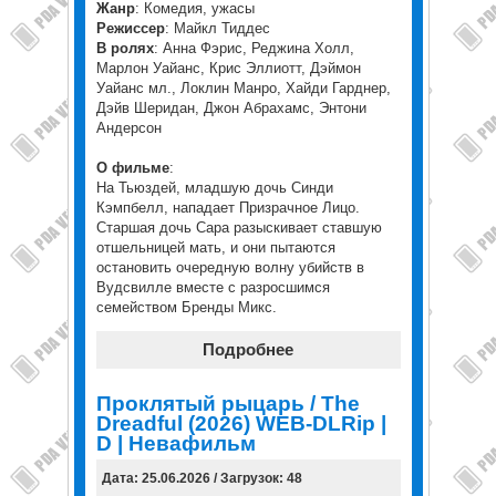
Жанр
: Комедия, ужасы
Режиссер
: Майкл Тиддес
В ролях
: Анна Фэрис, Реджина Холл,
Марлон Уайанс, Крис Эллиотт, Дэймон
Уайанс мл., Локлин Манро, Хайди Гарднер,
Дэйв Шеридан, Джон Абрахамс, Энтони
Андерсон
О фильме
:
На Тьюздей, младшую дочь Синди
Кэмпбелл, нападает Призрачное Лицо.
Старшая дочь Сара разыскивает ставшую
отшельницей мать, и они пытаются
остановить очередную волну убийств в
Вудсвилле вместе с разросшимся
семейством Бренды Микс.
Подробнее
Проклятый рыцарь / The
Dreadful (2026) WEB-DLRip |
D | Невафильм
Дата: 25.06.2026 / Загрузок: 48