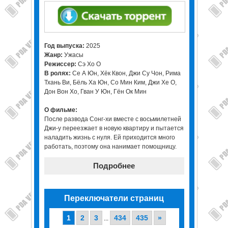
Год выпуска:
2025
Жанр:
Ужасы
Режиссер:
Сэ Хо О
В ролях:
Се А Юн, Хёк Квон, Джи Су Чон, Рима
Тхань Ви, Бёль Ха Юн, Со Мин Ким, Джи Хе О,
Дон Вон Хо, Гван У Юн, Гён Ок Мин
О фильме:
После развода Сонг-хи вместе с восьмилетней
Джи-у переезжает в новую квартиру и пытается
наладить жизнь с нуля. Ей приходится много
работать, поэтому она нанимает помощницу.
Подробнее
Переключатели страниц
1
2
3
434
435
»
...