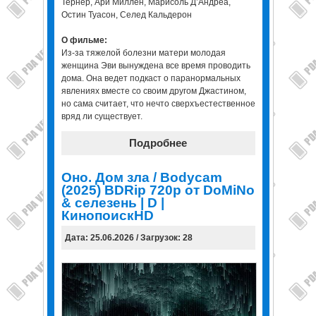
Тернер, Ари Миллен, Марисоль Д’Андреа,
Остин Туасон, Селед Кальдерон
О фильме:
Из-за тяжелой болезни матери молодая
женщина Эви вынуждена все время проводить
дома. Она ведет подкаст о паранормальных
явлениях вместе со своим другом Джастином,
но сама считает, что нечто сверхъестественное
вряд ли существует.
Подробнее
Оно. Дом зла / Bodycam
(2025) BDRip 720p от DoMiNo
& селезень | D |
КинопоискHD
Дата: 25.06.2026 / Загрузок: 28