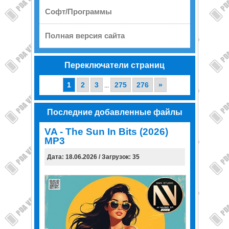
Софт/Программы
Полная версия сайта
Переключатели страниц
1
2
3
275
276
»
...
Последние добавленные файлы
VA - The Sun In Bits (2026)
MP3
Дата: 18.06.2026 / Загрузок: 35