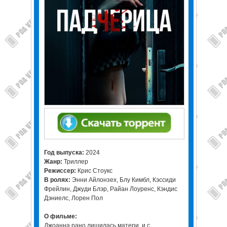
Год выпуска:
2024
Жанр:
Триллер
Режиссер:
Крис Стоукс
В ролях:
Энни Айлонзех, Блу Кимбл, Кэссиди
Фрейлин, Джуди Блэр, Райан Лоуренс, Кэндис
Дэниелс, Лорен Пол
О фильме:
Джоанна рано лишилась матери, и с