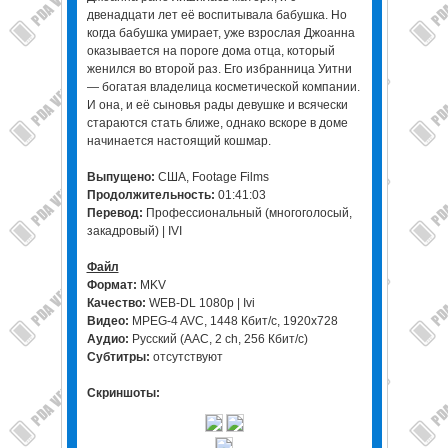
двенадцати лет её воспитывала бабушка. Но
когда бабушка умирает, уже взрослая Джоанна
оказывается на пороге дома отца, который
женился во второй раз. Его избранница Уитни
— богатая владелица косметической компании.
И она, и её сыновья рады девушке и всячески
стараются стать ближе, однако вскоре в доме
начинается настоящий кошмар.
Выпущено:
США, Footage Films
Продолжительность:
01:41:03
Перевод:
Профессиональный (многоголосый,
закадровый) | IVI
Файл
Формат:
MKV
Качество:
WEB-DL 1080p | Ivi
Видео:
MPEG-4 AVC, 1448 Кбит/с, 1920x728
Аудио:
Русский (AAC, 2 ch, 256 Кбит/с)
Субтитры:
отсутствуют
Скриншоты: