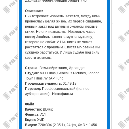
Джонатан Френч, Фердия Уолш-Пило
Описание:
Ник встречает Изабель. Кажется, между ними
пронеслась целая жизнь. Их первое свидание,
первый закат над шумным океаном, первые
стихи. Но они незнакомы. Несколько часов
назад Изабель вышла замуж за мужчину,
которого не любит. А Ник никак не может
расстаться с прошлым. Спустя мгновение им
суждено расстаться. И лишь судьбе под силу
свести их вновь.
Страна:
Великобритания, Ирландия
Студия:
AX1 Films, Genesius Pictures, London
Town Films, WRAP Fund
Продолжительность:
01:49:18
Перевод:
Профессиональный (полное
дублирование) |
Невафильм
Файл
Качество:
BDRip
Формат:
AVI
Кодек:
XviD
Видео:
720x304 (2.35:1), 24 fps, XviD ~ 1456