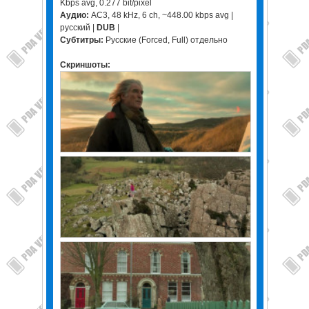
Kbps avg, 0.277 bit/pixel
Аудио:
AC3, 48 kHz, 6 ch, ~448.00 kbps avg |
русский |
DUB
|
Субтитры:
Русские (Forced, Full) отдельно
Скриншоты: