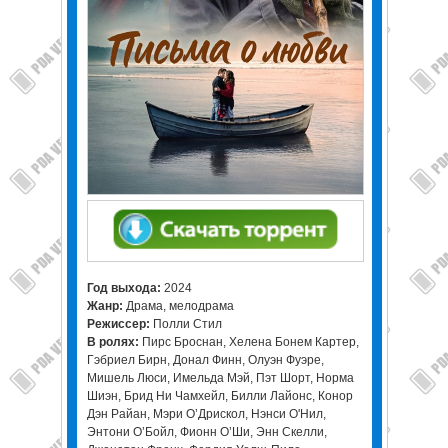
Год выхода:
2024
Жанр:
Драма, мелодрама
Режиссер:
Полли Стил
В ролях:
Пирс Броснан, Хелена Бонем Картер,
Гэбриел Бирн, Донал Финн, Олуэн Фуэре,
Мишель Люси, Имельда Мэй, Пэт Шорт, Норма
Шиэн, Брид Ни Чамхейл, Билли Лайонс, Конор
Дэн Райан, Мэри О’Дрискол, Нэнси О'Нил,
Энтони О’Бойл, Фионн О’Ши, Энн Скелли,