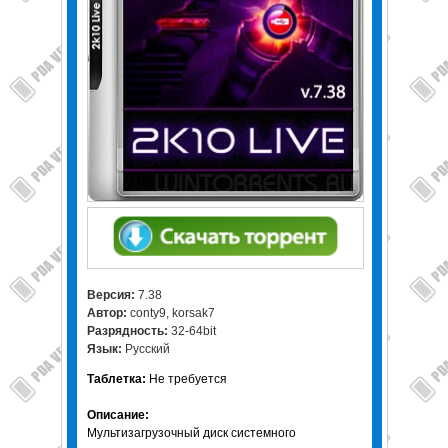
Версия:
7.38
Автор:
conty9, korsak7
Разрядность:
32-64bit
Язык:
Русский
Таблетка:
Не требуется
Описание:
Мультизагрузочный диск системного