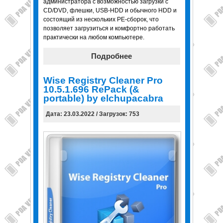
администратора с возмoжностью загрузки c
CD/DVD, флешки, USB-HDD и обычного HDD и
состоящий из нескольких PE-сборок, что
позволяет загрузиться и комфортно работать
практически на любом компьютере.
Подробнее
Wise Registry Cleaner Pro
10.5.1.696 RePack (&
portable) by elchupacabra
Дата: 23.03.2022 / Загрузок: 753