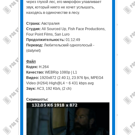
через глухой лес, его микрофон улавливает
звук, который никто не хочет услышать,
находясь в одиночестве в лесу.
Страна:
Австралия
Студия:
All Sourced Up, Fish Face Productions,
Four Point Films, San Luro
Продолжительность:
01:12:49
Перевод:
Любительский одноголосый -
(datynet)
Файл
Кодек:
H.264
Качество:
WEBRip 1080p | L1
Видео:
1920x872 (2.40:1), 23.976 fps, MPEG4
Video (H264) High@L4 ~ 6 431 kbps avg
Звук:
AC3, 192 Kb/s, (2 ch)
Скриншоты: