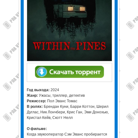
Год выхода:
2024
Жанр:
Ужасы, триллер, детектив
Режиссер:
Пол Эванс Томас
В ролях:
Брендан Куни, Барри Коттон, Шерил
Дуглас, Ник Лончбери, Крис Ган, Эми Донохью,
Кристал Кейв, Скотт Нелл
О фильме:
Когда звукооператор Сэм Эванс пробирается