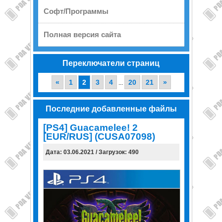
Софт/Программы
Полная версия сайта
Переключатели страниц
«
1
2
3
4
20
21
»
...
Последние добавленные файлы
[PS4] Guacamelee! 2
[EUR/RUS] (CUSA07098)
Дата: 03.06.2021 / Загрузок: 490