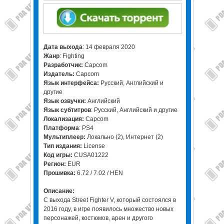
Дата выхода
: 14 февраля 2020
Жанр
: Fighting
Разработчик:
Capcom
Издатель:
Capcom
Язык интерфейса:
Русский, Английский и
другие
Язык озвучки:
Английский
Язык субтитров
: Русский, Английский и другие
Локализация:
Capcom
Платформа
: PS4
Мультиплеер:
Локально (2), Интернет (2)
Тип издания:
License
Код игры:
CUSA01222
Регион:
EUR
Прошивка:
6.72 / 7.02 / HEN
Описание:
С выхода Street Fighter V, который состоялся в
2016 году, в игре появилось множество новых
персонажей, костюмов, арен и другого