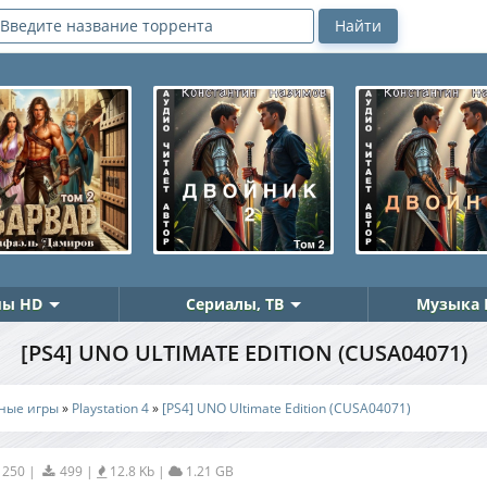
ы HD
Сериалы, ТВ
Музыка 
[PS4] UNO ULTIMATE EDITION (CUSA04071)
ные игры
»
Playstation 4
»
[PS4] UNO Ultimate Edition (CUSA04071)
1250
|
499
|
12.8 Kb
|
1.21 GB