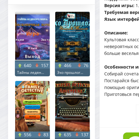
Версия игры:
1
Требуемая ве
Язык интерфей
Описание:
Культовая клас
невероятных ос
больше веселья
640
157
466
76
Особенности и
Тайны ледян...
Эхо прошлог...
Собирай сочета
Постарайся быс
помощью оригин
Приготовься пе
556
83
635
137