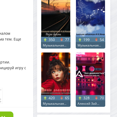
еналом
ма тем. Еще
350
77
199
54
Музыкальная...
Музыкальная...
артии.
фицируй игру с
420
65
328
70
Музыкальная...
Алексей Зай...