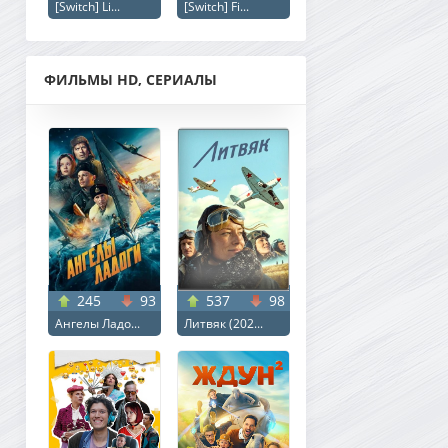
[Switch] Li...
[Switch] Fi...
ФИЛЬМЫ HD, СЕРИАЛЫ
245
93
537
98
Ангелы Ладо...
Литвяк (202...