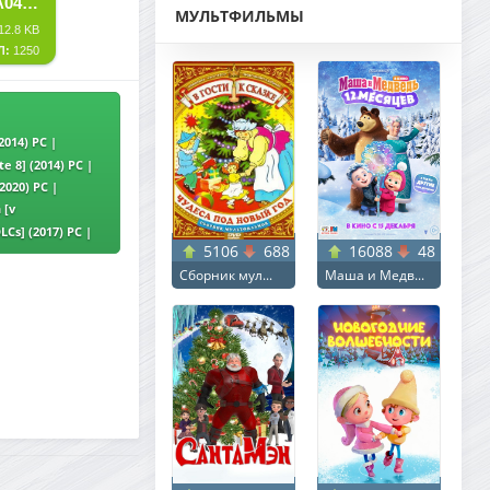
СКАЧАТЬ ТОРРЕНТ [PS4] UNO ULTIMATE EDITION (CUSA04071)
МУЛЬТФИЛЬМЫ
12.8 KB
Л:
1250
2014) PC |
e 8] (2014) PC |
2020) PC |
 [v
 от Yaroslav98
DLCs] (2017) PC |
5106
688
16088
48
Сборник мул...
Маша и Медв...