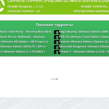
РАЗМЕР РАЗДАЧИ:
1.21 GB
РАЗМЕР ТОРРЕНТА:
СКАЧАЛИ ТОРРЕНТ:
499
ПРОСМОТРЕЛИ МАТЕРИА
Похожие торренты
Rock n Roll Party - The Very Best 50s &
King's Bounty: Ultimate Edition (2008-
r [Jukebox Mix Edition] (2023) MP3
RePack от FitGirl
Ghost Recon: Wildlands - Ultimate
FIFA 15: Ultimate Team Edition [Updat
 build 5948128 + DLCs] (2017) PC | RePack
RePack от FitGirl
4 Ultimate HD Edition + HD Project [v
Control: Ultimate Edition [Update 2] (
 RePack от Decepticon
RePack от Decepticon
: Ultimate Edition (2014) PC | RiP от
Minecraft Dungeons: Ultimate Edition
1.12.0.07897191 + DLCs] (2020) PC | RePack
4: Ultimate Edition [v 1.474.683.0 +
Tekken 7 - Ultimate Edition [v 4.22 + 
 RePack от Chovka
RePack от Chovka