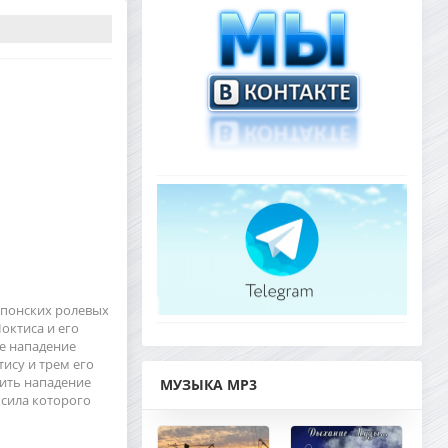
 японских ролевых
октиса и его
е нападение
ису и трем его
зить нападение
МУЗЫКА MP3
 сила которого