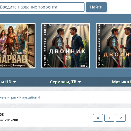
ы HD
Сериалы, ТВ
Музыка 
ные игры
»
Playstation 4
08
«
1
2
...
ов
:
201-208