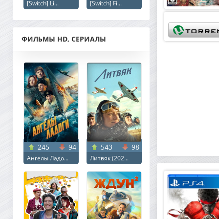
[Switch] Li...
[Switch] Fi...
ФИЛЬМЫ HD, СЕРИАЛЫ
245
94
543
98
Ангелы Ладо...
Литвяк (202...