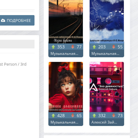
ПОДРОБНЕЕ
353
77
203
55
Музыкальная...
Музыкальная...
st Person / 3rd
428
65
332
73
Музыкальная...
Алексей Зай...