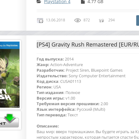
Playstation 4
4.77 GB
13.06.2018
872
294
[PS4] Gravity Rush Remastered [EUR/R
Год выпуска:
2014
Жанр:
Action-Adventure
Разработчик
: Project Siren, Bluepoint Games
Издательство:
Sony Computer Entertainment
Код диска
: CUSA01113
Регион
: USA
Тип издания
: Полное
Версия игры:
v1.00
Требуемая версия прошивки:
2.00
Язык интерфейса:
Русский (Multi)
Тип перевода:
Текст
Описание:
Ваш мир: вверх тормашками. Вы будете играть за Кэ
непростым характером, которая пытается спасти б