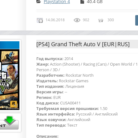
Playstation 4
40.4 GB
14.06.2018
902
300
[PS4] Grand Theft Auto V [EUR|RUS]
Год выпуска:
2014
Жанр:
Action (Shooter) / Racing (Cars) / Open World / 1
Person / 3D /
Разработчик:
Rockstar North
Издатель:
Rockstar Games
Тип издания:
Лицензия
Версия игры
: --
Регион:
EUR
Код диска:
CUSA00411
Требуемая версия прошивки:
1.50
Язык интерфейса:
Русский / Английский
Язык озвучки:
Английский
Тип перевода:
Текст
Описание: