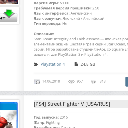
Версия игры:
v1.00
Требуемая версия прошивки
: 2.50
Язык интерфейса:
Английский
Язык озвучки:
Японский / Английский
Тип перевода:
Нет
Описание:
Star Ocean: Integrity and Faithlessness — японская ро
элементами экшна, шестая игра в серии Star Ocean, 
серии. Игра разработана студией tri-Ace, со Square E
издателя, для PlayStation 3 и PlayStation 4.
Playstation 4
24.8 GB
14.06.2018
957
313
[PS4] Street Fighter V [USA/RUS]
Год выпуска:
2016
Жанр
: Fighting
Разработчик:
Capcom