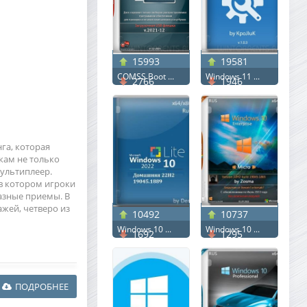
15993
19581
COMSS Boot ...
Windows 11 ...
2766
1946
нга, которая
окам не только
ультиплеер.
 в котором игроки
азные приемы. В
жей, четверо из
10492
10737
Windows 10 ...
Windows 10 ...
1692
1295
ПОДРОБНЕЕ