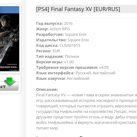
[PS4] Final Fantasy XV [EUR/RUS]
Год выпуска:
2016
Жанр:
Action RPG
Разработчик:
Square Enix
Издательство:
Square Enix
Код диска:
CUSA01615
Регион
: EUR
Тип издания:
Полное
Версия игры
: v1.00
Требуемая версия прошивки:
v4.05
Язык интерфейса:
Русский, Английский
Язык озвучки
: Английский
Описание:
Final Fantasy XV — новая глава в серии знаменитых
игр, рассказывающая историю наследного принца Н
товарищей, которые пытаются отразить вероломно
государства Нифльхейм на королевство Люцис. Нокт
друзьям предстоит пройти огонь и воду, дабы отра
войск Нифльхейма, и вернуть магический кристалл,
питает мир.