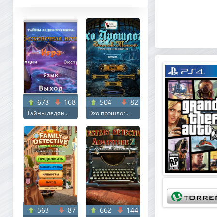
678
168
504
82
Тайны ледян...
Эхо прошлог...
563
87
662
144