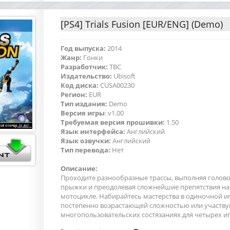
[PS4] Trials Fusion [EUR/ENG] (Demo)
Год выпуска:
2014
Жанр:
Гонки
Разработчик:
TBC
Издательство:
Ubisoft
Код диска:
CUSA00230
Регион:
EUR
Тип издания:
Demo
Версия игры
: v1.00
Требуемая версия прошивки:
1.50
Язык интерфейса:
Английский
Язык озвучки:
Английский
Тип перевода:
Нет
Описание:
Проходите разнообразные трассы, выполняя голо
прыжки и преодолевая сложнейшие препятствия на
мотоцикле. Набирайтесь мастерства в одиночной игр
постепенно возрастающей сложностью или участву
многопользовательских состязаниях для четырех и