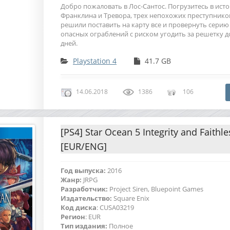
Добро пожаловать в Лос-Сантос. Погрузитесь в ист
Франклина и Тревора, трех непохожих преступнико
решили поставить на карту все и провернуть серию
опасных ограблений с риском угодить за решетку д
дней.
Playstation 4
41.7 GB
14.06.2018
1386
106
[PS4] Star Ocean 5 Integrity and Faithl
[EUR/ENG]
Год выпуска:
2016
Жанр
:
JRPG
Разработчик:
Project Siren, Bluepoint Games
Издательство:
Square Enix
Код диска
: CUSA03219
Регион
: EUR
Тип издания:
Полное