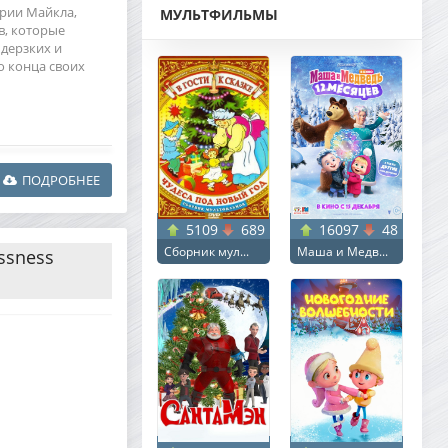
ории Майкла,
МУЛЬТФИЛЬМЫ
в, которые
 дерзких и
о конца своих
ПОДРОБНЕЕ
5109
689
16097
48
Сборник мул...
Маша и Медв...
essness