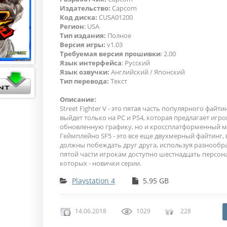
Издательство:
Capcom
Код диска:
CUSA01200
Регион
: USA
Тип издания:
Полное
Версия игры:
v1.03
Требуемая версия прошивки
: 2.00
Язык интерфейса
: Русский
Язык озвучки:
Английский / Японский
Тип перевода:
Текст
Описание:
Street Fighter V - это пятая часть популярного файти
выйдет только на PC и PS4, которая предлагает игр
обновленную графику, но и кроссплатформенный м
Геймплейно SF5 - это все еще двухмерный файтинг,
должны побеждать друг друга, используя разнообр
пятой части игрокам доступно шестнадцать персона
которых - новички серии.
Playstation 4
5.95 GB
14.06.2018
1029
228