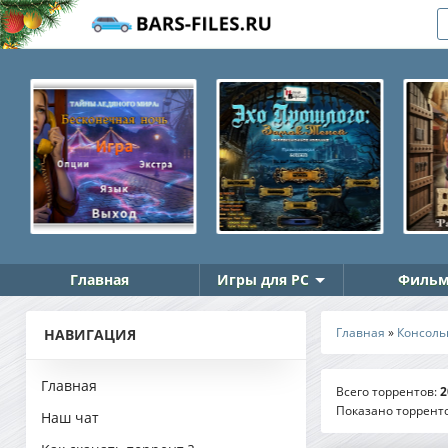
Главная
Игры для PC
Фильм
Главная
»
Консоль
НАВИГАЦИЯ
Главная
Всего торрентов
:
2
Показано торрент
Наш чат