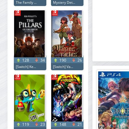
The Family ...
Mystery Det...
128
34
190
26
[Switch] Ke...
[Switch] Va...
119
23
148
21