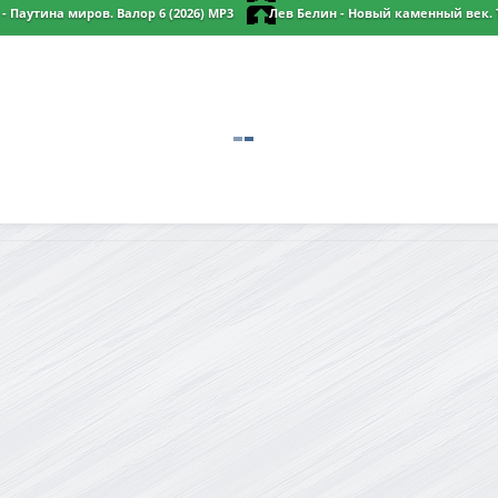
 Паутина миров. Валор 6 (2026) MP3
Лев Белин - Новый каменный век. Т
MP3