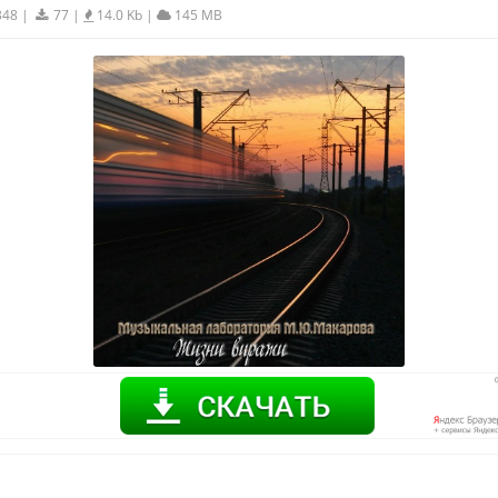
348
|
77
|
14.0 Kb
|
145 MB