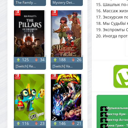
The Family ...
Mystery Det...
15. Шашлык по-
16. Массаж жизн
17. Экскурсия п
18. Мы СудьбЫ 
19. Экспромты 
20. Иногда про
125
34
188
26
[Switch] Ke...
[Switch] Va...
Музыкальная
Дыхание Музы … 
Виктор Кум -
Виктор Астаф
116
23
146
21
Анна Грин - 