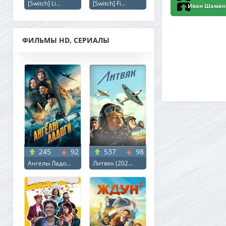
[Switch] Li...
[Switch] Fi...
Иван Шаман -
ФИЛЬМЫ HD, СЕРИАЛЫ
245
92
537
98
Ангелы Ладо...
Литвяк (202...