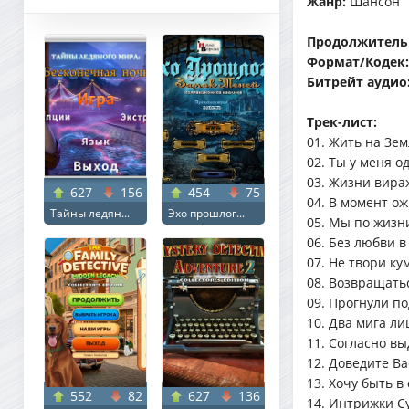
Жанр:
Шансон
Продолжитель
Формат/Кодек
Битрейт аудио
Трек-лист:
01. Жить на Зем
02. Ты у меня о
03. Жизни вира
627
156
454
75
04. В момент о
Тайны ледян...
Эхо прошлог...
05. Мы по жизн
06. Без любви в
07. Не твори ку
08. Возвращать
09. Прогнули п
10. Два мига ли
11. Согласно в
12. Доведите В
13. Хочу быть в
552
82
627
136
14. Интрижки С