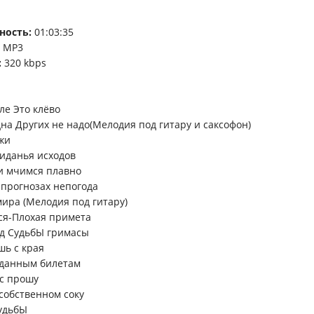
ность:
01:03:35
:
MP3
:
320 kbps
ле Это клёво
дна Других не надо(Мелодия под гитару и саксофон)
жи
жиданья исходов
и мчимся плавно
 прогнозах непогода
мира (Мелодия под гитару)
ся-Плохая примета
од СудьбЫ гримасы
шь с края
ыданным билетам
ас прошу
 собственном соку
удьбЫ