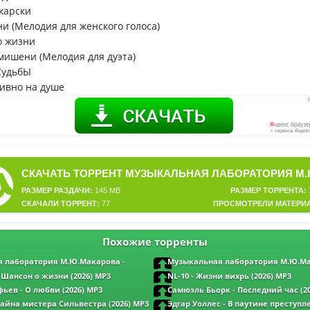
карски
и (Мелодия для женского голоса)
о жизни
мишени (Мелодия для дуэта)
СудьбЫ
тивно на душе
РАЗМЕР РАЗДАЧИ:
145 MB
РАЗМЕР ТОРРЕНТА:
СКАЧАЛИ ТОРРЕНТ:
77
ПРОСМОТРЕЛИ МАТЕРИ
Похожие торренты
 лаборатория М.Ю.Макарова -
Музыкальная лаборатория М.Ю.Ма
(2026) MP3
Бантики романтики (2026) MP3
 Шансон о жизни (2026) MP3
NL-10 - Жизни вихрь (2026) MP3
ьев - О любви (2026) MP3
Самюэль Бьорк - Последний час (2
Тайна мистера Сильвестра (2026) MP3
Эдгар Уоллес - В паутине преступл