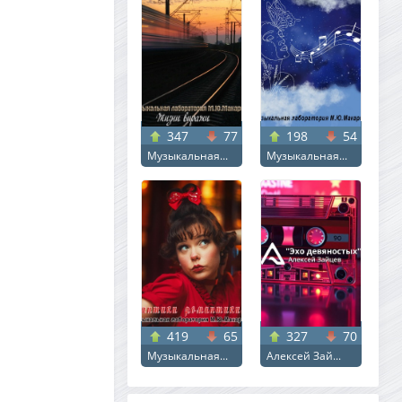
347
77
198
54
Музыкальная...
Музыкальная...
419
65
327
70
Музыкальная...
Алексей Зай...