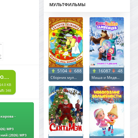
МУЛЬТФИЛЬМЫ
5104
688
16087
48
СКАЧАТЬ ТОРРЕНТ МУЗЫКАЛЬНАЯ ЛАБОРАТОРИЯ М.Ю.МАКАРОВА - ЖИЗНИ ВИРАЖИ (2026) MP3
Сборник мул...
Маша и Медв...
14.0 KB
АЛ:
348
карова -
026) MP3
ений (2026) MP3