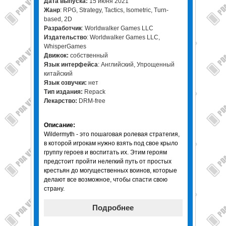
Дата выпуска:
15 июня 2021
Жанр
: RPG, Strategy, Tactics, Isometric, Turn-
based, 2D
Разработчик
: Worldwalker Games LLC
Издательство
: Worldwalker Games LLC,
WhisperGames
Движок:
собственный
Язык интерфейса
: Английский, Упрощенный
китайский
Язык озвучки:
нет
Тип издания:
Repack
Лекарство:
DRM-free
Описание:
Wildermyth - это пошаговая ролевая стратегия,
в которой игрокам нужно взять под свое крыло
группу героев и воспитать их. Этим героям
предстоит пройти нелегкий путь от простых
крестьян до могущественных воинов, которые
делают все возможное, чтобы спасти свою
страну.
Подробнее