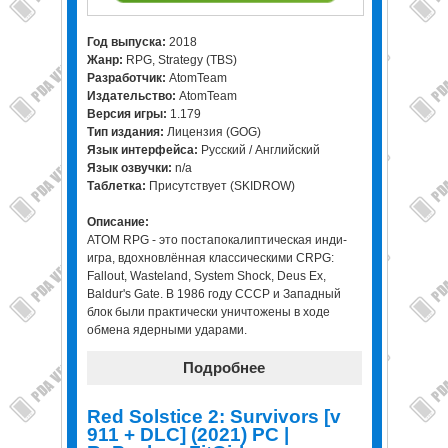
Год выпуска:
2018
Жанр:
RPG, Strategy (TBS)
Разработчик:
AtomTeam
Издательство:
AtomTeam
Версия игры:
1.179
Тип издания:
Лицензия (GOG)
Язык интерфейса:
Русский / Английский
Язык озвучки:
n/a
Таблетка:
Присутствует (SKIDROW)
Описание:
ATOM RPG - это постапокалиптическая инди-
игра, вдохновлённая классическими CRPG:
Fallout, Wasteland, System Shock, Deus Ex,
Baldur's Gate. В 1986 году СССР и Западный
блок были практически уничтожены в ходе
обмена ядерными ударами.
Подробнее
Red Solstice 2: Survivors [v
911 + DLC] (2021) PC |