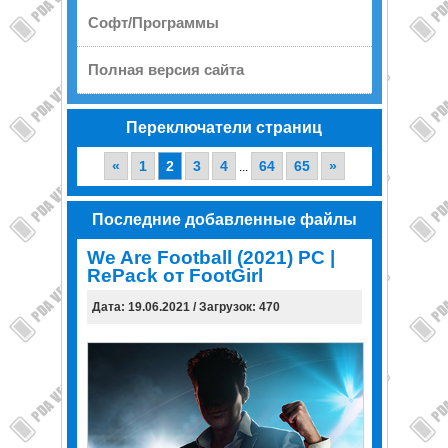
Софт/Программы
Полная версия сайта
Переключатели страниц
«
1
2
3
4
64
65
»
...
Последние добавленные файлы
We Are Football (2021) PC |
RePack от FootGirl
Дата: 19.06.2021 / Загрузок: 470