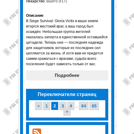
Лекарство
: Вшито (FLT)
Описание
:
В Siege Survival: Gloria Victis в ваши земли
вторгся жестокий враг, а ваш город был
осаждён. Небольшая группа жителей
оказалась заперта в единственной оставшейся
цитадели. Теперь они — последняя надежда
для защитников, которые из последних сил
цепляются за жизнь. И хотя вам не придется
самим сражаться с врагами, судьба всего
поселения будет зависеть только от вас.
Подробнее
Переключатели страниц
«
1
2
3
4
64
65
...
»