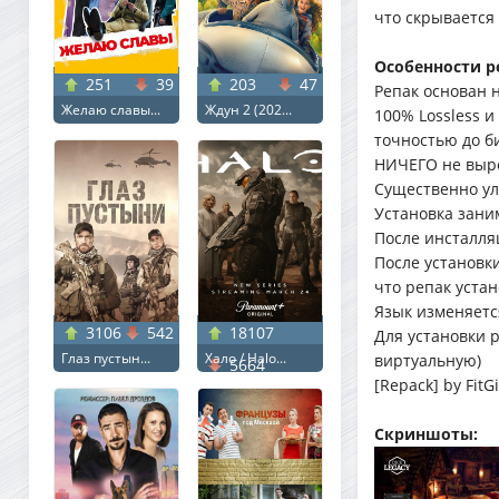
что скрывается 
Особенности р
251
39
203
47
Репак основан на
Желаю славы...
Ждун 2 (202...
100% Lossless 
точностью до б
НИЧЕГО не выр
Существенно улу
Установка зани
После инсталля
После установк
что репак уста
Язык изменяетс
3106
542
18107
Для установки 
Глаз пустын...
Хало / Halo...
виртуальную)
5664
[Repack] by FitGi
Скриншоты: