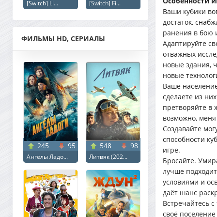
Особенности и
[Switch] Li...
[Switch] Fi...
Ваши кубики во
достаток, снабж
ранения в бою 
ФИЛЬМЫ HD, СЕРИАЛЫ
Адаптируйте св
отважных иссле
новые здания, 
новые технолог
Ваше население
сделаете из них
претворяйте в 
возможно, меня
Создавайте мог
способности ку
245
95
548
98
игре.
Ангелы Ладо...
Литвяк (202...
Бросайте. Умир
лучше подходит
условиями и осв
даёт шанс раск
Встречайтесь с
своё поселение 