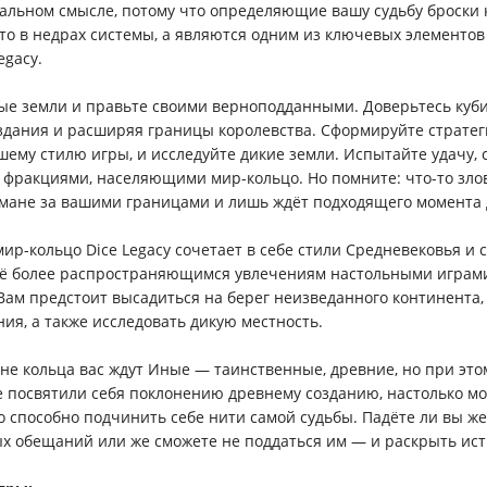
вальном смысле, потому что определяющие вашу судьбу броски 
-то в недрах системы, а являются одним из ключевых элементов
egacy.
ые земли и правьте своими верноподданными. Доверьтесь куби
 здания и расширяя границы королевства. Сформируйте стратег
ему стилю игры, и исследуйте дикие земли. Испытайте удачу, 
фракциями, населяющими мир-кольцо. Но помните: что-то зл
умане за вашими границами и лишь ждёт подходящего момента 
ир-кольцо Dice Legacy сочетает в себе стили Средневековья и 
сё более распространяющимся увлечениям настольными играми
ам предстоит высадиться на берег неизведанного континента, 
ия, а также исследовать дикую местность.
оне кольца вас ждут Иные — таинственные, древние, но при это
 посвятили себя поклонению древнему созданию, настолько м
но способно подчинить себе нити самой судьбы. Падёте ли вы ж
х обещаний или же сможете не поддаться им — и раскрыть ист