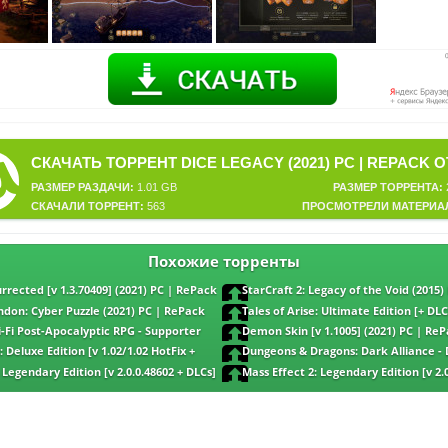
РАЗМЕР РАЗДАЧИ:
1.01 GB
РАЗМЕР ТОРРЕНТА:
СКАЧАЛИ ТОРРЕНТ:
563
ПРОСМОТРЕЛИ МАТЕРИА
Похожие торренты
urrected [v 1.3.70409] (2021) PC | RePack
StarCraft 2: Legacy of the Void (2015
FitGirl
don: Cyber Puzzle (2021) PC | RePack
Tales of Arise: Ultimate Edition [+ DLC
RePack от FitGirl
i-Fi Post-Apocalyptic RPG - Supporter
Demon Skin [v 1.1005] (2021) PC | ReP
0.906.0546 + DLCs] (2021) PC | RePack от
 Deluxe Edition [v 1.02/1.02 HotFix +
Dungeons & Dragons: Dark Alliance - 
1) PC | RePack от FitGirl
[v 1.15.63 + DLCs] (2021) PC | RePack от Fit
 Legendary Edition [v 2.0.0.48602 + DLCs]
Mass Effect 2: Legendary Edition [v 2.
от FitGirl
(2021) PC | RePack от FitGirl