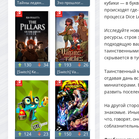
Тайны ледян...
Эхо прошлог...
кубики — в бук
происходят где
процесса Dice L
Исследуйте нов
ресурсы, строя
подходящую ваш
таинственными 
скрывается в т
130
34
193
26
Таинственный м
[Switch] Ke...
[Switch] Va...
отдавая дань в
миниатюрами. В
развить поселен
На другой стор
знакомые. Иные
что, говорят, о
соблазнительны
124
23
150
21