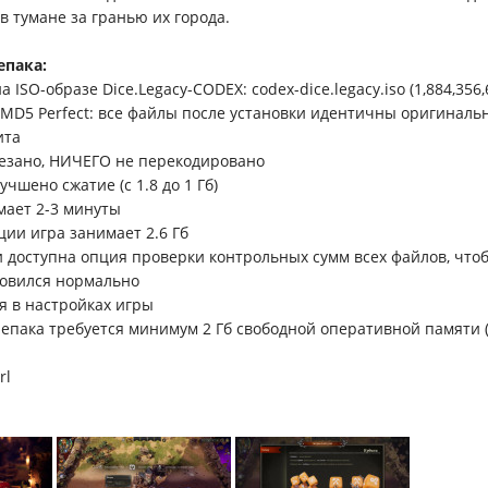
в тумане за гранью их города.
епака:
 ISO-образе Dice.Legacy-CODEX: codex-dice.legacy.iso (1,884,356,
и MD5 Perfect: все файлы после установки идентичны оригиналь
ита
езано, НИЧЕГО не перекодировано
чшено сжатие (с 1.8 до 1 Гб)
мает 2-3 минуты
ции игра занимает 2.6 Гб
и доступна опция проверки контрольных сумм всех файлов, чтоб
новился нормально
я в настройках игры
репака требуется минимум 2 Гб свободной оперативной памяти 
rl