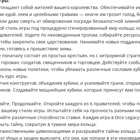
гры:
площают собой жителей вашего королевства. Обеспечивайте им
ая едой, элем и целебными травами — иначе им грозит голод, б
или даже смерть от обморожения посреди безжалостной зимней
ой стиль игры под процедурно сгенерированный мир-кольцо, к
дователей. Ходите по неизведанным тропам, собирайте ресурс
чтобы закрепить свое царствование. Нанимайте новых подданн
ии, готовясь к пришествию зимы.
 поначалу состоит из простых крестьян, но с хитроумной страт
 горожан, солдатов, священников и торговцев. Действуйте сооб
жизнь новые политики, чтобы ублажать различные сословия куб
ть курс игры.
учих конструктов, объединяя кубики, и усиливайте грани, откр
биков. Создавайте мощнейшие кубики, которые принесут вам п
айте. Продолжайте. Откройте каждого из 6 правителей, чтобы п
 вашему стилю игры. Испытайте себя на прочность разными 
ойте различные способности ставки. Каждая игра в Dice Legacy
рыть тайну, сокрытую в тумане мира-кольца.
 таинственными цивилизациями и раскрывайте тайны кольца.
от Иных и заодно выясните, кто они, как попали в эти неизвед