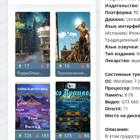
Издательство:
Платформа:
PC
Движок:
Unreal
Язык интерфей
(Испания), Япо
Традиционный 
Язык озвучки:
Тип издания:
R
Лекарство:
вши
17
7
10
8
PuppetShow:...
Приключения...
Системные тре
ОС:
Windows 7 (
Процессор:
Inte
Память:
8 Гб
Видео:
GTX 660 
DirectX:
11
Место на диске
Описание:
725
183
575
84
В этом градост