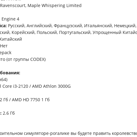
Ravenscourt, Maple Whispering Limited
 Engine 4
са:
Русский, Английский, Французский, Итальянский, Немецкий
нский, Корейский, Польский, Португальский, Упрощенный Китайс
Китайский
Нет
epack
то (от группы CODEX)
бования:
x64)
l Core i3-2120 / AMD Athlon 3000G
2 Гб / AMD HD 7750 1 Гб
:
2.6 Гб
роительном симуляторе-рогалике вы будете править королевств