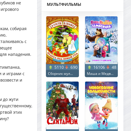
кубиков не
МУЛЬТФИЛЬМЫ
 игрового
кам, собирая
ию,
сталкиваясь с
овещее
для нападения.
5110
690
16106
48
стимпанка,
 и играми с
Сборник мул...
Маша и Медв...
возвести и
м до жути
огущественному,
ертвой этих
ину?