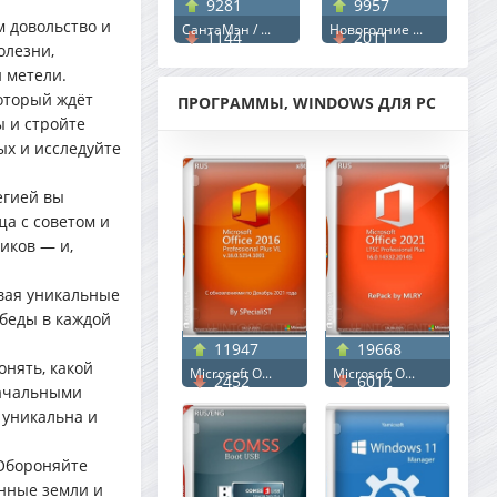
9281
9957
 довольство и
СантаМэн / ...
Новогодние ...
1144
2011
олезни,
 метели.
оторый ждёт
ПРОГРАММЫ, WINDOWS ДЛЯ PC
ы и стройте
ых и исследуйте
егией вы
ща с советом и
иков — и,
ывая уникальные
обеды в каждой
11947
19668
онять, какой
Microsoft O...
Microsoft O...
2452
6012
начальными
 уникальна и
 Обороняйте
анные земли и