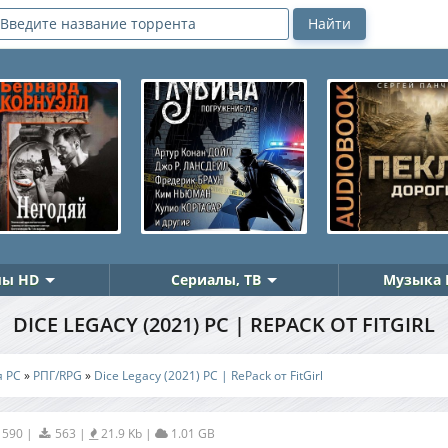
ы HD
Сериалы, ТВ
Музыка 
DICE LEGACY (2021) PC | REPACK ОТ FITGIRL
я PC
»
РПГ/RPG
»
Dice Legacy (2021) PC | RePack от FitGirl
1590
|
563
|
21.9 Kb
|
1.01 GB