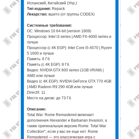
Испанский, Китайский (Упр.)
Тип издания:
Repack
Лекарство:
вшито (от группы CODEX)
Системные требования:
ОС: Windows 10 64-bit (version 1809)
Процессор: Intel i3 series | AMD FX-4000 series и
лучше
Процессор (с 4K EGP): Intel Core i5-4570 | Ryzen
5 1600 и лучше
Память: 6 Гб
Память (с 4K EGP): 8 Гб
Видео: NVIDIA GTX 600 series (1GB VRAM) |
AMD или лучше
Видео (с 4K EGP): NVIDIA GeForce GTX 770 4GB
| AMD Radeon R9 290 4GB или лучше
DirectX: 11
Место на диске: до 73 Гб
Описание:
Total War: Rome Remastered включает
дополнения Alexander и Barbarian Invasion, а
также оригинальную версию Rome: Total War
Collection*, если у вас ее еще нет. Rome
Remastered — это классическая игра с