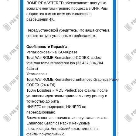
ROME REMASTERED обеспечивает доступ ко
всем элементам игрового процесса в UHF. Рим
откроется вам во всем великолепии в
разрешении 4K.
Перед установкой убедитесь, что ваша система
соответствует указанным требованиям.
Особенности Repack'a:
Репак основан на ISO-образе
Total.War.ROME.Remastered-CODEX: codex-
total.war.rome.remastered.iso (33,437,384,704
байта)
Установлен
Total.War.ROME.Remastered.Enhanced.Graphics.Pack-
CODEX (24.4 Гб)
100% Lossless и MD5 Perfect: все файлы после
установки идентичны оригинальному релизу с
точностью до бита
НИЧЕГО не вырезано, НИЧЕГО не
перекодировано
Возможность не скачивать и не устанавливать
Enhanced Graphics Pack и ненужные
локализации. Английский язык включен в
файлы по-умолчанию