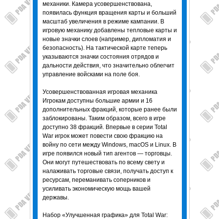
механики. Камера усовершенствована,
появилась функция вращения карты и больший
масштаб увеличения в режиме кампании. В
игровую механику добавлены тепловые карты и
новые значки слоев (например, дипломатия и
безопасность). На тактической карте теперь
указываются значки состояния отрядов и
дальности действия, что значительно облегчит
управление войсками на поле боя.
Усовершенствованная игровая механика
Игрокам доступны большие армии и 16
дополнительных фракций, которые ранее были
заблокированы. Таким образом, всего в игре
доступно 38 фракций. Впервые в серии Total
War игрок может повести свою фракцию на
войну по сети между Windows, macOS и Linux. В
игре появился новый тип агентов — торговцы.
Они могут путешествовать по всему свету и
налаживать торговые связи, получать доступ к
ресурсам, переманивать соперников и
усиливать экономическую мощь вашей
державы.
Набор «Улучшенная графика» для Total War: