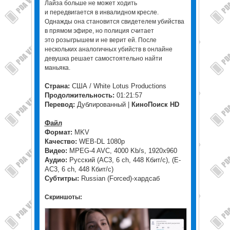
Лайза больше не может ходить
и передвигается в инвалидном кресле.
Однажды она становится свидетелем убийства
в прямом эфире, но полиция считает
это розыгрышем и не верит ей. После
нескольких аналогичных убийств в онлайне
девушка решает самостоятельно найти
маньяка.
Страна:
США / White Lotus Productions
Продолжительность:
01:21:57
Перевод:
Дублированный |
КиноПоиск HD
Файл
Формат:
MKV
Качество:
WEB-DL 1080p
Видео:
MPEG-4 AVC, 4000 Kb/s, 1920x960
Аудио:
Русский (AC3, 6 ch, 448 Кбит/с), (E-
AC3, 6 ch, 448 Кбит/с)
Субтитры:
Russian (Forced)-хардсаб
Скриншоты: