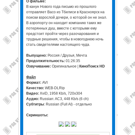
О фильме:
В канун Нового года письмо из прошлого
отправляет Васо из Тбилиси в Красноярск на
поиски взрослой дочери, о которой он не знал.
В аэропорту он находит компанию таких же
потерянных душ, вместе с которыми ему
предстоит пройти через разочарования и
трудные решения, чтобы в новогоднюю ночь
стать свидетелями настоящего чуда.
Выпущено:
Россия / Друзья, Мечта
Продолжительность:
01:26:35
Озвучивание:
Оригинальное |
КиноПоиск HD
Файл
Формат:
AVI
Качество:
WEB-DLRip
Видео:
XviD, 1958 Kb/s, 720x304
Аудио:
Russian: AC3, 448 Kb/s (6 ch)
Субтитры
: Russian (Full AI) - отдельно
Скриншоты: