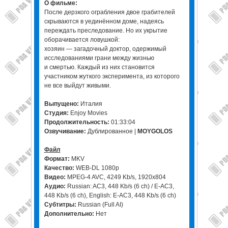
О фильме:
После дерзкого ограбления двое грабителей
скрываются в уединённом доме, надеясь
переждать преследование. Но их укрытие
оборачивается ловушкой:
хозяин — загадочный доктор, одержимый
исследованиями грани между жизнью
и смертью. Каждый из них становится
участником жуткого эксперимента, из которого
не все выйдут живыми.
Выпущено:
Италия
Студия:
Enjoy Movies
Продолжительность:
01:33:04
Озвучивание:
Дублированное |
MOYGOLOS
Файл
Формат:
MKV
Качество:
WEB-DL 1080p
Видео:
MPEG-4 AVC, 4249 Kb/s, 1920x804
Аудио:
Russian: AC3, 448 Kb/s (6 ch) / E-AC3,
448 Kb/s (6 ch), English: E-AC3, 448 Kb/s (6 ch)
Субтитры:
Russian (Full AI)
Дополнительно:
Нет