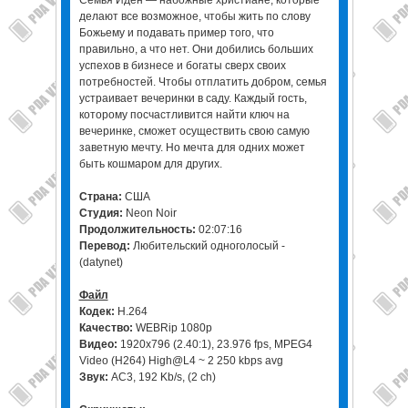
Семья Иден — набожные христиане, которые
делают все возможное, чтобы жить по слову
Божьему и подавать пример того, что
правильно, а что нет. Они добились больших
успехов в бизнесе и богаты сверх своих
потребностей. Чтобы отплатить добром, семья
устраивает вечеринки в саду. Каждый гость,
которому посчастливится найти ключ на
вечеринке, сможет осуществить свою самую
заветную мечту. Но мечта для одних может
быть кошмаром для других.
Страна:
США
Студия:
Neon Noir
Продолжительность:
02:07:16
Перевод:
Любительский одноголосый -
(datynet)
Файл
Кодек:
H.264
Качество:
WEBRip 1080p
Видео:
1920x796 (2.40:1), 23.976 fps, MPEG4
Video (H264) High@L4 ~ 2 250 kbps avg
Звук:
AC3, 192 Kb/s, (2 ch)