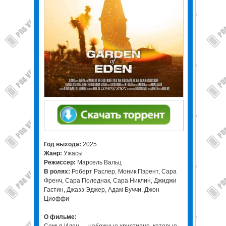
Год выхода:
2025
Жанр:
Ужасы
Режиссер:
Марсель Вальц
В ролях:
Роберт Раслер, Моник Пэрент, Сара
Френч, Сара Поледнак, Сара Никлин, Джиджи
Гастин, Джазз Эджер, Адам Буччи, Джон
Циоффи
О фильме: