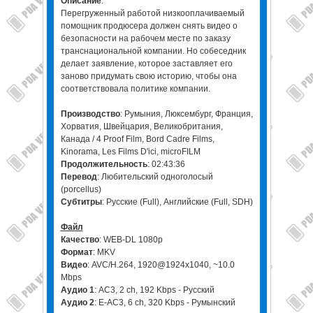
Описание
:
Перегруженный работой низкооплачиваемый
помощник продюсера должен снять видео о
безопасности на рабочем месте по заказу
транснациональной компании. Но собеседник
делает заявление, которое заставляет его
заново придумать свою историю, чтобы она
соответствовала политике компании.
Производство
: Румыния, Люксембург, Франция,
Хорватия, Швейцария, Великобритания,
Канада / 4 Proof Film, Bord Cadre Films,
Kinorama, Les Films D'ici, microFILM
Продолжительность
: 02:43:36
Перевод
: Любительский одноголосый
(porcellus)
Субтитры
: Русские (Full), Английские (Full, SDH)
Файл
Качество
: WEB-DL 1080p
Формат
: MKV
Видео
: AVC/H.264, 1920@1924x1040, ~10.0
Mbps
Аудио 1
: AC3, 2 ch, 192 Kbps - Русский
Аудио 2
: E-AC3, 6 ch, 320 Kbps - Румынский