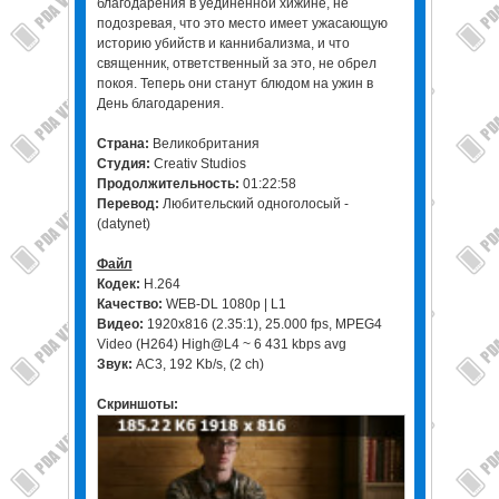
благодарения в уединенной хижине, не
подозревая, что это место имеет ужасающую
историю убийств и каннибализма, и что
священник, ответственный за это, не обрел
покоя. Теперь они станут блюдом на ужин в
День благодарения.
Страна:
Великобритания
Студия:
Creativ Studios
Продолжительность:
01:22:58
Перевод:
Любительский одноголосый -
(datynet)
Файл
Кодек:
H.264
Качество:
WEB-DL 1080p | L1
Видео:
1920x816 (2.35:1), 25.000 fps, MPEG4
Video (H264) High@L4 ~ 6 431 kbps avg
Звук:
AC3, 192 Kb/s, (2 ch)
Скриншоты: