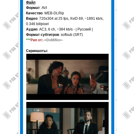
Файл
Формат
: AVI
Качество
: WEB-DLRip
Видео
: 720x304 at 25 fps, XviD 69, ~1891 kb/s,
0.346 bit/pixel
Аудио
: AC3, 6 ch, ~384 kb/s - | Русский |
Формат субтитров
: softsub (SRT)
***
Рип от:
-=DoMiNo=-
Скриншоты: