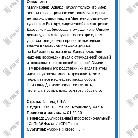
О фильме:
Миллиардер Эдвард Пауэлл только что умер,
оставив свое огромное состояние четверым
детям: холодной как лед Мие, неисправимому
тусовщику Виктору, лицемерной филантропке
Джессике и добросердечному Дэниэлу. Однако
деньги удастся получить только при одном
условии: они должны провести выходные
вместе в семейном пляжном домике
на Каймановых островах. Дэниэл счастлив
наконец воссоединиться с отчужденной семьей
и познакомить их со своей невестой Эмили.
Тем временем его родственники видят в этом
идеальную возможность прикончить его и
поделить все наследство между собой.
Наивному Дэниэлу предстоит узнать,
что значит семья, даже если это убьет его.
Страна:
Канада, США
Студия:
Darius Films Inc., Productivity Media
Продолжительность:
01:25:56
Перевод:
Дублированный (профессиональный)
| СиПиАй Филмз / «CPI Films»
Субтитры
: Русские (Forced, Full)