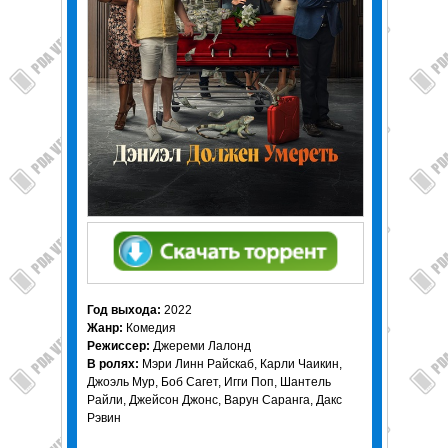
Год выхода:
2022
Жанр:
Комедия
Режиссер:
Джереми Лалонд
В ролях:
Мэри Линн Райскаб, Карли Чаикин,
Джоэль Мур, Боб Сагет, Игги Поп, Шантель
Райли, Джейсон Джонс, Варун Саранга, Дакс
Рэвин