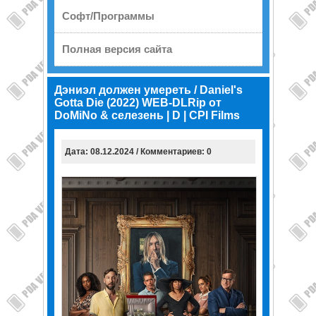
Софт/Программы
Полная версия сайта
Дэниэл должен умереть / Daniel's
Gotta Die (2022) WEB-DLRip от
DoMiNo & селезень | D | CPI Films
Дата: 08.12.2024 / Комментариев: 0