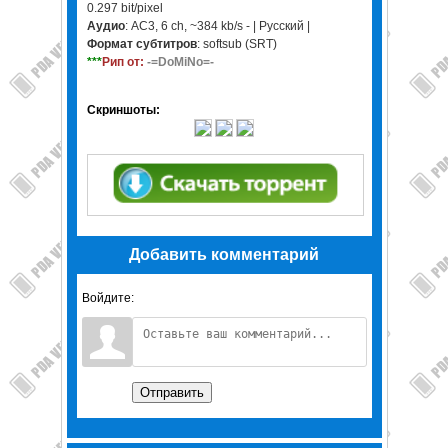
0.297 bit/pixel
Аудио
: AC3, 6 ch, ~384 kb/s - | Русский |
Формат субтитров
: softsub (SRT)
***
Рип от:
-=DoMiNo=-
Скриншоты:
Добавить комментарий
Войдите:
Отправить