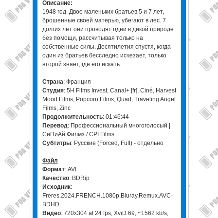
Описание:
1948 год. Двое маленьких братьев 5 и 7 лет,
брошенные своей матерью, убегают в лес. 7
долгих лет они проводят одни в дикой природе
без помощи, рассчитывая только на
собственные силы. Десятилетия спустя, когда
один из братьев бесследно исчезает, только
второй знает, где его искать.
Страна
: Франция
Студия
: 5H Films Invest, Canal+ [fr], Ciné, Harvest
Mood Films, Popcorn Films, Quad, Traveling Angel
Films, Zinc
Продолжительность
: 01:46:44
Перевод
: Профессиональный многоголосый |
СиПиАй Филмз / CPI Films
Субтитры
: Русские (Forced, Full) - отдельно
Файл
Формат
: AVI
Качество
: BDRip
Исходник
:
Freres.2024.FRENCH.1080p.Bluray.Remux.AVC-
BDHD
Видео
: 720x304 at 24 fps, XviD 69, ~1562 kb/s,