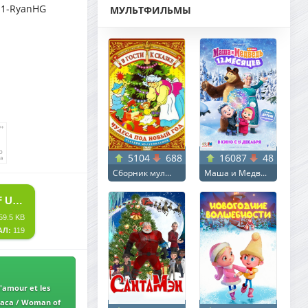
5.1-RyanHG
МУЛЬТФИЛЬМЫ
5104
688
16087
48
Сборник мул...
Маша и Медв...
СКАЧАТЬ ТОРРЕНТ ТОЛЬКО ТЫ И Я / JUST THE TWO OF US / L'AMOUR ET LES FORÊTS (2023) BDRIP ОТ DOMINO & СЕЛЕЗЕНЬ | D | CPI FILMS
59.5 KB
АЛ:
119
L'amour et les
аса / Woman of