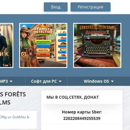
Вход
Регистрация
MP3
Софт для PC
Windows OS
ES FORÊTS
МЫ В СОЦ.СЕТЯХ, ДОНАТ
ILMS
Номер карты Sber:
 BDRip от DoMiNo &
2202208449255539