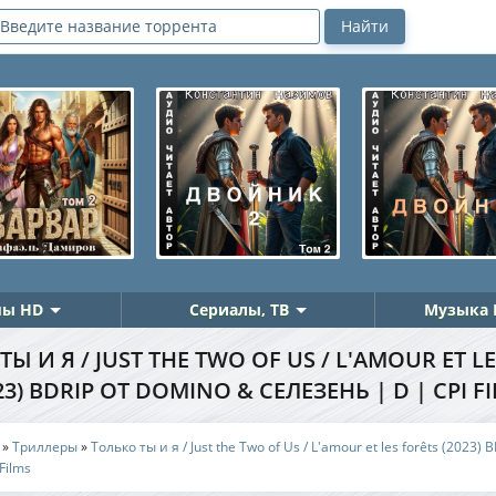
ы HD
Сериалы, ТВ
Музыка 
Ы И Я / JUST THE TWO OF US / L'AMOUR ET L
23) BDRIP ОТ DOMINO & СЕЛЕЗЕНЬ | D | CPI F
»
Триллеры
»
Только ты и я / Just the Two of Us / L'amour et les forêts (2023)
Films