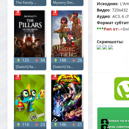
The Family ...
Mystery Det...
Исходник
: L'A
Видео
: 720x432 
Аудио
: AC3, 6 c
Формат субти
***
Рип от:
-=Do
Скриншоты:
125
34
188
26
[Switch] Ke...
[Switch] Va...
Только ты и я
116
23
146
21
forêts (2023) BDR
День схватки 