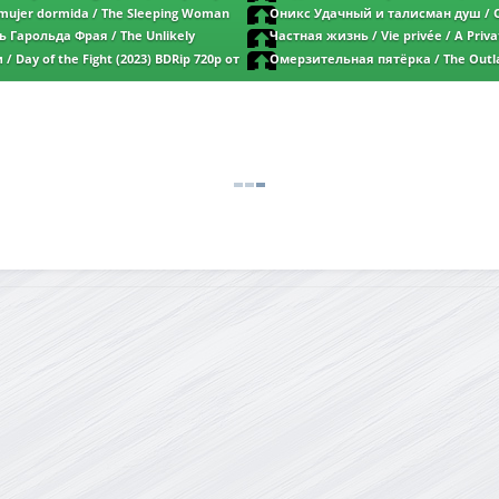
нь | P | ВПОДПОЛЬЕ
the Hour (2023) BDRip от DoMiNo & селез
mujer dormida / The Sleeping Woman
Оникс Удачный и талисман душ / 
oMiNo & селезень | D | CPI Films
Fortuitous and the Talisman of Souls (202
 Гарольда Фрая / The Unlikely
Частная жизнь / Vie privée / A Privat
DoMiNo & селезень | P2 | ViruseProject
ld Fry (2023) BDRip от DoMiNo &
BDRip от DoMiNo & селезень | D | CPI Fi
/ Day of the Fight (2023) BDRip 720p от
Омерзительная пятёрка / The Outla
aragraph Media
нь | D | ВПОДПОЛЬЕ
от DoMiNo & селезень | D