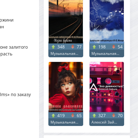
иржини
ан
348
77
198
54
фоне залитого
трасть
Музыкальная...
Музыкальная...
.
lms» по заказу
419
65
327
70
Музыкальная...
Алексей Зай...