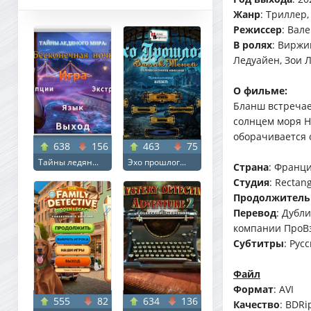
Жанр
: Триллер
Режиссер
: Вал
В ролях
: Виржи
Ледуайен, Зои 
О фильме:
Бланш встречае
солнцем моря Н
оборачивается 
638
156
463
75
Тайны ледян...
Эхо прошлог...
Страна
: Франц
Студия
: Rectan
Продолжитель
Перевод
: Дубл
компании ПроВ
Субтитры
: Русс
Файл
Формат
: AVI
555
82
634
136
Качество
: BDRi