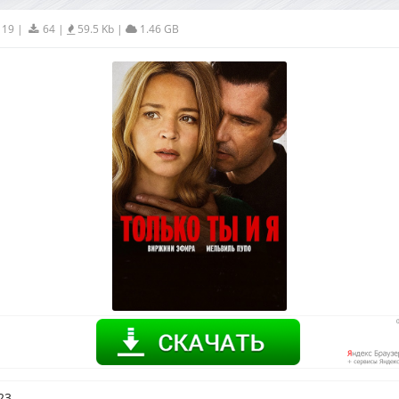
119
|
64
|
59.5 Kb
|
1.46 GB
23