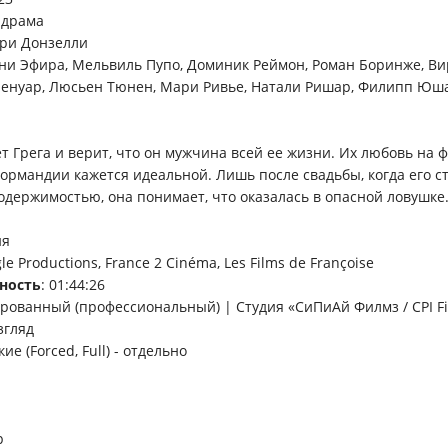
, драма
ери Донзелли
ни Эфира, Мельвиль Пупо, Доминик Реймон, Роман Боринже, В
Ленуар, Люсьен Тюнен, Мари Ривье, Натали Ришар, Филипп Юш
т Грега и верит, что он мужчина всей ее жизни. Их любовь на 
ормандии кажется идеальной. Лишь после свадьбы, когда его с
одержимостью, она понимает, что оказалась в опасной ловушке
ия
gle Productions, France 2 Cinéma, Les Films de Françoise
ность
: 01:44:26
ированный (профессиональный) | Студия «СиПиАй Филмз / CPI Fi
згляд
кие (Forced, Full) - отдельно
p