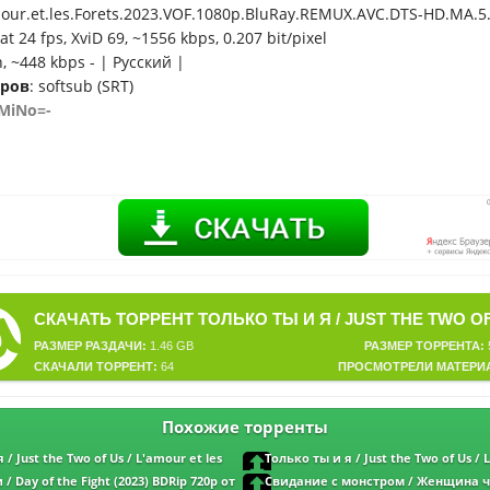
mour.et.les.Forets.2023.VOF.1080p.BluRay.REMUX.AVC.DTS-HD.MA.
at 24 fps, XviD 69, ~1556 kbps, 0.207 bit/pixel
h, ~448 kbps - | Русский |
тров
: softsub (SRT)
MiNo=-
РАЗМЕР РАЗДАЧИ:
1.46 GB
РАЗМЕР ТОРРЕНТА:
СКАЧАЛИ ТОРРЕНТ:
64
ПРОСМОТРЕЛИ МАТЕРИ
Похожие торренты
 / Just the Two of Us / L'amour et les
Только ты и я / Just the Two of Us / 
ip от MegaPeer | D
forêts (2023) WEB-DLRip от New-Team | D
/ Day of the Fight (2023) BDRip 720p от
Свидание с монстром / Женщина ч