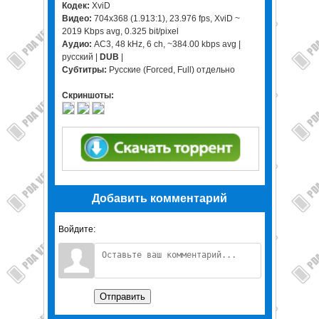
Кодек:
XviD
Видео:
704x368 (1.913:1), 23.976 fps, XviD ~
2019 Kbps avg, 0.325 bit/pixel
Аудио:
AC3, 48 kHz, 6 ch, ~384.00 kbps avg |
русский |
DUB
|
Субтитры:
Русские (Forced, Full) отдельно
Скриншоты:
Добавить комментарий
Войдите:
Отправить