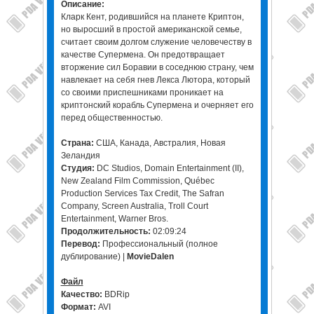
Описание:
Кларк Кент, родившийся на планете Криптон,
но выросший в простой американской семье,
считает своим долгом служение человечеству в
качестве Супермена. Он предотвращает
вторжение сил Боравии в соседнюю страну, чем
навлекает на себя гнев Лекса Лютора, который
со своими приспешниками проникает на
криптонский корабль Супермена и очерняет его
перед общественностью.
Страна:
США, Канада, Австралия, Новая
Зеландия
Студия:
DC Studios, Domain Entertainment (II),
New Zealand Film Commission, Québec
Production Services Tax Credit, The Safran
Company, Screen Australia, Troll Court
Entertainment, Warner Bros.
Продолжительность:
02:09:24
Перевод:
Профессиональный (полное
дублирование) |
MovieDalen
Файл
Качество:
BDRip
Формат:
AVI