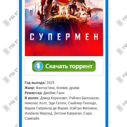
Год выхода:
2025
Жанр:
Фантастика, боевик, драма
Режиссер:
Джеймс Ганн
В ролях:
Дэвид Коренсвет, Рэйчел Броснахэн,
Николас Холт, Эди Гатеги, Скайлер Гизондо,
Мария Габриела де Фария, Нэйтан Филлион,
Изабела Мерсед, Энтони Кэрриган, Сара
Сампайо