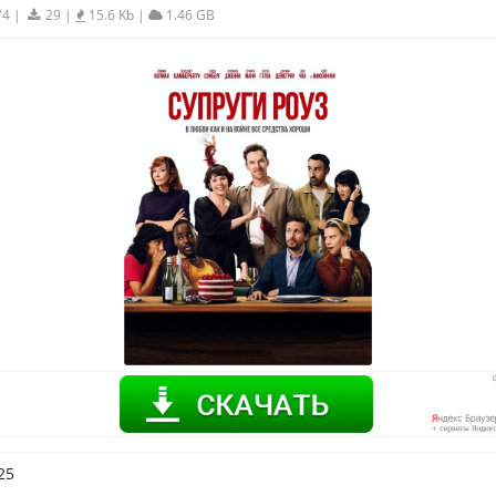
74
|
29
|
15.6 Kb
|
1.46 GB
25