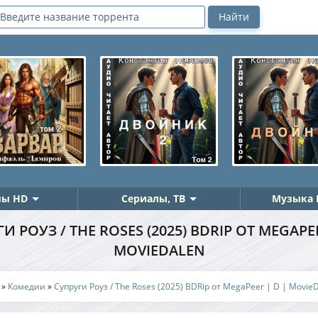
ы HD
Сериалы, ТВ
Музыка 
И РОУЗ / THE ROSES (2025) BDRIP ОТ MEGAPEE
MOVIEDALEN
»
Комедии
»
Супруги Роуз / The Roses (2025) BDRip от MegaPeer | D | Movie