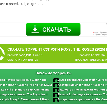
ие (Forced, Full) отдельно
РАЗМЕР РАЗДАЧИ:
1.46 GB
РАЗМЕР ТОРРЕНТА:
СКАЧАЛИ ТОРРЕНТ:
29
ПРОСМОТРЕЛИ МАТЕРИ
Похожие торренты
кая четвёрка: Первые шаги / The
28 лет спустя: Храм костей / 28 Year
rst Steps (2025) BDRip от MegaPeer | D |
Bone Temple (2026) BDRip от MegaPeer |
 и пепел / Avatar: Fire and Ash (2025)
Аватар: Пламя и пепел / Avatar: Fir
r | D | MovieDalen
BDRip от MegaPeer | D | MovieDalen
Le città di pianura / Last One for the
Сущность / The Thing with Feathers (
p от MegaPeer | P | Кинопоиск HD
MegaPeer | D | Lucky Production
следие Авиценны / The Physician II
Лекарь 2: Наследие Авиценны / The 
MegaPeer | D | Мосфильм-Мастер
(2025) BDRip от MegaPeer | D | Мосфил
 к убийству 2: Таинственный Нил /
Возвращение гремлинов / The Creep
assy (2025) BDRip от MegaPeer | D |
от MegaPeer | D | Кинопоиск HD | Пол