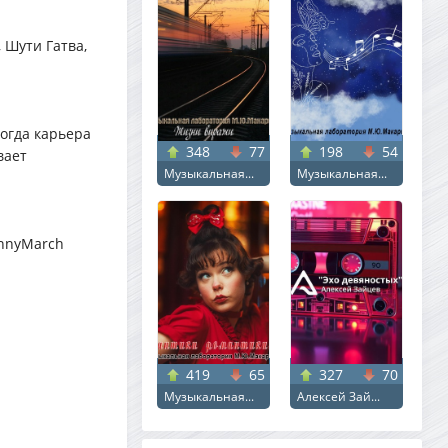
 Шути Гатва,
огда карьера
348
77
198
54
вает
Музыкальная...
Музыкальная...
SunnyMarch
419
65
327
70
Музыкальная...
Алексей Зай...