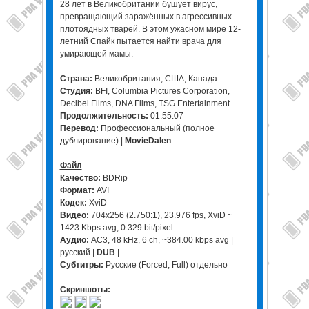
28 лет в Великобритании бушует вирус,
превращающий заражённых в агрессивных
плотоядных тварей. В этом ужасном мире 12-
летний Спайк пытается найти врача для
умирающей мамы.
Страна:
Великобритания, США, Канада
Студия:
BFI, Columbia Pictures Corporation,
Decibel Films, DNA Films, TSG Entertainment
Продолжительность:
01:55:07
Перевод:
Профессиональный (полное
дублирование) |
MovieDalen
Файл
Качество:
BDRip
Формат:
AVI
Кодек:
XviD
Видео:
704x256 (2.750:1), 23.976 fps, XviD ~
1423 Kbps avg, 0.329 bit/pixel
Аудио:
AC3, 48 kHz, 6 ch, ~384.00 kbps avg |
русский |
DUB
|
Субтитры:
Русские (Forced, Full) отдельно
Скриншоты: