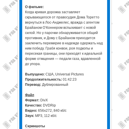
О фильме:
Когда кривая дорожка заставляет
скрывающегося от правосудия Дома Торетто
вернуться в Лос-Анджелес, вражда с агентом
Брайаном О’Коннером вспыхивает с новой
силой. Но у парочки обнаруживается общий
противник, и Дому с Брайаном приходится
заключить перемирие в надежде одержать над
ним победу. Грабя конвои, роя подкопы и
пересекая границы, они приходят к идеальной
форме отмщения — педали газа, вдавленной
до упора.
Выпущено:
США, Universal Pictures
Продолжительность:
01:42:23
Перевод:
Дублированный
Файл
Формат:
DivX
Качество:
DVDRip
Видео:
656x272, 840 кб/с
Звук:
MP3, 112 кб/с
Скриншоты