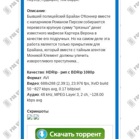
Описание
:
Бывший полицейский Брайан О'Коннер вместе
с напарником Романом Пирсом собираются
перевезти крупную сумму "грязных" денег
известного мафиози Картера Верона в
качестве его подручных. Но на самом деле эта
работа является только прикрытием для
Брайана, который вместе с тайным агентом
Моникой Клемент должны уличить
изворотливого преступника...
Качество
:
HDRip
-
рип с BDRip 1080p
Формат
: AVI
Видео
: 688x288 (2.39:1), 23.976 fps, XviD build
50 ~827 kbps avg, 0.17 bit/pixel
Аудио
: 48 kHz, MPEG Layer 3, 2 ch, ~128.00
kbps avg
Скриншоты