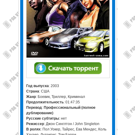
Год выпуска
: 2003
Страна
: США
Жанр
: Боевик, Триллер, Криминал
Продолжительность
: 01:47:35
Перевод
:
Профессиональный (полное
дублирование)
Русские субтитры
: нет
Режиссер
: Джон Синглтон / John Singleton
В ролях
: Пол Уокер, Тайрес, Ева Мендес, Коль
Хаузер, Лудакрис, Том Барри.