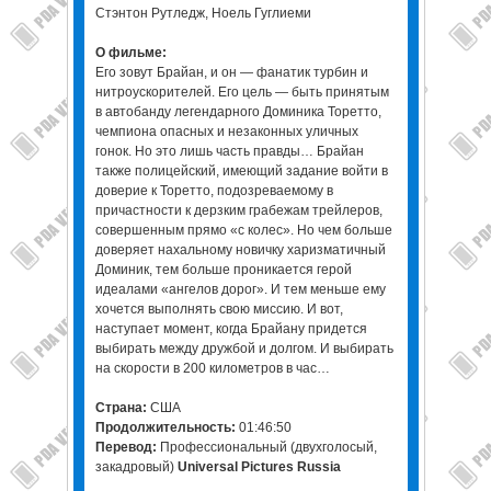
Стэнтон Рутледж, Ноель Гуглиеми
О фильме:
Его зовут Брайан, и он — фанатик турбин и
нитроускорителей. Его цель — быть принятым
в автобанду легендарного Доминика Торетто,
чемпиона опасных и незаконных уличных
гонок. Но это лишь часть правды… Брайан
также полицейский, имеющий задание войти в
доверие к Торетто, подозреваемому в
причастности к дерзким грабежам трейлеров,
совершенным прямо «с колес». Но чем больше
доверяет нахальному новичку харизматичный
Доминик, тем больше проникается герой
идеалами «ангелов дорог». И тем меньше ему
хочется выполнять свою миссию. И вот,
наступает момент, когда Брайану придется
выбирать между дружбой и долгом. И выбирать
на скорости в 200 километров в час…
Страна:
США
Продолжительность:
01:46:50
Перевод:
Профессиональный (двухголосый,
закадровый)
Universal Pictures Russia