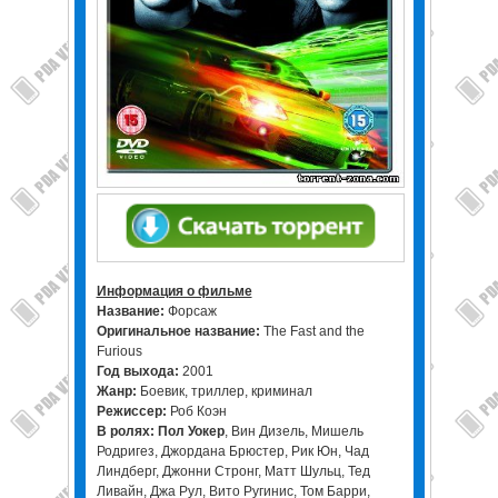
Информация о фильме
Название:
Форсаж
Оригинальное название:
The Fast and the
Furious
Год выхода:
2001
Жанр:
Боевик, триллер, криминал
Режиссер:
Роб Коэн
В ролях:
Пол Уокер
, Вин Дизель, Мишель
Родригез, Джордана Брюстер, Рик Юн, Чад
Линдберг, Джонни Стронг, Матт Шульц, Тед
Ливайн, Джа Рул, Вито Ругинис, Том Барри,