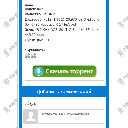
Файл
Кодек:
Xvid
Качество:
DVDRip
Видео:
704x512 (1.38:1), 23.976 fps, Xvid build
65 ~1481 kbps avg, 0.17 bit/pixel
Звук:
48.0 KHz, AC3, 3/2 (L,C,R,l,r) + LFE ch, ~
448.00 kbps
Субтитры:
нет
Скриншоты
Добавить комментарий
Войдите: