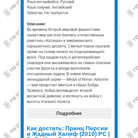
Язык интерфейса: Русский
Язык озвучки: Английский
Таблетка: Не требуется
Описание:
Во времена Второй мировой фашистские
захватчики как огня боялись отечественных
ракетниц «Катюша» и американского
парашютного десанта. Смелые парни прыгали
прямо на голову ничего не подозревающего
врага. Под градом пуль и артиллерийских
снарядов они высаживались на самые опасные
участки фронта и всегда выполняли
поставленную задачу. В новом эпизоде
легендарной серии — Medal of Honor: Airborne
— вам предстоит вжиться в образ Бойда
Трэверса, бойца восемьдесят второй
десантной дивизии, и взглянуть на войну с
высоты птичьего полета.
Подробнее
Как достать: Принц Персии
и Жадный Халиф (2010) PC |