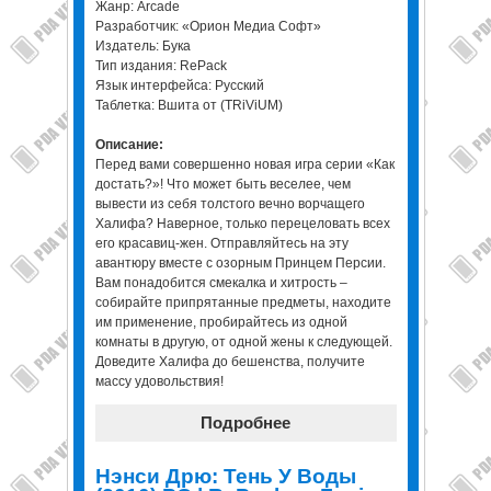
Жанр: Arcade
Разработчик: «Орион Медиа Софт»
Издатель: Бука
Тип издания: RePack
Язык интерфейса: Русский
Таблетка: Вшита от (TRiViUM)
Описание:
Перед вами совершенно новая игра серии «Как
достать?»! Что может быть веселее, чем
вывести из себя толстого вечно ворчащего
Халифа? Наверное, только перецеловать всех
его красавиц-жен. Отправляйтесь на эту
авантюру вместе с озорным Принцем Персии.
Вам понадобится смекалка и хитрость –
собирайте припрятанные предметы, находите
им применение, пробирайтесь из одной
комнаты в другую, от одной жены к следующей.
Доведите Халифа до бешенства, получите
массу удовольствия!
Подробнее
Нэнси Дрю: Тень У Воды