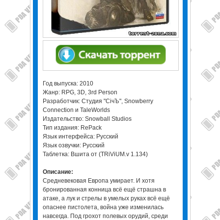
Год выпуска: 2010
Жанр: RPG, 3D, 3rd Person
Разработчик: Студия "СiчЪ", Snowberry
Connection и TaleWorlds
Издательство: Snowball Studios
Тип издания: RePack
Язык интерфейса: Русский
Язык озвучки: Русский
Таблетка: Вшита от (TRiViUM.v 1.134)
Описание:
Средневековая Европа умирает. И хотя
бронированная конница всё ещё страшна в
атаке, а лук и стрелы в умелых руках всё ещё
опаснее пистолета, война уже изменилась
навсегда. Под грохот полевых орудий, среди