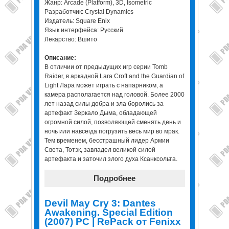
Жанр: Arcade (Platform), 3D, Isometric
Разработчик: Crystal Dynamics
Издатель: Square Enix
Язык интерфейса: Русский
Лекарство: Вшито
Описание:
В отличии от предыдущих игр серии Tomb
Raider, в аркадной Lara Croft and the Guardian of
Light Лара может играть с напарником, а
камера располагается над головой. Более 2000
лет назад силы добра и зла боролись за
артефакт Зеркало Дыма, обладающей
огромной силой, позволяющей сменять день и
ночь или навсегда погрузить весь мир во мрак.
Тем временем, бесстрашный лидер Армии
Света, Тотэк, завладел великой силой
артефакта и заточил злого духа Ксанксольта.
Подробнее
Devil May Cry 3: Dantes
Awakening. Special Edition
(2007) PC | RePack от Fenixx