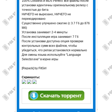
100% Lossless и MD5 Perfect: все файлы после
установки идентичны оригинальному релизу с
точностью до бита
НИЧЕГО не вырезано, НИЧЕГО не
перекодировано
Существенно улучшено сжатие (с 3.7 Гб до 876
Мб)
Установка занимает 2-4 минуты
После инсталляции игра занимает 7 Гб
После установки доступна опция проверки
контрольных сумм всех файлов, чтобы
убедиться, что репак установился нормально
Для смены языка используйте "Language
Selector.exe" в корне игры
[Repack] by FitGirl
Скриншоты: