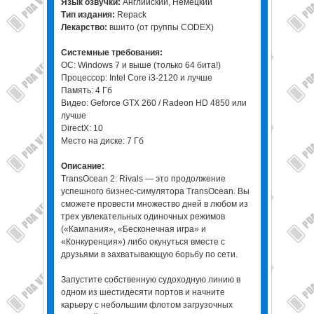
Язык озвучки:
Английский, Немецкий
Тип издания:
Repack
Лекарство:
вшито (от группы CODEX)
Системные требования:
ОС: Windows 7 и выше (только 64 бита!)
Процессор: Intel Core i3-2120 и лучше
Память: 4 Гб
Видео: Geforce GTX 260 / Radeon HD 4850 или
лучше
DirectX: 10
Место на диске: 7 Гб
Описание:
TransOcean 2: Rivals — это продолжение
успешного бизнес-симулятора TransOcean. Вы
сможете провести множество дней в любом из
трех увлекательных одиночных режимов
(«Кампания», «Бесконечная игра» и
«Конкуренция») либо окунуться вместе с
друзьями в захватывающую борьбу по сети.
Запустите собственную судоходную линию в
одном из шестидесяти портов и начните
карьеру с небольшим флотом загрузочных