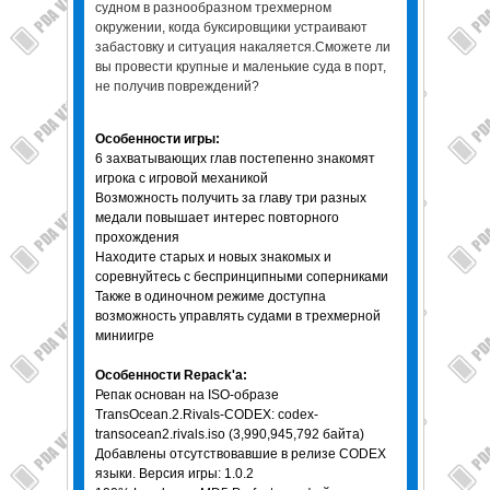
судном в разнообразном трехмерном
окружении, когда буксировщики устраивают
забастовку и ситуация накаляется.Сможете ли
вы провести крупные и маленькие суда в порт,
не получив повреждений?
Особенности игры:
6 захватывающих глав постепенно знакомят
игрока с игровой механикой
Возможность получить за главу три разных
медали повышает интерес повторного
прохождения
Находите старых и новых знакомых и
соревнуйтесь с беспринципными соперниками
Также в одиночном режиме доступна
возможность управлять судами в трехмерной
миниигре
Особенности Repack'a:
Репак основан на ISO-образе
TransOcean.2.Rivals-CODEX: codex-
transocean2.rivals.iso (3,990,945,792 байта)
Добавлены отсутствовавшие в релизе CODEX
языки. Версия игры: 1.0.2