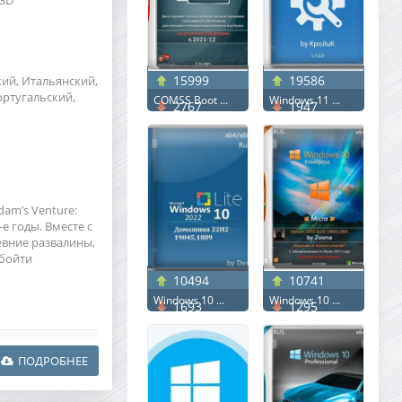
 3D
15999
19586
кий, Итальянский,
ортугальский,
COMSS Boot ...
Windows 11 ...
2767
1947
am’s Venture:
е годы. Вместе с
евние развалины,
обойти
10494
10741
Windows 10 ...
Windows 10 ...
1693
1295
ПОДРОБНЕЕ