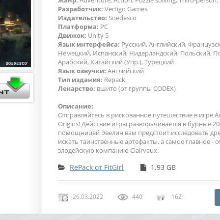
Жанр:
Adventure, Action, Puzzle solving, Third-person,
Разработчик:
Vertigo Games
Издательство:
Soedesco
Платформа:
PC
Движок:
Unity 5
Язык интерфейса:
Русский, Английский, Французс
Немецкий, Испанский, Нидерландский, Польский, П
Арабский, Китайский (Упр.), Турецкий
Язык озвучки:
Английский
Тип издания:
Repack
Лекарство:
вшито (от группы CODEX)
Описание:
Отправляйтесь в рискованное путешествие в игре Ad
Origins! Действие игры разворачивается в бурные 20-
помощницей Эвелин вам предстоит исследовать др
искать таинственные артефакты, а самое главное - 
злодейскую компанию Clairvaux.
RePack от FitGirl
1.93 GB
26.03.2022
440
162