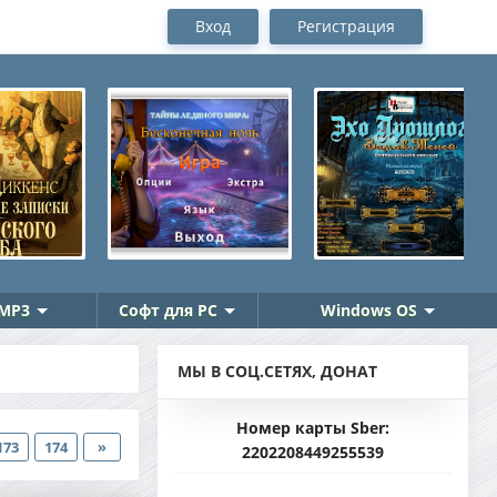
Вход
Регистрация
MP3
Софт для PC
Windows OS
МЫ В СОЦ.СЕТЯХ, ДОНАТ
Номер карты Sber:
173
174
»
2202208449255539