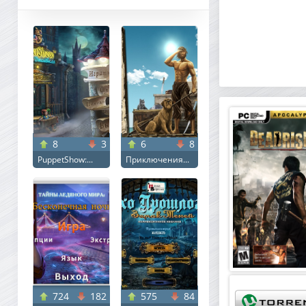
8
3
6
8
PuppetShow:...
Приключения...
724
182
575
84