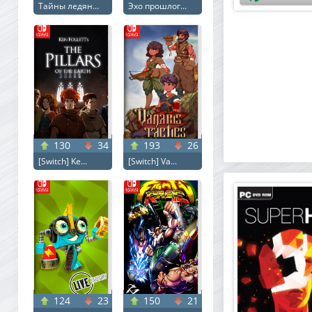
Тайны ледян...
Эхо прошлог...
130
34
193
26
[Switch] Ke...
[Switch] Va...
124
23
150
21