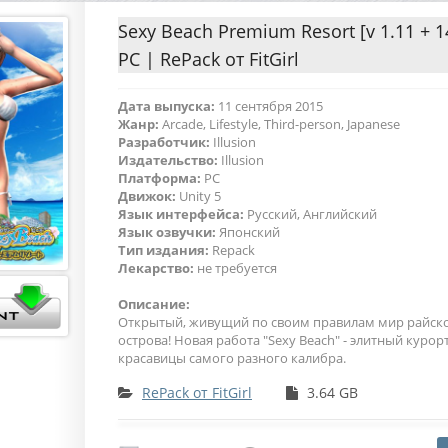
Sexy Beach Premium Resort [v 1.11 + 1
PC | RePack от FitGirl
Дата выпуска:
11 сентября 2015
Жанр:
Arcade, Lifestyle, Third-person, Japanese
Разработчик:
Illusion
Издательство:
Illusion
Платформа:
PC
Движок:
Unity 5
Язык интерфейса:
Русский, Английский
Язык озвучки:
Японский
Тип издания:
Repack
Лекарство:
не требуется
Описание:
Открытый, живущий по своим правилам мир райск
острова! Новая работа "Sexy Beach" - элитный курорт
красавицы самого разного калибра.
RePack от FitGirl
3.64 GB