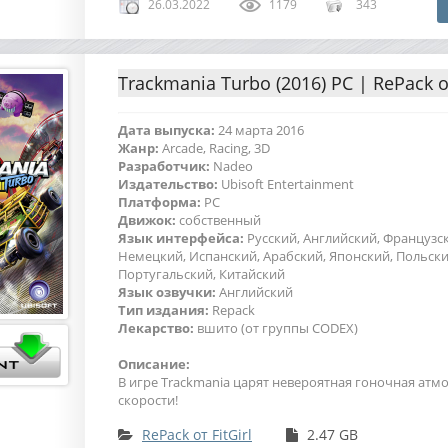
26.03.2022
1179
343
Trackmania Turbo (2016) PC | RePack от
Дата выпуска:
24 марта 2016
Жанр:
Arcade, Racing, 3D
Разработчик:
Nadeo
Издательство:
Ubisoft Entertainment
Платформа:
PC
Движок:
собственный
Язык интерфейса:
Русский, Английский, Французс
Немецкий, Испанский, Арабский, Японский, Польски
Португальский, Китайский
Язык озвучки:
Английский
Тип издания:
Repack
Лекарство:
вшито (от группы CODEX)
Описание:
В игре Trackmania царят невероятная гоночная атм
скорости!
RePack от FitGirl
2.47 GB