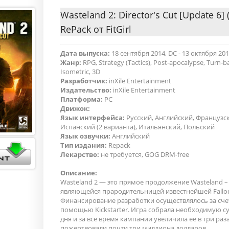
Wasteland 2: Director's Cut [Update 6] 
RePack от FitGirl
Дата выпуска:
18 сентября 2014, DC - 13 октября 20
Жанр:
RPG, Strategy (Tactics), Post-apocalypse, Turn-b
Isometric, 3D
Разработчик:
inXile Entertainment
Издательство:
inXile Entertainment
Платформа:
PC
Движок:
Язык интерфейса:
Русский, Английский, Французс
Испанский (2 варианта), Итальянский, Польский
Язык озвучки:
Английский
Тип издания:
Repack
Лекарство:
не требуется, GOG DRM-free
Описание:
Wasteland 2 — это прямое продолжение Wasteland – 
являющейся прародительницей известнейшей Fallou
Финансирование разработки осуществлялось за сче
помощью Kickstarter. Игра собрала необходимую су
дня и за все время кампании увеличила ее в три раз
пожертвовали почти три миллиона долларов.