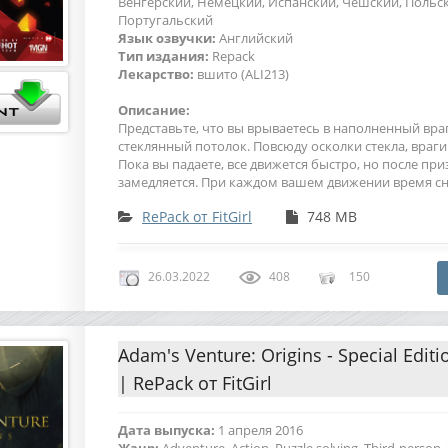
Венгерский, Немецкий, Испанский, Чешский, Польс
Португальский
Язык озвучки:
Английский
Тип издания:
Repack
Лекарство:
вшито (ALI213)
Описание:
Представьте, что вы врываетесь в наполненный врага
стеклянный потолок. Повсюду осколки стекла, враги 
Пока вы падаете, все движется быстро, но после пр
замедляется. При каждом вашем движении время сн
RePack от FitGirl
748 MB
26.03.2022
408
150
Adam's Venture: Origins - Special Editi
| RePack от FitGirl
Дата выпуска:
1 апреля 2016