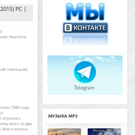
(2015) PC |
15
ased, Real-time,
кий, Немецкий,
игры 1988 года,
t.
МУЗЫКА MP3
т игроков с
мму всего за два
а. Всего игроки