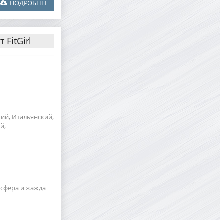
ПОДРОБНЕЕ
 FitGirl
кий, Итальянский,
й,
осфера и жажда