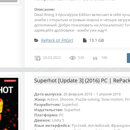
Описание:
Dead Rising 3 Apocalypse Edition включает в себя лу
зомби с открытым игровым миром и четыре загру
дополнений. Добро пожаловать на Апокалипсис! То
заряжайте дробовики - зомби уже ждут!
RePack от FitGirl
13.1 GB
26.03.2022
530
186
Superhot [Update 3] (2016) PC | RePack 
Дата выпуска:
26 февраля 2016 ~ 1 апреля 2016
Жанр:
Action, Shooter, Puzzle solving, Slow motion, Fi
Разработчик:
Superhot
Издательство:
Superhot
Платформа:
PC
Движок:
Unity 5
Язык интерфейса:
Русский, Английский, Французс