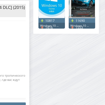
4 DLC] (2015)
10817
11690
Windows 10 ...
Windows 10 ...
1416
1553
ого тропического
, где вас ждут