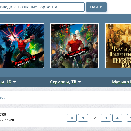
ы HD
Сериалы, ТВ
Музыка 
ack
739
«
1
2
3
4
...
ов
:
11-20