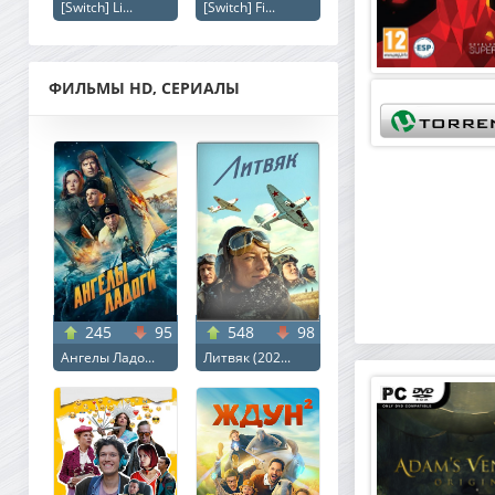
[Switch] Li...
[Switch] Fi...
ФИЛЬМЫ HD, СЕРИАЛЫ
245
95
548
98
Ангелы Ладо...
Литвяк (202...