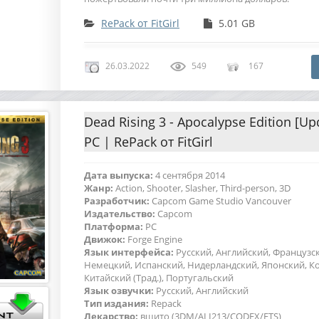
RePack от FitGirl
5.01 GB
26.03.2022
549
167
Dead Rising 3 - Apocalypse Edition [Upd
PC | RePack от FitGirl
Дата выпуска:
4 сентября 2014
Жанр:
Action, Shooter, Slasher, Third-person, 3D
Разработчик:
Capcom Game Studio Vancouver
Издательство:
Capcom
Платформа:
PC
Движок:
Forge Engine
Язык интерфейса:
Русский, Английский, Французс
Немецкий, Испанский, Нидерландский, Японский, К
Китайский (Трад.), Португальский
Язык озвучки:
Русский, Английский
Тип издания:
Repack
Лекарство:
вшито (3DM/ALI213/CODEX/FTS)