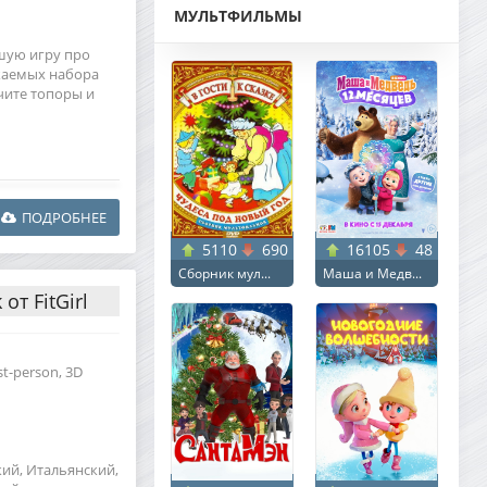
МУЛЬТФИЛЬМЫ
чшую игру про
жаемых набора
чите топоры и
ПОДРОБНЕЕ
5110
690
16105
48
Сборник мул...
Маша и Медв...
от FitGirl
rst-person, 3D
кий, Итальянский,