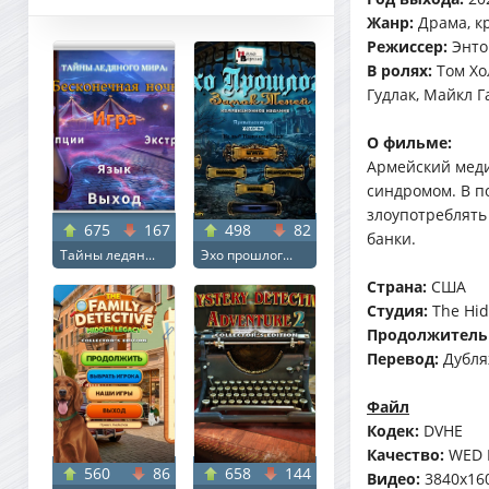
Жанр:
Драма, к
Режиссер:
Энто
В ролях:
Том Хо
Гудлак, Майкл Г
О фильме:
Армейский меди
синдромом. В п
злоупотреблять
675
167
498
82
банки.
Тайны ледян...
Эхо прошлог...
Страна:
США
Студия:
The Hid
Продолжитель
Перевод:
Дубл
Файл
Кодек:
DVHE
Качество:
WED 
560
86
658
144
Видео:
3840x160