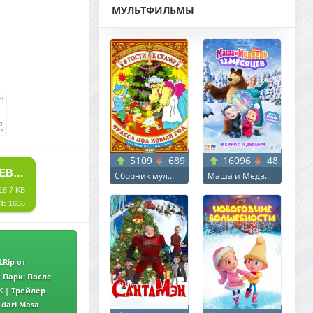
МУЛЬТФИЛЬМЫ
5109
689
16096
48
СКАЧАТЬ ТОРРЕНТ ПО НАКЛОННОЙ / CHERRY (2021) WEB - DL 2160P | 4K | DOLBY VISION | ТРЕЙЛЕР
Сборник мул...
Маша и Медв...
18.7 KB
Л:
1636
LRip от
 Парк: После
 WEBRip-HEVC
4K | Трейлер
 dari Masa