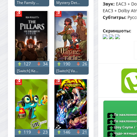
The Family ...
Mystery Det...
Звук:
EAC3 + Do
EAC3 + Dolby A
Субтитры:
Русс
Скриншоты:
127
34
190
26
[Switch] Ke...
[Switch] Va...
По наклонной
ExKinoRay | D
По наклонной
MegaPeer | Пифа
Шоу Снупи / 
119
23
146
21
2160p | 4K | HDR |
Чудо-женщина