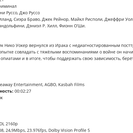
риминал
ни Руссо, Джо Руссо
лланд, Сиэра Браво, Джек Рейнор, Майкл Рисполи, Джеффри Уол
андольфини, Дэниэл Р. Хилл, Фионн О’Ши.
к Нико Уокер вернулся из Ирака с недиагностированным пост
опытке совладать с тяжёлыми воспоминаниями о войне он нач
 опиатами и в итоге, чтобы поддержать свою зависимость, берё
eaway Entertainment, AGBO, Kasbah Films
ность:
00:02:27
яж
DL 2160p
8, 24,9Mbps, 23.976fps, Dolby Vision Profile 5