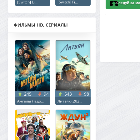
[Switch] Li...
[Switch] Fi...
WEBRip 2160p | 4
Следуй за мои
Voice (2025) UHD 
Синема УС
ФИЛЬМЫ HD, СЕРИАЛЫ
245
94
543
98
Ангелы Ладо...
Литвяк (202...