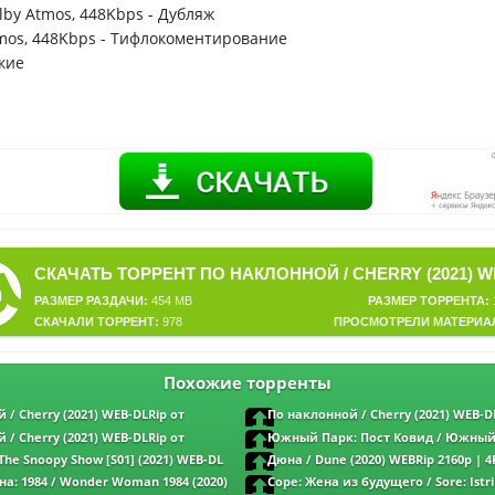
lby Atmos, 448Kbps - Дубляж
tmos, 448Kbps - Тифлокоментирование
кие
РАЗМЕР РАЗДАЧИ:
454 MB
РАЗМЕР ТОРРЕНТА:
СКАЧАЛИ ТОРРЕНТ:
978
ПРОСМОТРЕЛИ МАТЕРИА
Похожие торренты
 / Cherry (2021) WEB-DLRip от
По наклонной / Cherry (2021) WEB-D
MegaPeer | Пифагор
 / Cherry (2021) WEB-DLRip от
Южный Парк: Пост Ковид / Южный
гор
COVID’а / South Park: Post COVID (2021)
The Snoopy Show [S01] (2021) WEB-DL
Дюна / Dune (2020) WEBRip 2160p | 
2160p | 4K | SDR | HDRezka Studio
 D
: 1984 / Wonder Woman 1984 (2020)
Соре: Жена из будущего / Sore: Istri