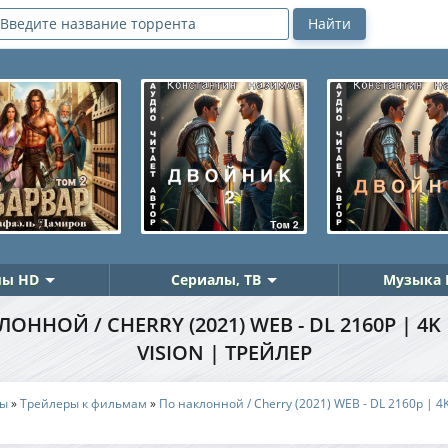
ы HD
Сериалы, ТВ
Музыка 
ОННОЙ / CHERRY (2021) WEB - DL 2160P | 4K
VISION | ТРЕЙЛЕР
ры
»
Трейлеры к фильмам
»
По наклонной / Cherry (2021) WEB - DL 2160p | 4K 