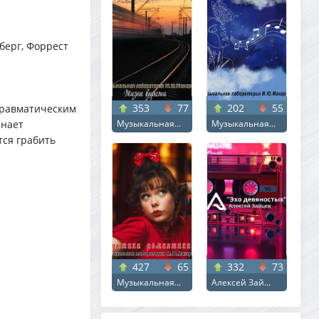
берг, Форрест
353
77
202
55
травматическим
инает
Музыкальная...
Музыкальная...
тся грабить
427
65
332
73
Музыкальная...
Алексей Зай...