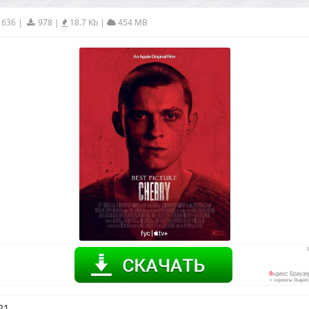
1636
|
978
|
18.7 Kb
|
454 MB
21