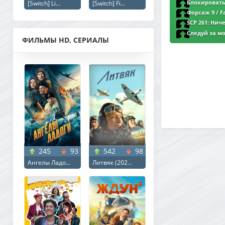
WEBRip 2160p | 4
Блокировать 
[Switch] Li...
[Switch] Fi...
WEBRip 2160p | L2 
Форсаж 9 / Fa
Трейлер №1
SCP 261: Ниче
2160p | 4K | L2
Следуй за мои
ФИЛЬМЫ HD, СЕРИАЛЫ
Voice (2025) UHD 
Синема УС
245
93
542
98
Ангелы Ладо...
Литвяк (202...