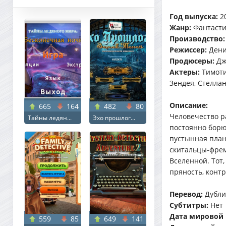
Год выпуска:
2
Жанр:
Фантасти
Производство:
Режиссер:
Дени
Продюсеры:
Джо
Актеры:
Тимоти
Зендея, Стелла
Описание:
665
164
482
80
Человечество р
Тайны ледян...
Эхо прошлог...
постоянно борю
пустынная план
скитальцы-фрем
Вселенной. Тот,
пряность, конт
Перевод:
Дубли
Субтитры:
Нет
Дата мировой
559
85
649
141