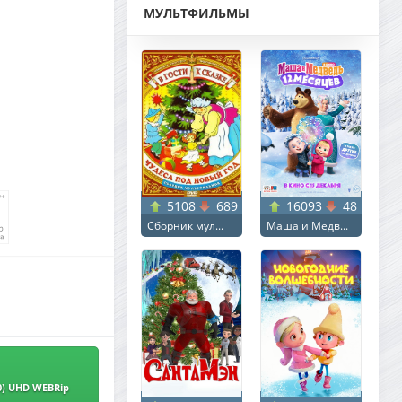
МУЛЬТФИЛЬМЫ
5108
689
16093
48
Сборник мул...
Маша и Медв...
20) UHD WEBRip