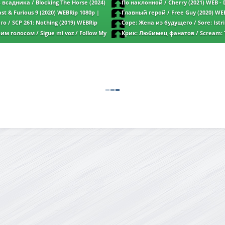
K | Трейлер №2
2160p | 4K | D | ТО Дубляжная
всадника / Blocking The Horse (2024)
По наклонной / Cherry (2021) WEB - D
| 4K | SDR
Dolby Vision | Трейлер
st & Furious 9 (2020) WEBRip 1080p |
Главный герой / Free Guy (2020) WEB
Трейлер
го / SCP 261: Nothing (2019) WEBRip
Соре: Жена из будущего / Sore: Istri
Depan / Sore: A Wife from the Future (2
м голосом / Sigue mi voz / Follow My
Крик: Любимец фанатов / Scream: 
HEVC 2160p | 4K | SDR | L
WEB-DL-HEVC 2160p | 4K | SDR | L |
Favorite (2024) WEBRip 2160p | L1