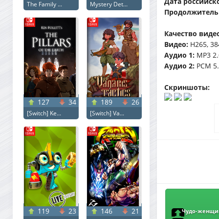
Дата российск
The Family ...
Mystery Det...
Продолжитель
Качество видео
Видео:
H265, 38
Аудио 1:
MP3 2.
Аудио 2:
PCM 5.
Скриншоты:
127
34
189
26
[Switch] Ke...
[Switch] Va...
119
23
146
21
Чудо-женщина