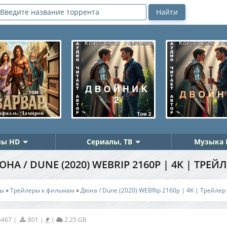
ы HD
Сериалы, ТВ
Музыка 
НА / DUNE (2020) WEBRIP 2160P | 4K | ТРЕЙ
ры
»
Трейлеры к фильмам
»
Дюна / Dune (2020) WEBRip 2160p | 4K | Трейлер
5467
|
801
|
|
2.25 GB