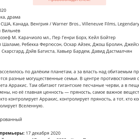
020
ка, драма
США, Канада, Венгрия / Warner Bros., Villeneuve Films, Legendary
 Вильнёв
зеф М. Карачиоло мл., Пер Генри Борх, Кейл Бойтер
 Шаламе, Ребекка Фергюсон, Оскар Айзек, Джош Бролин, Джейс
н Скарсгард, Дэйв Батиста, Хавьер Бардем, Давид Дастмалчян
асселилось по далёким планетам, а за власть над обитаемым п
тся разные могущественные семьи. В центре противостояния 
ета Арракис. Там обитают гигантские песчаные черви, а в пещ
ены, но её главная ценность — пряность, самое важное вещест
 кто контролирует Арракис, контролирует пряность, а тот, кто к
ролирует Вселенную.
рованный
 премьеры:
17 декабря 2020