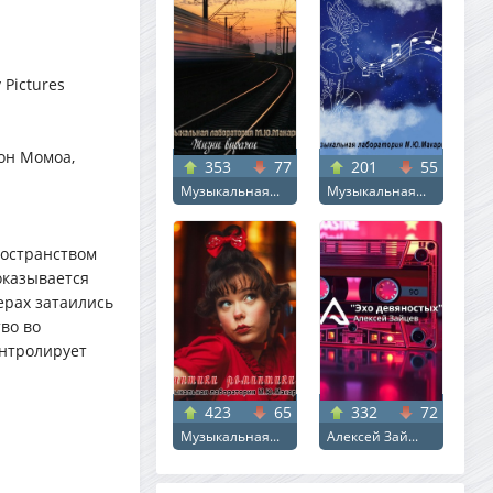
 Pictures
он Момоа,
353
77
201
55
Музыкальная...
Музыкальная...
ространством
оказывается
ерах затаились
во во
онтролирует
423
65
332
72
Музыкальная...
Алексей Зай...