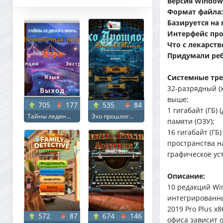
Версия Window
Формат файла:
Базируется на
Интерфейс пр
Что с лекарств
Придумали реб
Системные тре
32-разрядный (x
выше;
705
177
535
84
1 гигабайт (ГБ)
Тайны ледян...
Эхо прошлог...
памяти (ОЗУ);
16 гигабайт (ГБ
пространства н
графическое ус
Описание:
10 редакций Wi
интегрированны
2019 Pro Plus x
572
87
674
146
офиса зависит 