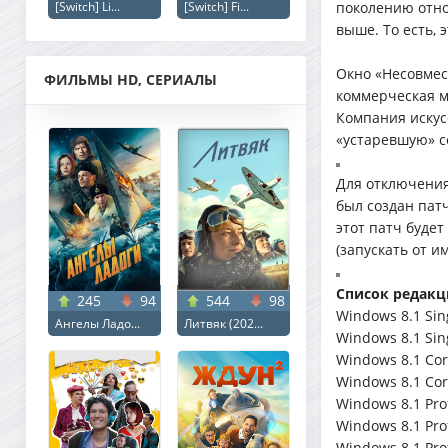
[Switch] Li...
[Switch] Fi...
поколению относ
выше. То есть, 
Окно «Несовмес
ФИЛЬМЫ HD, СЕРИАЛЫ
коммерческая м
Компания искус
«устаревшую» с
Для отключения
был создан патч
этот патч буде
(запускать от и
Список редакц
245
94
544
98
Windows 8.1 Sing
Ангелы Ладо...
Литвяк (202...
Windows 8.1 Sing
Windows 8.1 Core
Windows 8.1 Core
Windows 8.1 Prof
Windows 8.1 Prof
Windows 8.1 Prof