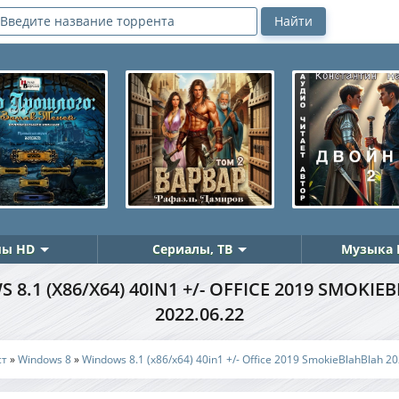
ы HD
Сериалы, ТВ
Музыка 
8.1 (X86/X64) 40IN1 +/- OFFICE 2019 SMOKI
2022.06.22
ст
»
Windows 8
»
Windows 8.1 (x86/x64) 40in1 +/- Office 2019 SmokieBlahBlah 2