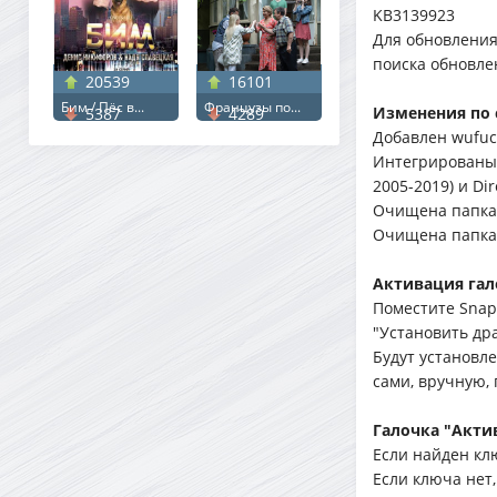
KB3139923
Для обновления
поиска обновле
20539
16101
Бим / Пёс в...
Французы по...
Изменения по 
5387
4289
Добавлен wufuc
Интегрированы .
2005-2019) и Dir
Очищена папка
Очищена папка 
Активация гал
Поместите Snapp
"Установить др
Будут установл
сами, вручную, 
Галочка "Актив
Если найден кл
Если ключа нет,