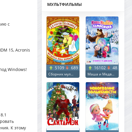
МУЛЬТФИЛЬМЫ
нию с
DM 15, Acronis
5109
689
16102
48
-под Windows!
Сборник мул...
Маша и Медв...
8.1
ировать
ния. К этому