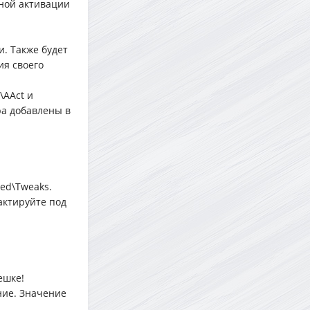
ной активации
. Также будет
ия своего
\AAct и
ора добавлены в
red\Tweaks.
актируйте под
ешке!
ние. Значение