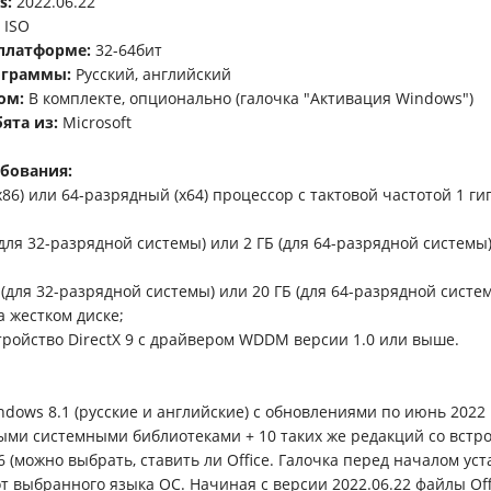
s:
2022.06.22
ISO
 платформе:
32-64бит
ограммы:
Русский, английский
ом:
В комплекте, опционально (галочка "Активация Windows")
ята из:
Microsoft
бования:
86) или 64-разрядный (x64) процессор с тактовой частотой 1 гиг
 (для 32-разрядной системы) или 2 ГБ (для 64-разрядной систем
) (для 32-разрядной системы) или 20 ГБ (для 64-разрядной систе
а жестком диске;
тройство DirectX 9 с драйвером WDDM версии 1.0 или выше.
ndows 8.1 (русские и английские) с обновлениями по июнь 2022
ми системными библиотеками + 10 таких же редакций со встро
86 (можно выбрать, ставить ли Office. Галочка перед началом уст
от выбранного языка ОС. Начиная с версии 2022.06.22 файлы Of