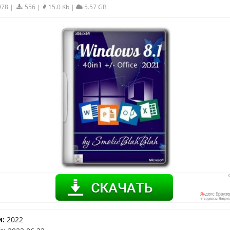
978
|
556
|
15.0 Kb
|
5.57 GB
и:
2022