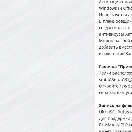
Активация пира
Windows (и Offi
Используется ак
В планировщике
создан ярлык в 
антивируса! Ак
Можно на свой с
добавить вместо
исключения За
Галочка "Прим
Твики располож
smbb\Setup\81_
Откройте reg-ф
себя как вам уг
Запись на фле
UltraISO, Rufus и
Для поддержки 
ВНИМАНИЕ!
Раз
имеет содержим