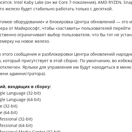
ятся: Intel Kaby Lake (он же Core 7-поколения), AMD RYZEN, Sna
это железо будет стабильно работать только с десяткой.
тимое оборудование» и блокировка Центра обновлений — это 
ера от Майкрософт, чтобы «заставить» пользователей перейти 
ственно ограничивает выбор пользователя, что бы тот не уста
емерку на новое железо.
 этого сообщения и разблокировки Центра обновлений народ
, который присутствует в этой сборке. По умолчанию, во избеж
т отключен. Ярлыки для управления им будут находиться в меню
мени администратора).
ий, входящих в сборку:
le Language (32-bit)
le Language (64-bit)
 (32-bit)
 (64-bit)
essional (32-bit)
essional (64-bit)
essional Media Center (32-bit)