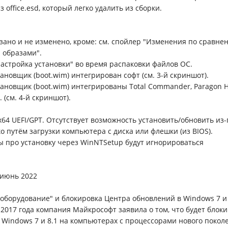
 office.esd, который легко удалить из сборки.
зано и не изменено, кроме: см. спойлер "Изменения по сравне
 образами".
Настройка установки" во время распаковки файлов ОС.
ановщик (boot.wim) интегрирован софт (см. 3-й скриншот).
тановщик (boot.wim) интегрированы Total Commander, Paragon H
. (см. 4-й скриншот).
x64 UEFI/GPT. Отсутствует возможность установить/обновить из
о путём загрузки компьютера с диска или флешки (из BIOS).
 про установку через WinNTSetup будут игнорироваться
 июнь 2022
оборудование" и блокировка Центра обновлений в Windows 7 и 
 2017 года компания Майкрософт заявила о том, что будет блок
 Windows 7 и 8.1 на компьютерах с процессорами нового поколе