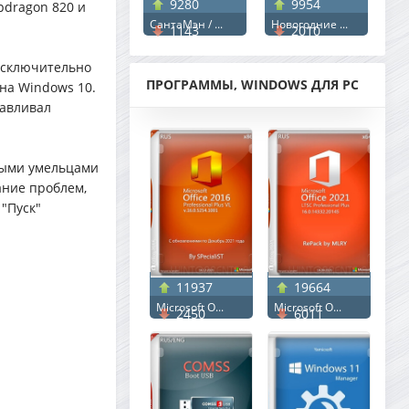
9280
9954
pdragon 820 и
СантаМэн / ...
Новогодние ...
1143
2010
исключительно
ПРОГРАММЫ, WINDOWS ДЛЯ PC
на Windows 10.
навливал
ными умельцами
ание проблем,
 "Пуск"
11937
19664
Microsoft O...
Microsoft O...
2450
6011