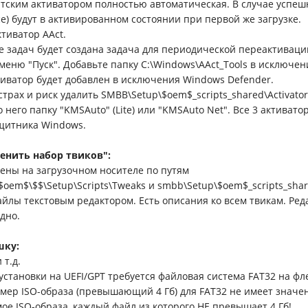
тским активатором полностью автоматическая. В случае успеш
ce) будут в активированном состоянии при первой же загрузке.
тиватор AAct.
 задач будет создана задача для периодической переактивации
меню "Пуск". Добавьте папку C:\Windows\AAct_Tools в исключен
тиватор будет добавлен в исключения Windows Defender.
трах и риск удалить SMBB\Setup\$oem$_scripts_shared\Activator
 него папку "KMSAuto" (Lite) или "KMSAuto Net". Все 3 активат
щитника Windows.
енить набор твиков":
ены на загрузочном носителе по путям
$oem$\$$\Setup\Scripts\Tweaks и smbb\Setup\$oem$_scripts_sha
айлы текстовым редактором. Есть описания ко всем твикам. Ред
одно.
шку:
 т.д.
установки на UEFI/GPT требуется файловая система FAT32 на фл
мер ISO-образа (превышающий 4 Гб) для FAT32 не имеет значе
ое ISO-образа, каждый файл из которого НЕ превышает 4 Гб!