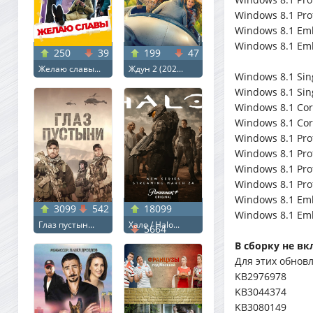
Windows 8.1 Prof
Windows 8.1 Emb
Windows 8.1 Emb
250
39
199
47
Желаю славы...
Ждун 2 (202...
Windows 8.1 Sing
Windows 8.1 Sing
Windows 8.1 Core
Windows 8.1 Core
Windows 8.1 Prof
Windows 8.1 Prof
Windows 8.1 Prof
Windows 8.1 Prof
Windows 8.1 Embe
3099
542
18099
Windows 8.1 Embe
Глаз пустын...
Хало / Halo...
5664
В сборку не в
Для этих обнов
KB2976978
KB3044374
KB3080149