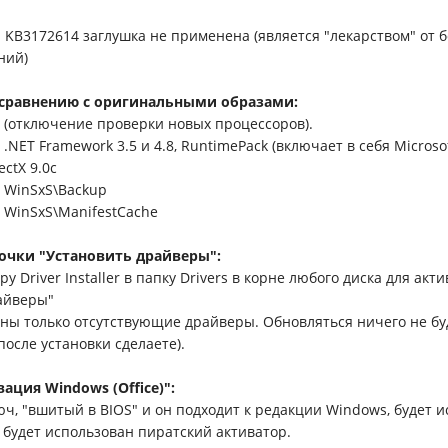
 KB3172614 заглушка не применена (является "лекарством" от 
ний)
сравнению с оригинальными образами:
 (отключение проверки новых процессоров).
NET Framework 3.5 и 4.8, RuntimePack (включает в себя Microsof
ectX 9.0c
 WinSxS\Backup
WinSxS\ManifestCache
очки "Установить драйверы":
y Driver Installer в папку Drivers в корне любого диска для акт
айверы"
ены только отсутствующие драйверы. Обновляться ничего не буд
после установки сделаете).
ация Windows (Office)":
юч, "вшитый в BIOS" и он подходит к редакции Windows, будет 
 будет использован пиратский активатор.