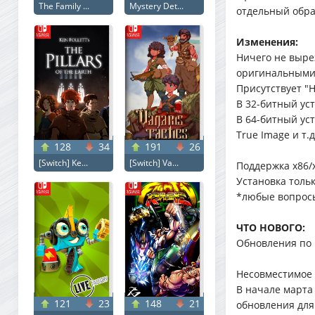
The Family ...
Mystery Det...
отдельный образ
Изменения:
Ничего не выре
оригинальными
Присутствует "
В 32-битный уст
В 64-битный ус
True Image и т.д
128
34
191
26
[Switch] Ke...
[Switch] Va...
Поддержка x86/
Установка тольк
*любые вопросы
ЧТО НОВОГО:
Обновления по
Несовместимое 
В начале марта
121
23
148
21
обновления для