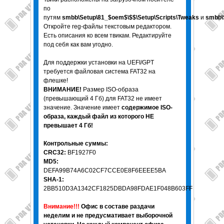
по
путям
smbb\Setup\81_$oem$\$$\Setup\Scripts\Tweaks
и
smbb\
Откройте reg-файлы текстовым редактором.
Есть описания ко всем твикам. Редактируйте
под себя как вам угодно.
Для поддержки установки на UEFI/GPT
требуется файловая система FAT32 на
флешке!
ВНИМАНИЕ!
Размер ISO-образа
(превышающий 4 Гб) для FAT32 не имеет
значение. Значение имеет
содержимое ISO-
образа, каждый файл из которого НЕ
превышает 4 Гб!
Контрольные суммы:
CRC32:
BF1927F0
MD5:
DEFA99B74A6C02CF7CCE0E8F6EEEE5BA
SHA-1:
2BB510D3A1342CF1825DBDA98FDAE1F048B603FF
Внимание!!!
Офис в составе раздачи
неделим и не предусмативает выборочной