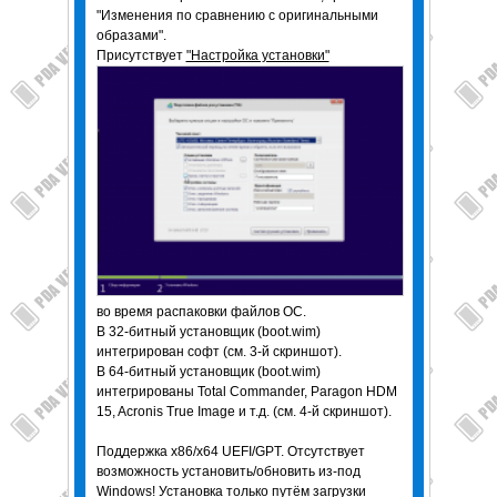
"Изменения по сравнению с оригинальными
образами".
Присутствует
"Настройка установки"
во время распаковки файлов ОС.
В 32-битный установщик (boot.wim)
интегрирован софт (см. 3-й скриншот).
В 64-битный установщик (boot.wim)
интегрированы Total Commander, Paragon HDM
15, Acronis True Image и т.д. (см. 4-й скриншот).
Поддержка x86/x64 UEFI/GPT. Отсутствует
возможность установить/обновить из-под
Windows! Установка только путём загрузки