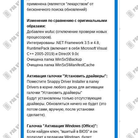
применена (является "лекарством" от
бесконечного поиска обновлений)
Изменения по сравнению с оригинальными
образами:
Добавлен wufuc (отключение проверки новых
процессоров).
Интегрированы .NET Framework 3.5 и 4.8,
RuntimePack (включает в себя Microsoft Visual
C++ 2005-2019) и DirectX 9.0c
Очищена папка WinSxS\Backup
Очищена папка WinSxS\ManifestCache
Активация галочки "Установить драйверы":
Поместите Snappy Driver Installer в папку
Drivers в корне любого диска для активации
галочки "Установить драйверы"
Будут установлены только отсутствующие
драйверы. Обновляться ничего не будет (это
потом сами, вручную, после установки
сделаете).
Галочка "Активация Windows (Office)":
Если найден ключ, "вшитый в BIOS" и он
подходит к редакции Windows, будет