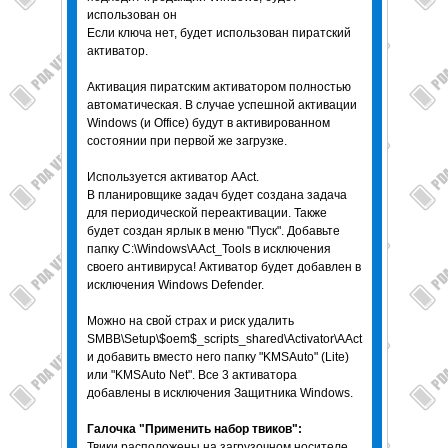
использован он
Если ключа нет, будет использован пиратский
активатор.
Активация пиратским активатором полностью
автоматическая. В случае успешной активации
Windows (и Office) будут в активированном
состоянии при первой же загрузке.
Используется активатор AAct.
В планировщике задач будет создана задача
для периодической переактивации. Также
будет создан ярлык в меню "Пуск". Добавьте
папку C:\Windows\AAct_Tools в исключения
своего антивируса! Активатор будет добавлен в
исключения Windows Defender.
Можно на свой страх и риск удалить
SMBB\Setup\$oem$_scripts_shared\Activator\AAct
и добавить вместо него папку "KMSAuto" (Lite)
или "KMSAuto Net". Все 3 активатора
добавлены в исключения Защитника Windows.
Галочка "Применить набор твиков":
Твики расположены на загрузочном носителе