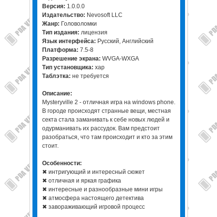
Версия:
1.0.0.0
Издательство:
Nevosoft LLC
Жанр:
Головоломки
Тип издания:
лицензия
Язык интерфейса:
Русский, Английский
Платформа:
7.5-8
Разрешение экрана:
WVGA-WXGA
Тип установщика:
xap
Таблэтка:
не требуется
Описание:
Mysteryville 2 - отличная игра на windows phone.
В городе происходят странные вещи, местная
секта стала заманивать к себе новых людей и
одурманивать их рассудок. Вам предстоит
разобраться, что там происходит и кто за этим
стоит.
Особенности:
✖ интригующий и интересный сюжет
✖ отличная и яркая графика
✖ интересные и разнообразные мини игры
✖ атмосфера настоящего детектива
✖ завораживающий игровой процесс